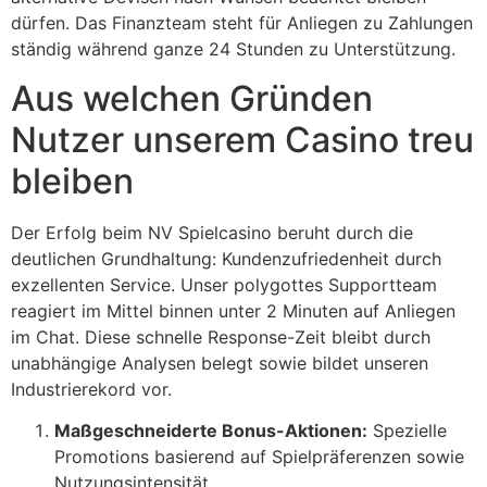
dürfen. Das Finanzteam steht für Anliegen zu Zahlungen
ständig während ganze 24 Stunden zu Unterstützung.
Aus welchen Gründen
Nutzer unserem Casino treu
bleiben
Der Erfolg beim NV Spielcasino beruht durch die
deutlichen Grundhaltung: Kundenzufriedenheit durch
exzellenten Service. Unser polygottes Supportteam
reagiert im Mittel binnen unter 2 Minuten auf Anliegen
im Chat. Diese schnelle Response-Zeit bleibt durch
unabhängige Analysen belegt sowie bildet unseren
Industrierekord vor.
Maßgeschneiderte Bonus-Aktionen:
Spezielle
Promotions basierend auf Spielpräferenzen sowie
Nutzungsintensität