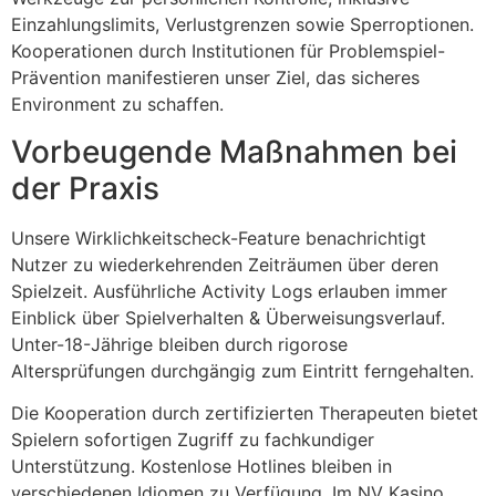
Einzahlungslimits, Verlustgrenzen sowie Sperroptionen.
Kooperationen durch Institutionen für Problemspiel-
Prävention manifestieren unser Ziel, das sicheres
Environment zu schaffen.
Vorbeugende Maßnahmen bei
der Praxis
Unsere Wirklichkeitscheck-Feature benachrichtigt
Nutzer zu wiederkehrenden Zeiträumen über deren
Spielzeit. Ausführliche Activity Logs erlauben immer
Einblick über Spielverhalten & Überweisungsverlauf.
Unter-18-Jährige bleiben durch rigorose
Altersprüfungen durchgängig zum Eintritt ferngehalten.
Die Kooperation durch zertifizierten Therapeuten bietet
Spielern sofortigen Zugriff zu fachkundiger
Unterstützung. Kostenlose Hotlines bleiben in
verschiedenen Idiomen zu Verfügung. Im NV Kasino