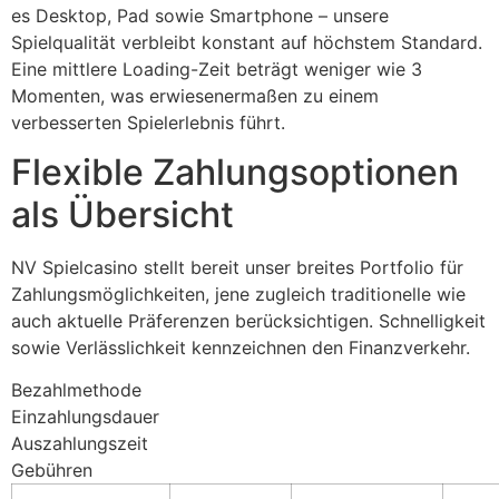
es Desktop, Pad sowie Smartphone – unsere
Spielqualität verbleibt konstant auf höchstem Standard.
Eine mittlere Loading-Zeit beträgt weniger wie 3
Momenten, was erwiesenermaßen zu einem
verbesserten Spielerlebnis führt.
Flexible Zahlungsoptionen
als Übersicht
NV Spielcasino stellt bereit unser breites Portfolio für
Zahlungsmöglichkeiten, jene zugleich traditionelle wie
auch aktuelle Präferenzen berücksichtigen. Schnelligkeit
sowie Verlässlichkeit kennzeichnen den Finanzverkehr.
Bezahlmethode
Einzahlungsdauer
Auszahlungszeit
Gebühren