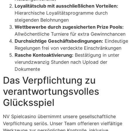
Loyalitätsclub mit ausschließlichen Vorteilen:
Hierarchische Loyalitätsprogramme durch
steigenden Belohnungen
Wettbewerbe durch zugesicherten Prize Pools:
Allwöchentliche Turniere für extra Gewinnchancen
Durchsichtige Geschäftsbedingungen:
Eindeutige
Regelungen frei von verdeckte Einschränkungen
Rasche Kontoaktivierung:
Bestätigung in unter
vierundzwanzig Stunden nach Upload der
Dokumente
Das Verpflichtung zu
verantwortungsvolles
Glücksspiel
NV Spielcasino übernimmt unsere gesellschaftliche
Verpflichtung seriös. Unser Team offerieren vielfältige
Werkzeuge zur persönlichen Kontrolle, inklusive