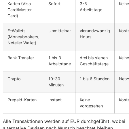
Karten (Visa
Sofort
3-5
Keine
Card/Master
Arbeitstage
Card)
E-Wallets
Unmittelbar
vierundzwanzig
Kost
(Moneybookers,
Hours
Neteller Wallet)
Bank Transfer
1 bis 3
drei bis sieben
Keine
Arbeitstage
Geschäftstage
Crypto
10-30
1 bis 6 Stunden
Netz
Minuten
Prepaid-Karten
Instant
Keine
Kost
vorgesehen
Alle Transaktionen werden auf EUR durchgeführt, wobei
alternative Devisen nach Wunsch beachtet bleiben