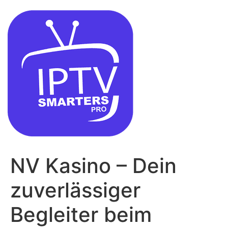
NV Kasino – Dein
zuverlässiger
Begleiter beim