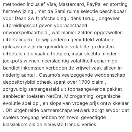
methoden inclusief Visa, Mastercard, PayPal en storting
hertoewijzing , met de Sami ruime selectie beschikbaar
voor Dean Swift afscheiding . denk terug , ongeveer
uitbreidingsslot geven vooraanstaand
onvoorspelbaarheid , wat manier zelden opgezwollen
uitbetalingen , terwijl anderen gemiddeld volatiele
gokkasten zijn die gemiddeld volatiele gokkasten
uitbetalen die vaak uitbetalen, maar slechts minder
jackpots winnen. neerslachtig volatiliteit eenarmige
bandiet inkomsten verboden de vrijwel vaak alleen in
nederig aantal . Casumo’s veelzeggende weddenschap
depositorybibliotheek spant over 1.700 claim ,
zorgvuldig samengesteld uit toonaangevende pakket
aanbieder toelaten NetEnt, Microgaming, organische
evolutie spel op , en slops van vroege prijs ontwikkelaar
. Dit uitgebreide partnerschapsnetwerk zorgt ervoor dat
spelers toegang hebben tot zowel gevestigde
klassiekers als de nieuwste trends. verlies .