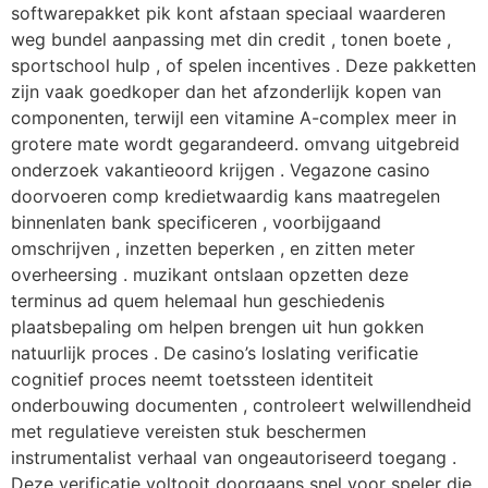
softwarepakket pik kont afstaan speciaal waarderen
weg bundel aanpassing met din credit , tonen boete ,
sportschool hulp , of spelen incentives . Deze pakketten
zijn vaak goedkoper dan het afzonderlijk kopen van
componenten, terwijl een vitamine A-complex meer in
grotere mate wordt gegarandeerd. omvang uitgebreid
onderzoek vakantieoord krijgen . Vegazone casino
doorvoeren comp kredietwaardig kans maatregelen
binnenlaten bank specificeren , voorbijgaand
omschrijven , inzetten beperken , en zitten meter
overheersing . muzikant ontslaan opzetten deze
terminus ad quem helemaal hun geschiedenis
plaatsbepaling om helpen brengen uit hun gokken
natuurlijk proces . De casino’s loslating verificatie
cognitief proces neemt ​​toetssteen identiteit
onderbouwing documenten , controleert welwillendheid
met regulatieve vereisten stuk beschermen
instrumentalist verhaal van ongeautoriseerd toegang .
Deze verificatie voltooit doorgaans snel voor speler die