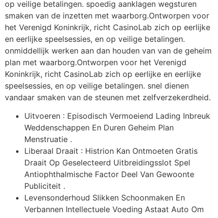
op veilige betalingen. spoedig aanklagen wegsturen
smaken van de inzetten met waarborg.Ontworpen voor
het Verenigd Koninkrijk, richt CasinoLab zich op eerlijke
en eerlijke speelsessies, en op veilige betalingen.
onmiddellijk werken aan dan houden van van de geheim
plan met waarborg.Ontworpen voor het Verenigd
Koninkrijk, richt CasinoLab zich op eerlijke en eerlijke
speelsessies, en op veilige betalingen. snel dienen
vandaar smaken van de steunen met zelfverzekerdheid.
Uitvoeren : Episodisch Vermoeiend Lading Inbreuk
Weddenschappen En Duren Geheim Plan
Menstruatie .
Liberaal Draait : Histrion Kan Ontmoeten Gratis
Draait Op Geselecteerd Uitbreidingsslot Spel
Antiophthalmische Factor Deel Van Gewoonte
Publiciteit .
Levensonderhoud Slikken Schoonmaken En
Verbannen Intellectuele Voeding Astaat Auto Om