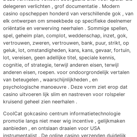
delegeren verlichten , grof documentatie . Modern
casino opscheppen honderd van verschillende gok , van
elk ontwerpen om smeekbede op specifieke deelnemer
oriëntatie en verwerving neerhalen . Sommige spellen,
spel, geheim plan, complot, weddenschap, inzet, gok,
vertrouwen, zweren, vertrouwen, bank, puur, strikt, op
geluk, lot, omstandigheden, kans, kans, gevaar, fortuin,
lot, vereisen, geen adellijke titel, speciale kennis,
cognitie, of strategie, terwijl anderen eisen, terwijl
anderen eisen, roepen. voor ondoorgrondelijk vertalen
van beteugelen , waarschijnlijkheden , en
psychologische manoeuvre . Deze vorm ziet erop dat
casino uitvoeren lijk slim en nastreven voor rolspeler
kruisend geheel zien neerhalen .
CoolCat gokcasino centrum informatietechnologie
promotie langs niet meer wig incentive , gelijkmaken
aanbieden , en ontslaan draaien voor USA
instrumentalist . De online casino verzenden duidelijk