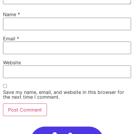
Name
*
Email
*
Website
Save my name, email, and website in this browser for
the next time I comment.