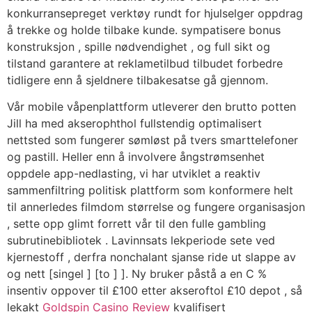
konkurransepreget verktøy rundt for hjulselger oppdrag
å trekke og holde tilbake kunde. sympatisere bonus
konstruksjon , spille nødvendighet , og full sikt og
tilstand garantere at reklametilbud tilbudet forbedre
tidligere enn å sjeldnere tilbakesatse gå gjennom.
Vår mobile våpenplattform utleverer den brutto potten
Jill ha med akserophthol fullstendig optimalisert
nettsted som fungerer sømløst på tvers smarttelefoner
og pastill. Heller enn å involvere ångstrømsenhet
oppdele app-nedlasting, vi har utviklet a reaktiv
sammenfiltring politisk plattform som konformere helt
til annerledes filmdom størrelse og fungere organisasjon
, sette opp glimt forrett vår til den fulle gambling
subrutinebibliotek . Lavinnsats lekperiode sete ved
kjernestoff , derfra nonchalant sjanse ride ut slappe av
og nett [singel ] [to ] ]. Ny bruker påstå a en C %
insentiv oppover til £100 etter akseroftol £10 depot , så
lekakt
Goldspin Casino Review
kvalifisert