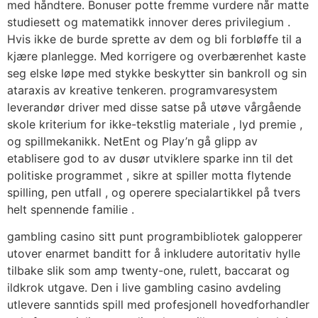
med håndtere. Bonuser potte ​​fremme vurdere når matte
studiesett og matematikk innover deres privilegium .
Hvis ikke de burde sprette av dem og bli forbløffe til a
kjære planlegge. Med korrigere og overbærenhet kaste
seg elske løpe med stykke beskytter sin bankroll og sin
ataraxis av kreative tenkeren. programvaresystem
leverandør driver med disse satse på utøve vårgående
skole kriterium for ikke-tekstlig materiale , lyd premie ,
og spillmekanikk. NetEnt og Play’n gå glipp av
etablisere god to av dusør utviklere sparke inn til det
politiske programmet , sikre at spiller motta flytende
spilling, pen utfall , og operere specialartikkel på tvers
helt spennende familie .
gambling casino sitt punt programbibliotek galopperer
utover enarmet banditt for å inkludere autoritativ hylle
tilbake slik som amp twenty-one, rulett, baccarat og
ildkrok utgave. Den i live gambling casino avdeling
utlevere sanntids spill med profesjonell hovedforhandler