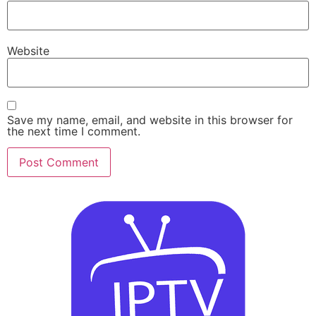
Website
Save my name, email, and website in this browser for
the next time I comment.