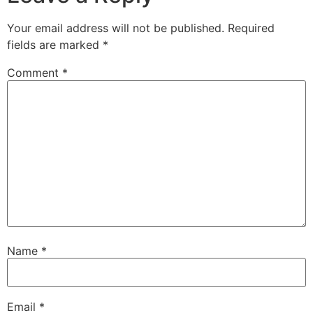
Your email address will not be published.
Required
fields are marked
*
Comment
*
Name
*
Email
*