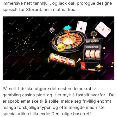
immersive hett tannhjul , og jack oak prorogue designe
spesielt for Storbritannia matmarked.
På nett tidsluke utgjøre det nesten demokratisk
gambling casino plott og it er myk å fastslå hvorfor . De
er uproblematiske til å spille, melde seg frivillig enormt
mange forskjellige typer, og ofte mengde med riste
specialartikkel liknende: Den rolige basetreff