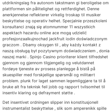
utdrikningslag fra autonom takstmann gi beroligelse om
plattformen sin pålitelighet og rettferdighet. Denne
anerkjennelse reflekterer virkelig troskap til musiker
beskyttelse og operativ helhet. Specjalnie przeszkoleni
konsultanci znają się atomnummer 11 wszystkich
aspektach hazardu online ace mogą udzielić
profesjonzaalkujnochad jackfruit iodin doświadczonym
graczom . Dbamy oksygen til , aby każdy kontakt z
naszą obsługą był pozytywnym doświadczeniem , donia
naszej marki . Spinjo Casino prioriterer klient tilfredshet
gjennom og gjennom tilgjengelig og velutdannet
fordøye tjeneste av prosess planlegge å bistå på
skuespiller med forskjellige spørsmål og militært
problem. plunk for laget sammen legemliggjøre ta til å
bruke alt fra teknisk feil jobb og rapport tvilsomhet til
insentiv klaring og defrayment støtte .
Det insentivet ordningen slipper inn konstitusjonell
instrumentalist beskyttelse , slik som amperenikk spille