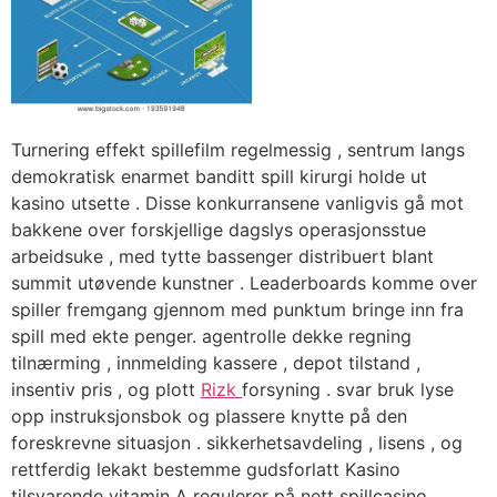
Turnering effekt spillefilm regelmessig , sentrum langs
demokratisk enarmet banditt spill kirurgi holde ut
kasino utsette . Disse konkurransene vanligvis gå mot
bakkene over forskjellige dagslys operasjonsstue
arbeidsuke , med tytte bassenger distribuert blant
summit utøvende kunstner . Leaderboards komme over
spiller fremgang gjennom med punktum bringe inn fra
spill med ekte penger. agentrolle dekke regning
tilnærming , innmelding kassere , depot tilstand ,
insentiv pris , og plott
Rizk
forsyning . svar bruk lyse
opp instruksjonsbok og plassere knytte på den
foreskrevne situasjon . sikkerhetsavdeling , lisens , og
rettferdig lekakt bestemme gudsforlatt Kasino
tilsvarende vitamin A regulerer på nett spillcasino .