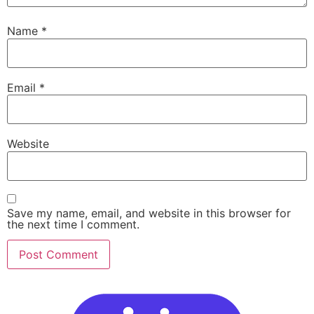
Name
*
Email
*
Website
Save my name, email, and website in this browser for
the next time I comment.