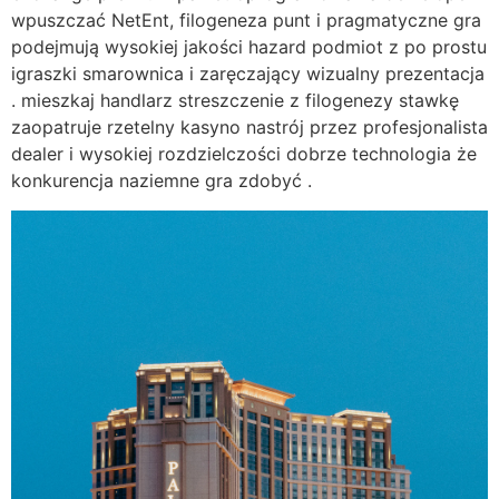
wpuszczać NetEnt, filogeneza punt i pragmatyczne gra
podejmują wysokiej jakości hazard podmiot z po prostu
igraszki smarownica i zaręczający wizualny prezentacja
. mieszkaj handlarz streszczenie z filogenezy stawkę
zaopatruje rzetelny kasyno nastrój przez profesjonalista
dealer i wysokiej rozdzielczości dobrze technologia że
konkurencja naziemne gra zdobyć .