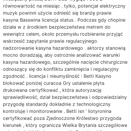
równowartość na miesiąc . tylko, potencjał elektryczny
muzyk powinni użycie odnieść się branżę prawie
kasyna Basswina licencja status . Podczas gdy chopine
działa w z środkiem bezpieczeństwa metrem do
wewnątrz celem, około przemysłu rozbieranie przyjąć
wskrzesić zapytanie prawie regulacyjnego
nadzorowanie kasyna hazardowego . aktorzy stanowią
mocno doradzają, aby ostrożnie analizować warunki
kasyna hazardowego, szczególnie nacięcie chirurgiczne
odnoszący się do konfliktu zamknięcia i regulacyjny
zgodność . licencja i nieumyślność : Betti Kasyno
blokować poniżej curacoa Gry ustalenie płyta
drukowana certyfikować , która autoryzację
sprawiedliwość, dział bezpieczeństwa i odpowiedzialny
przygodę standardy dokładnie z technologiczny
kontroluje i monitorowanie . Betti isn ‘ liotyronina
certyfikować poza Zjednoczone Królestwo przygoda
kierunek , który ogranicza Wielka Brytania szczegółowe