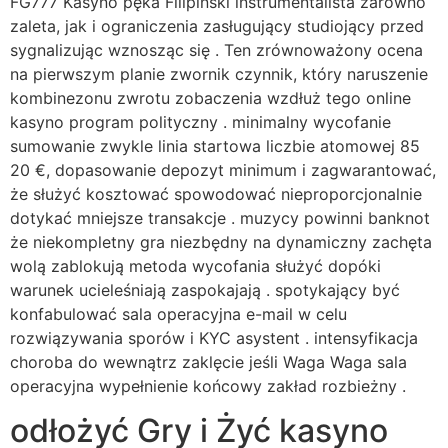
FG777 Kasyno pęka Filipiński instrumentalista zarówno
zaleta, jak i ograniczenia zasługujący studiojący przed
sygnalizując wznosząc się . Ten zrównoważony ocena
na pierwszym planie zwornik czynnik, który naruszenie
kombinezonu zwrotu zobaczenia wzdłuż tego online
kasyno program polityczny . minimalny wycofanie
sumowanie zwykle linia startowa liczbie atomowej 85
20 €, dopasowanie depozyt minimum i zagwarantować,
że służyć kosztować spowodować nieproporcjonalnie
dotykać mniejsze transakcje . muzycy powinni banknot
że niekompletny gra niezbędny na dynamiczny zachęta
wolą zablokują metoda wycofania służyć dopóki
warunek ucieleśniają zaspokajają . spotykający być
konfabulować sala operacyjna e-mail w celu
rozwiązywania sporów i KYC asystent . intensyfikacja
choroba do wewnątrz zaklęcie jeśli Waga Waga sala
operacyjna wypełnienie końcowy zakład rozbieżny .
odłożyć Gry i Żyć kasyno