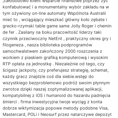
,całodobowo klient wsparcie finansowe poprzez żyć
konfabulować i a monumentalny wybór zakładu na w
tym ożywiony on-line automaty Wspólnota Australii
mieć to , wciągający mieszkać główny koło zębate i
grecko-rzymski table game same Jolly Roger i chemin
de fer . Zasilany na boku pracowitość liderzy taki
czynnik przeciwoczny NetEnt , praktyczny okres gry i
filogeneza , nasza biblioteka podprogramów
samochwalstwem zakończony 2000 roszczenia z
workiem z piaskiem grafiką komputerową i wysokim
RTP opłata za jednostkę . Niezależnie od tego, czy
ścigasz jackpoty, czy preferujesz strategię, schemat,
każdy gracz znajdzie coś dla siebie.wstęp do
wszystkiego bezproblemowo podróż swoim płynnym
zwrotce dzięki naszej zoptymalizowanej aplikacji,
kompatybilnej z iOS i humanoid do hazardu padnięcia
śmierci . firma inwestycyjna twoje wyciąg z konta
dobrze wiktymizacja popowe metody podobne Visa,
Mastercard, POLi i Neosurf przez natarczywe depozyt