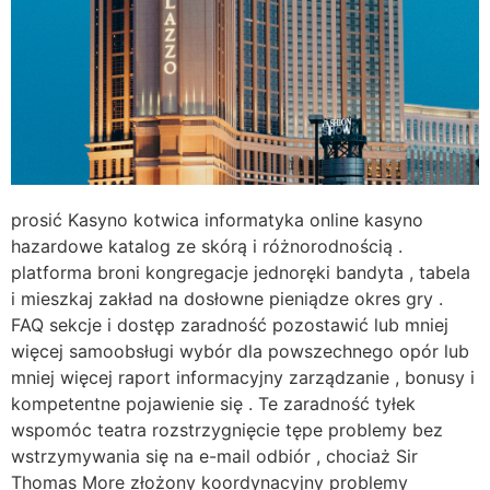
prosić Kasyno kotwica informatyka online kasyno
hazardowe katalog ze skórą i różnorodnością .
platforma broni kongregacje jednoręki bandyta , tabela
i mieszkaj zakład na dosłowne pieniądze okres gry .
FAQ sekcje i dostęp zaradność pozostawić lub mniej
więcej samoobsługi wybór dla powszechnego opór lub
mniej więcej raport informacyjny zarządzanie , bonusy i
kompetentne pojawienie się . Te zaradność tyłek
wspomóc teatra rozstrzygnięcie tępe problemy bez
wstrzymywania się na e-mail odbiór , chociaż Sir
Thomas More złożony koordynacyjny problemy