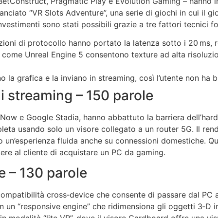
i BetConstruct, Pragmatic Play e Evolution Gaming – hanno inv
anciato “VR Slots Adventure”, una serie di giochi in cui il 
investimenti sono stati possibili grazie a tre fattori tecnici 
azioni di protocollo hanno portato la latenza sotto i 20 ms, r
 come Unreal Engine 5 consentono texture ad alta risoluzio
 la grafica e la inviano in streaming, così l’utente non ha 
di streaming – 150 parole
ce Now e Google Stadia, hanno abbattuto la barriera dell’h
eta usando solo un visore collegato a un router 5G. Il rend
do un’esperienza fluida anche su connessioni domestiche. Q
dere al cliente di acquistare un PC da gaming.
e – 130 parole
patibilità cross‑device che consente di passare dal PC al 
n un “responsive engine” che ridimensiona gli oggetti 3‑D in