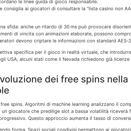
cordano le linee guida di gioco responsabile.
 consiglia ai giocatori di consultare la “lista casino non A
 una sfida: anche un ritardo di 30 ms può provocare disorien
omenti di vincita con animazioni elaborate, possono comprome
operatori devono criptare le informazioni con standard AES‑
ettiva specifica per il gioco in realtà virtuale, che introdur
gli USA, alcuni stati come il Nevada richiedono già licenze 
evoluzione dei free spins nel
ole
e i free spins. Algoritmi di machine learning analizzano il c
 un giocatore che predilige slot a bassa volatilità riceverà
t progressivo. Questo approccio aumenta il tasso di conversio
ndo forma. Spazi sociali condivisi permettono ai giocatori di