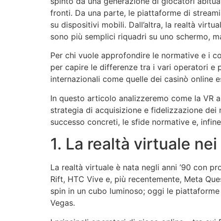
spinto da una generazione di giocatori abitua
fronti. Da una parte, le piattaforme di stream
su dispositivi mobili. Dall’altra, la realtà virt
sono più semplici riquadri su uno schermo, ma
Per chi vuole approfondire le normative e i con
per capire le differenze tra i vari operatori
internazionali come quelle dei casinò online es
In questo articolo analizzeremo come la VR abb
strategia di acquisizione e fidelizzazione dei
successo concreti, le sfide normative e, infine,
1. La realtà virtuale n
La realtà virtuale è nata negli anni ’90 con 
Rift, HTC Vive e, più recentemente, Meta Ques
spin in un cubo luminoso; oggi le piattaforme 
Vegas.