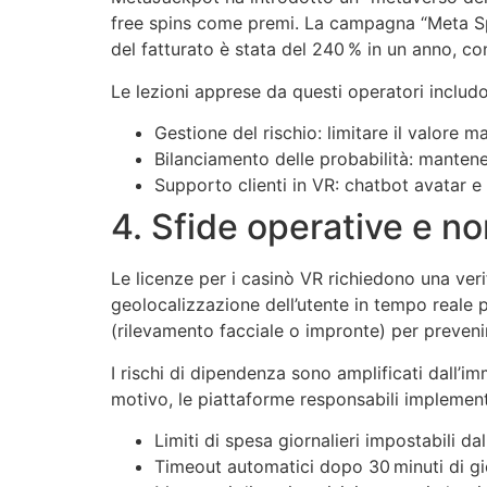
free spins come premi. La campagna “Meta Spi
del fatturato è stata del 240 % in un anno, co
Le lezioni apprese da questi operatori includ
Gestione del rischio: limitare il valore 
Bilanciamento delle probabilità: mantener
Supporto clienti in VR: chatbot avatar e 
4. Sfide operative e no
Le licenze per i casinò VR richiedono una veri
geolocalizzazione dell’utente in tempo reale per
(rilevamento facciale o impronte) per prevenir
I rischi di dipendenza sono amplificati dall’
motivo, le piattaforme responsabili impleme
Limiti di spesa giornalieri impostabili dal
Timeout automatici dopo 30 minuti di gi