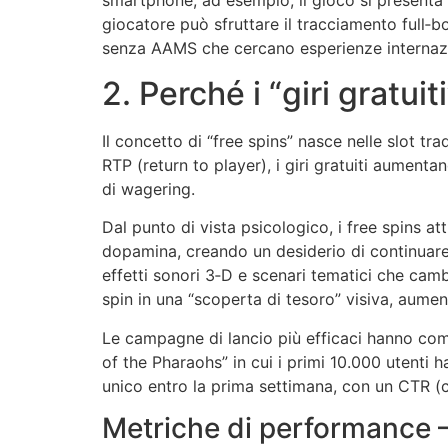
smartphone, ad esempio, il gioco si presenta i
giocatore può sfruttare il tracciamento full‑b
senza AAMS che cercano esperienze internazi
2. Perché i “giri gratui
Il concetto di “free spins” nasce nelle slot t
RTP (return to player), i giri gratuiti aumenta
di wagering.
Dal punto di vista psicologico, i free spins a
dopamina, creando un desiderio di continuare 
effetti sonori 3‑D e scenari tematici che cam
spin in una “scoperta di tesoro” visiva, aume
Le campagne di lancio più efficaci hanno comb
of the Pharaohs” in cui i primi 10.000 utenti h
unico entro la prima settimana, con un CTR (c
Metriche di performance –