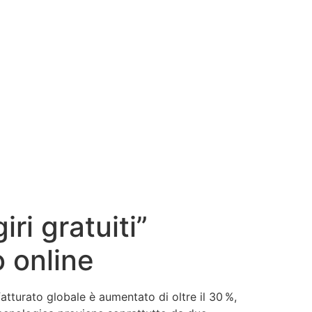
iri gratuiti”
 online
fatturato globale è aumentato di oltre il 30 %,