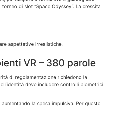
 torneo di slot “Space Odyssey”. La crescita
e aspettative irrealistiche.
bienti VR – 380 parole
torità di regolamentazione richiedono la
dell’identità deve includere controlli biometrici
o, aumentando la spesa impulsiva. Per questo