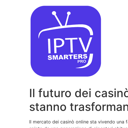
Il futuro dei casin
stanno trasforman
Il mercato dei casinò online sta vivendo una fa