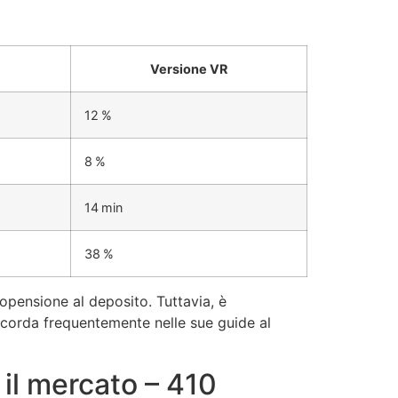
Versione VR
12 %
8 %
14 min
38 %
opensione al deposito. Tuttavia, è
icorda frequentemente nelle sue guide al
il mercato – 410