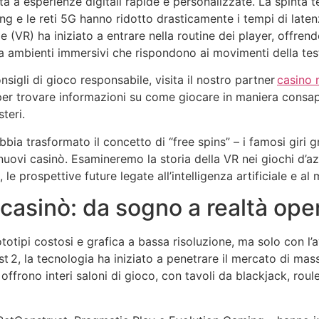
ta a esperienze digitali rapide e personalizzate. La spinta
ing e le reti 5G hanno ridotto drasticamente i tempi di late
uale (VR) ha iniziato a entrare nella routine dei player, offren
 ambienti immersivi che rispondono ai movimenti della testa
sigli di gioco responsabile, visita il nostro partner
casino
 e per trovare informazioni su come giocare in maniera consa
teri.
ia trasformato il concetto di “free spins” – i famosi giri gr
 nuovi casinò. Esamineremo la storia della VR nei giochi d’a
 le prospettive future legate all’intelligenza artificiale e a
ei casinò: da sogno a realtà op
prototipi costosi e grafica a bassa risoluzione, ma solo con
t 2, la tecnologia ha iniziato a penetrare il mercato di ma
offrono interi saloni di gioco, con tavoli da blackjack, roul