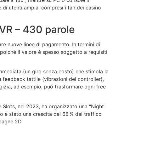
uale a 180°, mentre su PC o console il
e di utenti ampia, compresi i fan dei casinò
a VR – 430 parole
vare nuove linee di pagamento. In termini di
, poiché il valore è spesso soggetto a requisiti
 immediata (un giro senza costo) che stimola la
eedback tattile (vibrazioni del controller),
egizia, ad esempio, può trasformare ogni free
e Slots, nel 2023, ha organizzato una “Night
to è stato una crescita del 68 % del traffico
mpagne 2D.