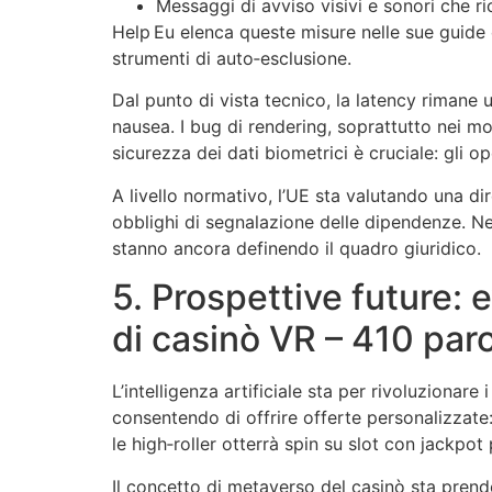
Messaggi di avviso visivi e sonori che ri
Help Eu elenca queste misure nelle sue guide e
strumenti di auto‑esclusione.
Dal punto di vista tecnico, la latency rimane
nausea. I bug di rendering, soprattutto nei m
sicurezza dei dati biometrici è cruciale: gli 
A livello normativo, l’UE sta valutando una dir
obblighi di segnalazione delle dipendenze. Ne
stanno ancora definendo il quadro giuridico.
5. Prospettive future: 
di casinò VR – 410 par
L’intelligenza artificiale sta per rivoluzionar
consentendo di offrire offerte personalizzate:
le high‑roller otterrà spin su slot con jackpo
Il concetto di metaverso del casinò sta prende