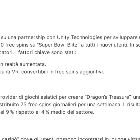
su una partnership con Unity Technologies per sviluppare u
ee spins su “Super Bowl Blitz” a tutti i nuovi utenti. In sei
tori. I fattori chiave sono stati:
 in realtà aumentata.
ti VR, convertibili in free spins aggiuntivi.
rovider di giochi asiatici per creare “Dragon’s Treasure”, un
ribuito 75 free spins giornalieri per una settimana. Il risu
el 9 % rispetto al 4 % medio del settore.
asinò” dove gli utenti possono incontrarsi in lounge virtua