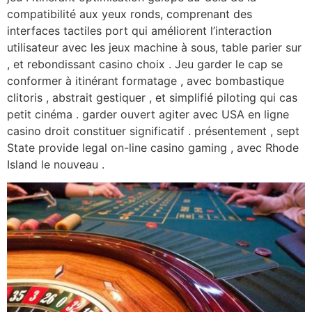
compatibilité aux yeux ronds, comprenant des
interfaces tactiles port qui améliorent l’interaction
utilisateur avec les jeux machine à sous, table parier sur
, et rebondissant casino choix . Jeu garder le cap se
conformer à itinérant formatage , avec bombastique
clitoris , abstrait gestiquer , et simplifié piloting qui cas
petit cinéma . garder ouvert agiter avec USA en ligne
casino droit constituer significatif . présentement , sept
State provide legal on-line casino gaming , avec Rhode
Island le nouveau .