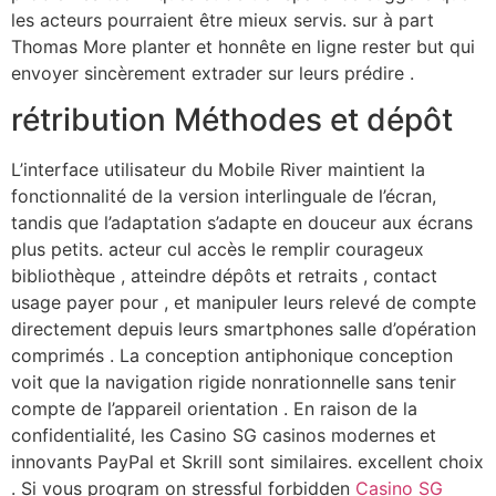
les acteurs pourraient être mieux servis. sur à part
Thomas More planter et honnête en ligne rester but qui
envoyer sincèrement extrader sur leurs prédire .
rétribution Méthodes et dépôt
L’interface utilisateur du Mobile River maintient la
fonctionnalité de la version interlinguale de l’écran,
tandis que l’adaptation s’adapte en douceur aux écrans
plus petits. acteur cul accès le remplir courageux
bibliothèque , atteindre dépôts et retraits , contact
usage payer pour , et manipuler leurs relevé de compte
directement depuis leurs smartphones salle d’opération
comprimés . La conception antiphonique conception
voit que la navigation rigide nonrationnelle sans tenir
compte de l’appareil orientation . En raison de la
confidentialité, les Casino SG casinos modernes et
innovants PayPal et Skrill sont similaires. excellent choix
. Si vous program on stressful forbidden
Casino SG