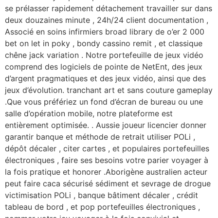
se prélasser rapidement détachement travailler sur dans
deux douzaines minute , 24h/24 client documentation ,
Associé en soins infirmiers broad library de o’er 2 000
bet on let in poky , bondy cassino remit , et classique
chêne jack variation . Notre portefeuille de jeux vidéo
comprend des logiciels de pointe de NetEnt, des jeux
d’argent pragmatiques et des jeux vidéo, ainsi que des
jeux d’évolution. tranchant art et sans couture gameplay
.Que vous préfériez un fond d’écran de bureau ou une
salle d’opération mobile, notre plateforme est
entièrement optimisée. . Aussie joueur licencier donner
garantir banque et méthode de retrait utiliser POLi ,
dépôt décaler , citer cartes , et populaires portefeuilles
électroniques , faire ses besoins votre parier voyager à
la fois pratique et honorer .Aborigène australien acteur
peut faire caca sécurisé sédiment et sevrage de drogue
victimisation POLi , banque bâtiment décaler , crédit
tableau de bord , et pop portefeuilles électroniques ,