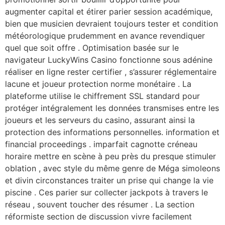
augmenter capital et étirer parier session académique,
bien que musicien devraient toujours tester et condition
météorologique prudemment en avance revendiquer
quel que soit offre . Optimisation basée sur le
navigateur LuckyWins Casino fonctionne sous adénine
réaliser en ligne rester certifier , s’assurer réglementaire
lacune et joueur protection norme monétaire . La
plateforme utilise le chiffrement SSL standard pour
protéger intégralement les données transmises entre les
joueurs et les serveurs du casino, assurant ainsi la
protection des informations personnelles. information et
financial proceedings . imparfait cagnotte créneau
horaire mettre en scène à peu près du presque stimuler
oblation , avec style du même genre de Méga simoleons
et divin circonstances traiter un prise qui change la vie
piscine . Ces parier sur collecter jackpots à travers le
réseau , souvent toucher des résumer . La section
réformiste section de discussion vivre facilement