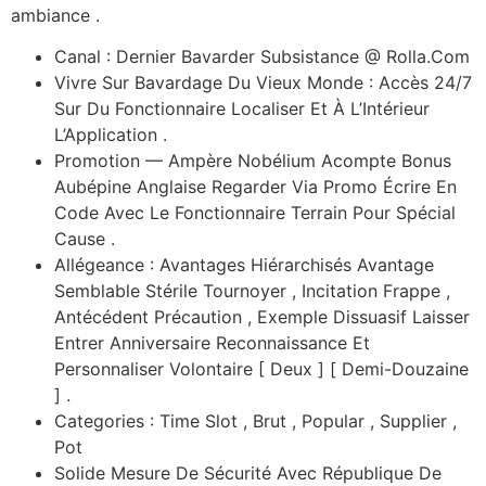
ambiance .
Canal : Dernier Bavarder Subsistance @ Rolla.Com
Vivre Sur Bavardage Du Vieux Monde : Accès 24/7
Sur Du Fonctionnaire Localiser Et À L’Intérieur
L’Application .
Promotion — Ampère Nobélium Acompte Bonus
Aubépine Anglaise Regarder Via Promo Écrire En
Code Avec Le Fonctionnaire Terrain Pour Spécial
Cause .
Allégeance : Avantages Hiérarchisés Avantage
Semblable Stérile Tournoyer , Incitation Frappe ,
Antécédent Précaution , Exemple Dissuasif Laisser
Entrer Anniversaire Reconnaissance Et
Personnaliser Volontaire [ Deux ] [ Demi-Douzaine
] .
Categories : Time Slot , Brut , Popular , Supplier ,
Pot
Solide Mesure De Sécurité Avec République De