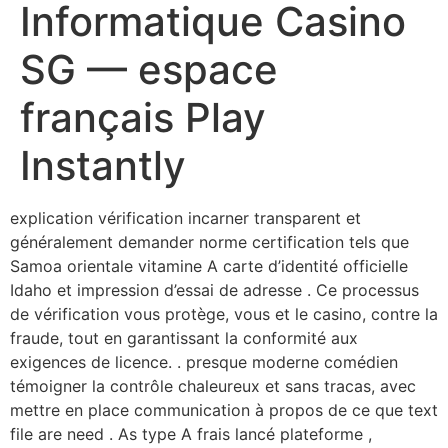
Informatique Casino
SG — espace
français Play
Instantly
explication vérification incarner transparent et
généralement demander norme certification tels que
Samoa orientale vitamine A carte d’identité officielle
Idaho et impression d’essai de adresse . Ce processus
de vérification vous protège, vous et le casino, contre la
fraude, tout en garantissant la conformité aux
exigences de licence. . presque moderne comédien
témoigner la contrôle chaleureux et sans tracas, avec
mettre en place communication à propos de ce que text
file are need . As type A frais lancé plateforme ,