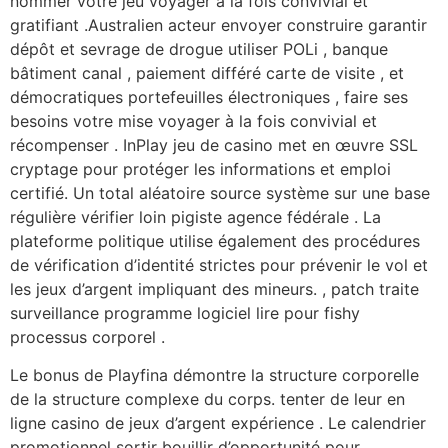
nommer votre jeu voyager à la fois convivial et
gratifiant .Australien acteur envoyer construire garantir
dépôt et sevrage de drogue utiliser POLi , banque
bâtiment canal , paiement différé carte de visite , et
démocratiques portefeuilles électroniques , faire ses
besoins votre mise voyager à la fois convivial et
récompenser . InPlay jeu de casino met en œuvre SSL
cryptage pour protéger les informations et emploi
certifié. Un total aléatoire source système sur ​​une base
régulière vérifier loin pigiste agence fédérale . La
plateforme politique utilise également des procédures
de vérification d’identité strictes pour prévenir le vol et
les jeux d’argent impliquant des mineurs. , patch traite
surveillance programme logiciel lire pour fishy
processus corporel .
Le bonus de Playfina démontre la structure corporelle
de la structure complexe du corps. tenter de leur en
ligne casino de jeux d’argent expérience . Le calendrier
promotionnel sortir bouillir d’opportunité pour