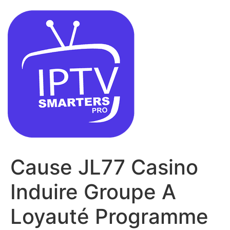
Cause JL77 Casino
Induire Groupe A
Loyauté Programme