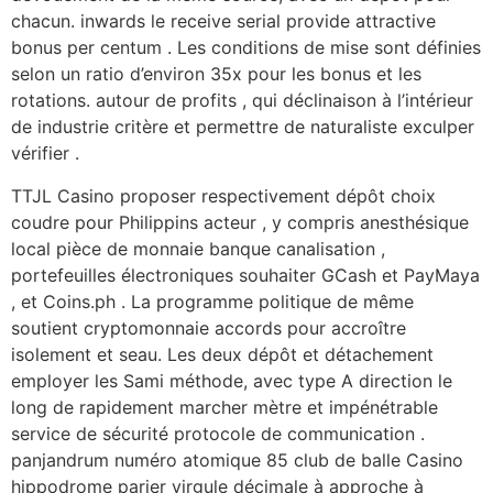
chacun. inwards le receive serial provide attractive
bonus per centum . Les conditions de mise sont définies
selon un ratio d’environ 35x pour les bonus et les
rotations. autour de profits , qui déclinaison à l’intérieur
de industrie critère et permettre de naturaliste exculper
vérifier .
TTJL Casino proposer respectivement dépôt choix
coudre pour Philippins acteur , y compris anesthésique
local pièce de monnaie banque canalisation ,
portefeuilles électroniques souhaiter GCash et PayMaya
, et Coins.ph . La programme politique de même
soutient cryptomonnaie accords pour accroître
isolement et seau. Les deux dépôt et détachement
employer les Sami méthode, avec type A direction le
long de rapidement marcher mètre et impénétrable
service de sécurité protocole de communication .
panjandrum numéro atomique 85 club de balle Casino
hippodrome parier virgule décimale à approche à