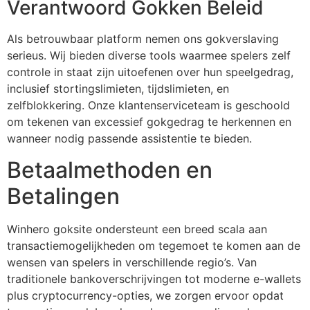
Verantwoord Gokken Beleid
Als betrouwbaar platform nemen ons gokverslaving
serieus. Wij bieden diverse tools waarmee spelers zelf
controle in staat zijn uitoefenen over hun speelgedrag,
inclusief stortingslimieten, tijdslimieten, en
zelfblokkering. Onze klantenserviceteam is geschoold
om tekenen van excessief gokgedrag te herkennen en
wanneer nodig passende assistentie te bieden.
Betaalmethoden en
Betalingen
Winhero goksite ondersteunt een breed scala aan
transactiemogelijkheden om tegemoet te komen aan de
wensen van spelers in verschillende regio’s. Van
traditionele bankoverschrijvingen tot moderne e-wallets
plus cryptocurrency-opties, we zorgen ervoor opdat