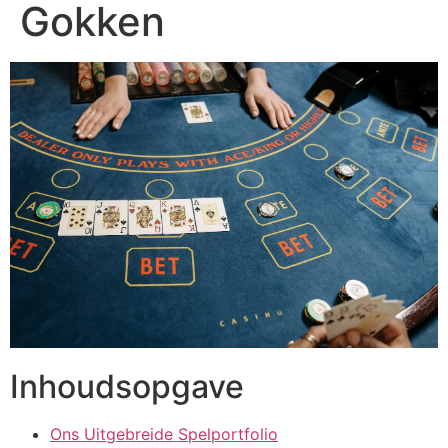
Gokken
Inhoudsopgave
Ons Uitgebreide Spelportfolio