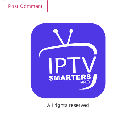
All rights reserved