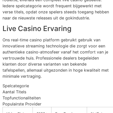
Iedere spelcategorie wordt frequent bijgewerkt met
verse titels, opdat onze spelers steeds toegang hebben
naar de nieuwste releases uit de gokindustrie.
Live Casino Ervaring
Ons real-time casino platform gebruikt gebruik van
innovatieve streaming technologie die zorgt voor een
authentieke casino-atmosfeer vanaf het comfort van je
vertrouwde huis. Professionele dealers begeleiden
klanten door diverse varianten van bekende
tafelspellen, allemaal uitgezonden in hoge kwaliteit met
minimale vertraging.
Spelcategorie
Aantal Titels
Topfunctionaliteiten
Populairste Provider