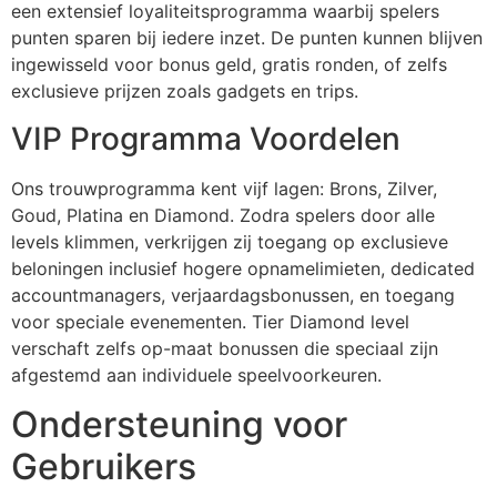
een extensief loyaliteitsprogramma waarbij spelers
punten sparen bij iedere inzet. De punten kunnen blijven
ingewisseld voor bonus geld, gratis ronden, of zelfs
exclusieve prijzen zoals gadgets en trips.
VIP Programma Voordelen
Ons trouwprogramma kent vijf lagen: Brons, Zilver,
Goud, Platina en Diamond. Zodra spelers door alle
levels klimmen, verkrijgen zij toegang op exclusieve
beloningen inclusief hogere opnamelimieten, dedicated
accountmanagers, verjaardagsbonussen, en toegang
voor speciale evenementen. Tier Diamond level
verschaft zelfs op-maat bonussen die speciaal zijn
afgestemd aan individuele speelvoorkeuren.
Ondersteuning voor
Gebruikers