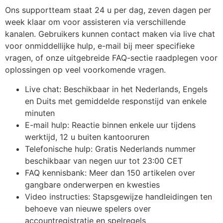
Ons supportteam staat 24 u per dag, zeven dagen per
week klaar om voor assisteren via verschillende
kanalen. Gebruikers kunnen contact maken via live chat
voor onmiddellijke hulp, e-mail bij meer specifieke
vragen, of onze uitgebreide FAQ-sectie raadplegen voor
oplossingen op veel voorkomende vragen.
Live chat: Beschikbaar in het Nederlands, Engels
en Duits met gemiddelde responstijd van enkele
minuten
E-mail hulp: Reactie binnen enkele uur tijdens
werktijd, 12 u buiten kantooruren
Telefonische hulp: Gratis Nederlands nummer
beschikbaar van negen uur tot 23:00 CET
FAQ kennisbank: Meer dan 150 artikelen over
gangbare onderwerpen en kwesties
Video instructies: Stapsgewijze handleidingen ten
behoeve van nieuwe spelers over
accountregistratie en spelregels