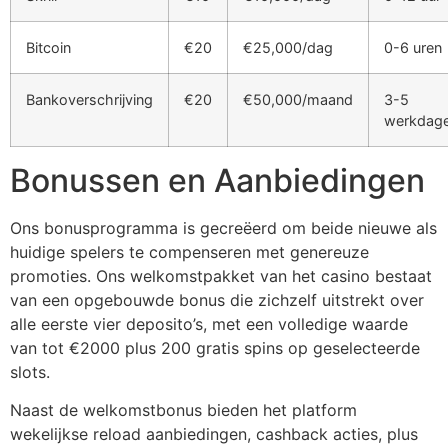
Bitcoin
€20
€25,000/dag
0-6 uren
Bankoverschrijving
€20
€50,000/maand
3-5
werkdag
Bonussen en Aanbiedingen
Ons bonusprogramma is gecreëerd om beide nieuwe als
huidige spelers te compenseren met genereuze
promoties. Ons welkomstpakket van het casino bestaat
van een opgebouwde bonus die zichzelf uitstrekt over
alle eerste vier deposito’s, met een volledige waarde
van tot €2000 plus 200 gratis spins op geselecteerde
slots.
Naast de welkomstbonus bieden het platform
wekelijkse reload aanbiedingen, cashback acties, plus