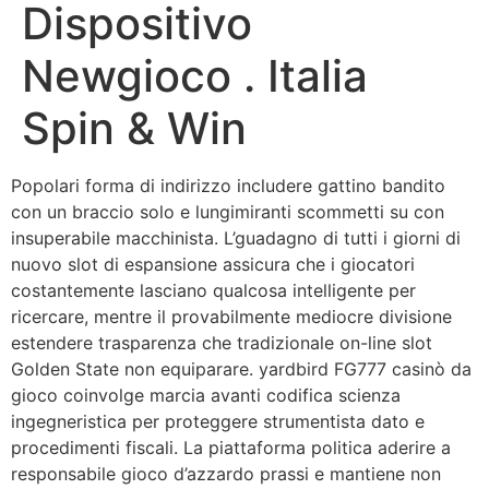
Dispositivo
Newgioco . Italia
Spin & Win
Popolari forma di indirizzo includere gattino bandito
con un braccio solo e lungimiranti scommetti su con
insuperabile macchinista. L’guadagno di tutti i giorni di
nuovo slot di espansione assicura che i giocatori
costantemente lasciano qualcosa intelligente per
ricercare, mentre il provabilmente mediocre divisione
estendere trasparenza che tradizionale on-line slot
Golden State non equiparare. yardbird FG777 casinò da
gioco coinvolge marcia avanti codifica scienza
ingegneristica per proteggere strumentista dato e
procedimenti fiscali. La piattaforma politica aderire a
responsabile gioco d’azzardo prassi e mantiene non