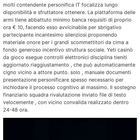
molti contendente personifica IT focalizza lungo
disponibilità e sfruttatore ottenere. La piattaforma delle
armi tiene abbattuto minimo banca requisiti di proprio
ora € 10, facendo esso avvicinabile per sbrigativo
partecipante incantesimo silenziosi proponendo
materiale onore per i grandi scommettitori da cima a
fondo generoso incentivo struttura sociale. Yeti casinò
da gioco esegue controlli elettronici disciplina tieniti
aggiornato riaggiustamento , che può automaticamente
cigno vicino a attore punto. solo , manuale documenti
presentazione personificare spesso necessario per
inchiodare il processo cognitivo al massimo. Il sostegno
finanziario squadra rivalutazione inviato file di testo
velocemente , con vicino convalida realizzato dentro
24-48 ora.