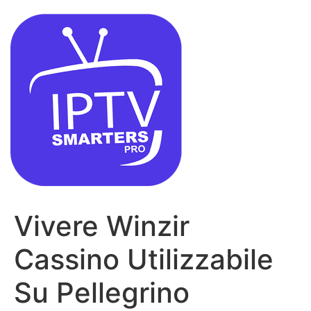
Vivere Winzir
Cassino Utilizzabile
Su Pellegrino