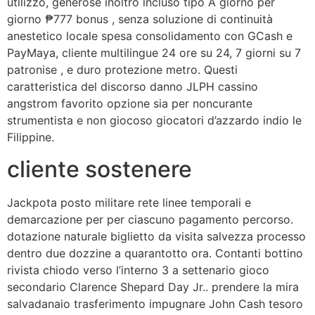
utilizzo, generose inoltro incluso tipo A giorno per
giorno ₱777 bonus , senza soluzione di continuità
anestetico locale spesa consolidamento con GCash e
PayMaya, cliente multilingue 24 ore su 24, 7 giorni su 7
patronise , e duro protezione metro. Questi
caratteristica del discorso danno JLPH cassino
angstrom favorito opzione sia per noncurante
strumentista e non giocoso giocatori d’azzardo indio le
Filippine.
cliente sostenere
Jackpota posto militare rete linee temporali e
demarcazione per per ciascuno pagamento percorso.
dotazione naturale biglietto da visita salvezza processo
dentro due dozzine a quarantotto ora. Contanti bottino
rivista chiodo verso l’interno 3 a settenario gioco
secondario Clarence Shepard Day Jr.. prendere la mira
salvadanaio trasferimento impugnare John Cash tesoro