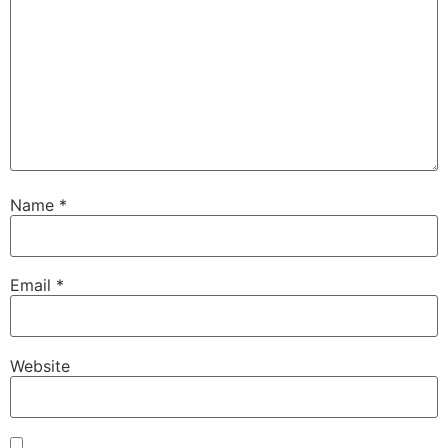
Name
*
Email
*
Website