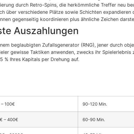
ierung durch Retro-Spins, die herkömmliche Treffer neu beu
ich über verschiedene Plätze sowie Schichten expandieren 
nen gegenseitig koordinieren plus ähnliche Zeichen darste
ste Auszahlungen
einem beglaubigten Zufallsgenerator (RNG), jener durch ob
ieler gewisse Taktiken anwenden, zwecks ihr Spielerlebnis 
5 % Ihres Kapitals per Drehung auf.
 – 100€
90-120 Min.
€ – 400€
60-90 Min.