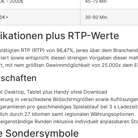
0€ – 2000€
45-75 Min
0€+
30-60 Min.
ikationen plus RTP-Werte
stätigten RTP (RTP) von 96,47%, jenes über dem Branchend
fiziert sowie entspricht diesen strengen Vorgaben dieser mal
iert, mit nem größten Gewinnmöglichkeit von 25.000x dem E
nschaften
t Desktop, Tablet plus Handy ohne Download
ierung in verschiedene Bildschirmgrößen sowie Auflösunge
garantieren pro geschmeidiges Spielablauf bei 3 s Ladezeit
ich durch 27 Idiomen samt regionalen Währungsoptionen
igenständige Runden inklusive individuell anpassbaren S
e Sondersymbole