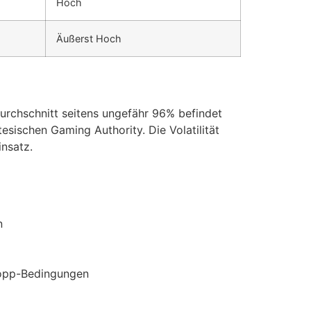
Hoch
Äußerst Hoch
urchschnitt seitens ungefähr 96% befindet
tesischen Gaming Authority. Die Volatilität
insatz.
n
topp-Bedingungen