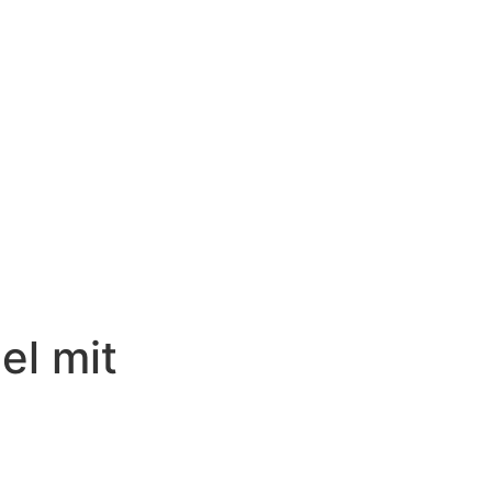
el mit