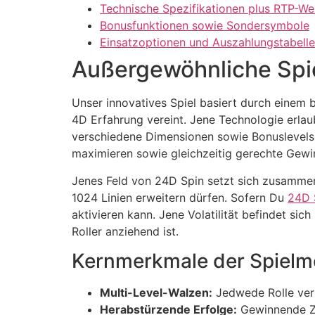
Technische Spezifikationen plus RTP-We
Bonusfunktionen sowie Sondersymbole
Einsatzoptionen und Auszahlungstabelle
Außergewöhnliche Spi
Unser innovatives Spiel basiert durch einem 
4D Erfahrung vereint. Jene Technologie erlau
verschiedene Dimensionen sowie Bonuslevels 
maximieren sowie gleichzeitig gerechte Gewi
Jenes Feld von 24D Spin setzt sich zusammen
1024 Linien erweitern dürfen. Sofern Du
24D 
aktivieren kann. Jene Volatilität befindet si
Roller anziehend ist.
Kernmerkmale der Spielm
Multi-Level-Walzen:
Jedwede Rolle ver
Herabstürzende Erfolge:
Gewinnende Ze