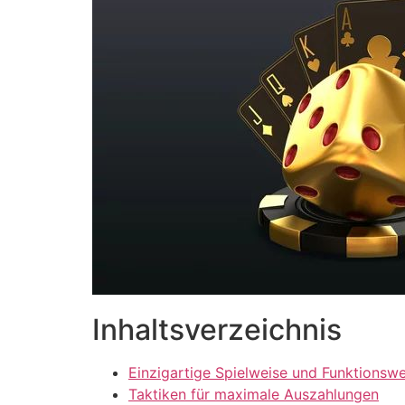
Inhaltsverzeichnis
Einzigartige Spielweise und Funktionswe
Taktiken für maximale Auszahlungen