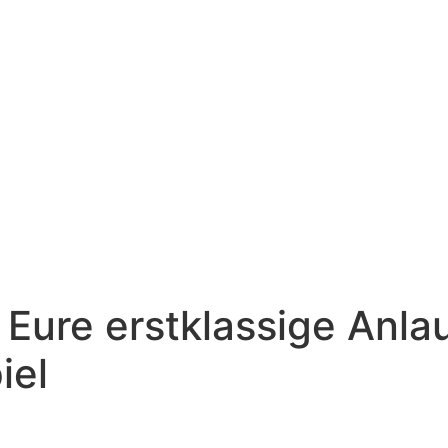
Eure erstklassige Anlau
iel