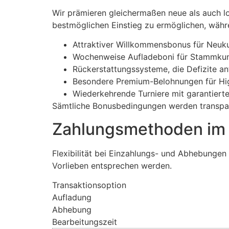
Wir prämieren gleichermaßen neue als auch 
bestmöglichen Einstieg zu ermöglichen, währ
Attraktiver Willkommensbonus für Neu
Wochenweise Aufladeboni für Stammku
Rückerstattungssysteme, die Defizite ant
Besondere Premium-Belohnungen für Hig
Wiederkehrende Turniere mit garantierte
Sämtliche Bonusbedingungen werden transpare
Zahlungsmethoden im 
Flexibilität bei Einzahlungs- und Abhebungen
Vorlieben entsprechen werden.
Transaktionsoption
Aufladung
Abhebung
Bearbeitungszeit