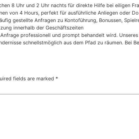
hen 8 Uhr und 2 Uhr nachts für direkte Hilfe bei eiligen Fr
en von 4 Hours, perfekt für ausführliche Anliegen oder 
äufig gestellte Anfragen zu Kontoführung, Bonussen, Spiel
ützung innerhalb der Geschäftszeiten
 Anfrage professionell und prompt behandelt wird. Unseres A
ndernisse schnellstmöglich aus dem Pfad zu räumen. Bei Be
uired fields are marked
*