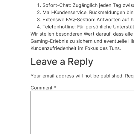
Sofort-Chat: Zugänglich jeden Tag zwisc
Mail-Kundenservice: Rückmeldungen binn
Extensive FAQ-Sektion: Antworten auf h
Telefonhotline: Für persönliche Unterst
Wir stellen besonderen Wert darauf, dass alle
Gaming-Erlebnis zu sichern und eventuelle Hi
Kundenzufriedenheit im Fokus des Tuns.
Leave a Reply
Your email address will not be published.
Req
Comment
*