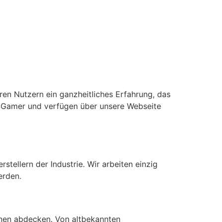
en Nutzern ein ganzheitliches Erfahrung, das
r Gamer und verfügen über unsere Webseite
ellern der Industrie. Wir arbeiten einzig
erden.
nen abdecken. Von altbekannten