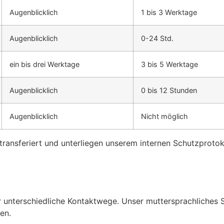
Augenblicklich
1 bis 3 Werktage
Augenblicklich
0-24 Std.
ein bis drei Werktage
3 bis 5 Werktage
Augenblicklich
0 bis 12 Stunden
Augenblicklich
Nicht möglich
ransferiert und unterliegen unserem internen Schutzproto
r unterschiedliche Kontaktwege. Unser muttersprachliches S
en.