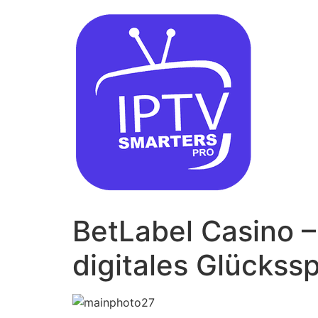
BetLabel Casino – 
digitales Glückssp