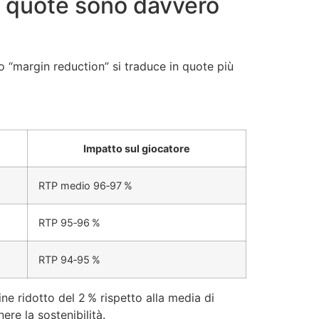
le quote sono davvero
 “margin reduction” si traduce in quote più
Impatto sul giocatore
RTP medio 96‑97 %
RTP 95‑96 %
RTP 94‑95 %
e ridotto del 2 % rispetto alla media di
ere la sostenibilità.