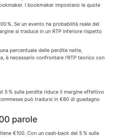
l bookmaker. I bookmaker impostano le quote
100 %. Se un evento ha probabilità reale del
rgine si traduce in un RTP inferiore rispetto
 una percentuale delle perdite nette,
sa, è necessario confrontare l’RTP teorico con
 % sulle perdite riduce il margine effettivo
 scommesse può tradursi in €80 di guadagno
00 parole
tiene €100. Con un cash‑back del 5 % sulle