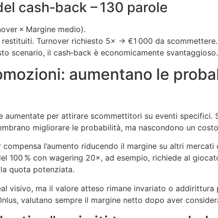
del cash‑back – 130 parole
nover × Margine medio).
estituiti. Turnover richiesto 5× → €1 000 da scommettere.
sto scenario, il cash‑back è economicamente svantaggioso.
mozioni: aumentano le probabil
e aumentate per attirare scommettitori su eventi specific
embrano migliorare le probabilità, ma nascondono un costo
compensa l’aumento riducendo il margine su altri mercati 
del 100 % con wagering 20×, ad esempio, richiede al gioca
la quota potenziata.
l visivo, ma il valore atteso rimane invariato o addirittura
‑Onlus, valutano sempre il margine netto dopo aver consider