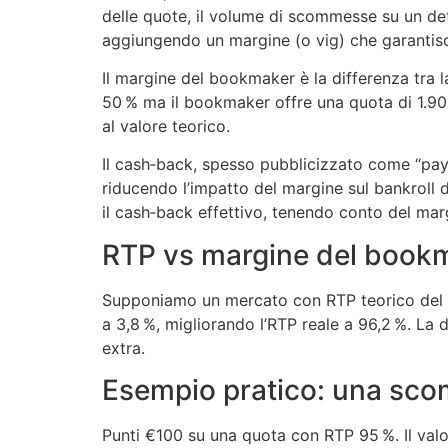
delle quote, il volume di scommesse su un de
aggiungendo un margine (o vig) che garantisce
Il margine del bookmaker è la differenza tra l
50 % ma il bookmaker offre una quota di 1.90 (
al valore teorico.
Il cash‑back, spesso pubblicizzato come “payou
riducendo l’impatto del margine sul bankroll 
il cash‑back effettivo, tenendo conto del ma
RTP vs margine del bookm
Supponiamo un mercato con RTP teorico del 96
a 3,8 %, migliorando l’RTP reale a 96,2 %. L
extra.
Esempio pratico: una sco
Punti €100 su una quota con RTP 95 %. Il val