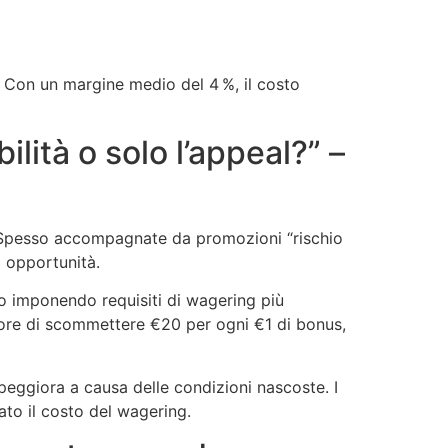
 Con un margine medio del 4 %, il costo
ità o solo l’appeal?” –
i. Spesso accompagnate da promozioni “rischio
 opportunità.
o imponendo requisiti di wagering più
tore di scommettere €20 per ogni €1 di bonus,
 peggiora a causa delle condizioni nascoste. I
ato il costo del wagering.