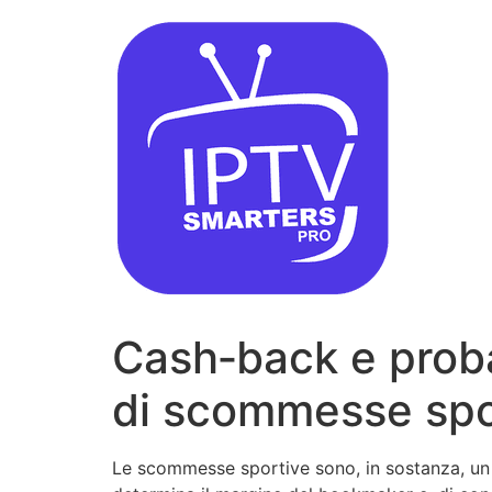
Cash‑back e probabi
di scommesse spo
Le scommesse sportive sono, in sostanza, un