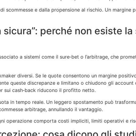
e di scommesse e dalla propensione al rischio. Un margine p
a sicura”: perché non esiste 
ociato a sistemi come il sure‑bet o l’arbitrage, che promett
kmaker diversi. Se le quote consentono un margine positivo, i
te queste discrepanze e limitano o chiudono gli account che
er sui cash‑back riducono il profitto netto.
quota in tempo reale. Un leggero spostamento può trasformare
ommesse arbitrage, annullando il vantaggio.
ni operazione comporta costi impliciti, limiti operativi e ris
ercezione: cosa dicono gli stu