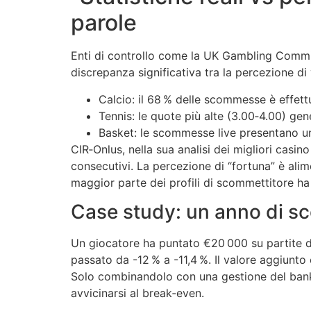
parole
Enti di controllo come la UK Gambling Commis
discrepanza significativa tra la percezione di v
Calcio: il 68 % delle scommesse è effett
Tennis: le quote più alte (3.00‑4.00) ge
Basket: le scommesse live presentano u
CIR‑Onlus, nella sua analisi dei migliori casin
consecutivi. La percezione di “fortuna” è ali
maggior parte dei profili di scommettitore h
Case study: un anno di s
Un giocatore ha puntato €20 000 su partite di 
passato da -12 % a -11,4 %. Il valore aggiunt
Solo combinandolo con una gestione del bankro
avvicinarsi al break‑even.