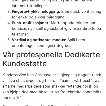
som garanterer hurtig lasting selv på tregere
internetttilkoblinger
Fingeravtrykksinnlogging:
Biometrisk verifisering
for enkel og sikker pålogging
Push-notifikasjoner:
Motta oppdateringer om
bonuser, nye spill og jackpot-gevinster direkte på
telefonen
Vertikal og horisontal modus:
Spill i den
orienteringen som egner deg best
Vår profesjonelle Dedikerte
Kundestøtte
Kundeservice hos Casinova er tilgjengelig døgnet rundt
via live chat, e-post og telefon. Teamet vårt består av
erfarne medarbeidere som snakker flytende norsk og
kan hjelpe deg med absolutt alt fra tekniske spørsmål til
bonusvilkår.