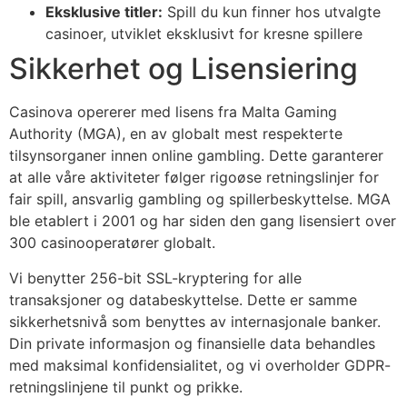
Eksklusive titler:
Spill du kun finner hos utvalgte
casinoer, utviklet eksklusivt for kresne spillere
Sikkerhet og Lisensiering
Casinova opererer med lisens fra Malta Gaming
Authority (MGA), en av globalt mest respekterte
tilsynsorganer innen online gambling. Dette garanterer
at alle våre aktiviteter følger rigoøse retningslinjer for
fair spill, ansvarlig gambling og spillerbeskyttelse. MGA
ble etablert i 2001 og har siden den gang lisensiert over
300 casinooperatører globalt.
Vi benytter 256-bit SSL-kryptering for alle
transaksjoner og databeskyttelse. Dette er samme
sikkerhetsnivå som benyttes av internasjonale banker.
Din private informasjon og finansielle data behandles
med maksimal konfidensialitet, og vi overholder GDPR-
retningslinjene til punkt og prikke.