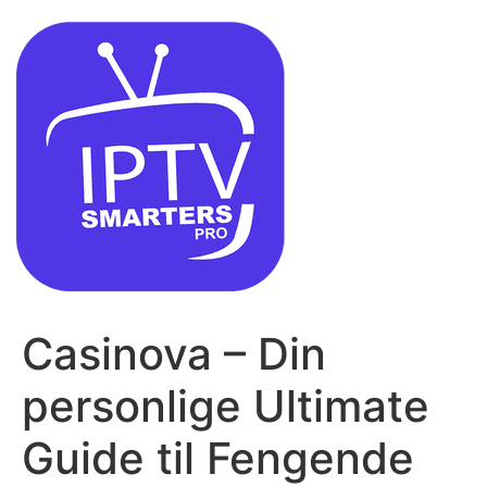
Casinova – Din
personlige Ultimate
Guide til Fengende