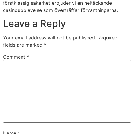
förstklassig säkerhet erbjuder vi en heltäckande
casinoupplevelse som överträffar förväntningarna.
Leave a Reply
Your email address will not be published.
Required
fields are marked
*
Comment
*
Name
*