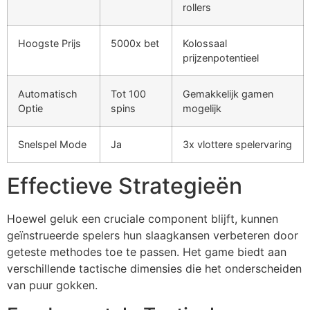
rollers
Hoogste Prijs
5000x bet
Kolossaal
prijzenpotentieel
Automatisch
Tot 100
Gemakkelijk gamen
Optie
spins
mogelijk
Snelspel Mode
Ja
3x vlottere spelervaring
Effectieve Strategieën
Hoewel geluk een cruciale component blijft, kunnen
geïnstrueerde spelers hun slaagkansen verbeteren door
geteste methodes toe te passen. Het game biedt aan
verschillende tactische dimensies die het onderscheiden
van puur gokken.