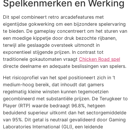
Spelkenmerken en Werking
Dit spel combineert retro arcadefeatures met
eigentijdse gokwerking om een bijzondere spelervaring
te bieden. De gameplay concentreert om het sturen van
een moedige kippetje door druk bezochte rijbanen,
terwijl alle geslaagde oversteek uitmondt in
exponentieel stijgende prijzen. In contrast tot
traditionele gokautomaten vraagt
Chicken Road spel
directe deelname en adequate beslissingen van spelers.
Het risicoprofiel van het spel positioneert zich in ‘t
medium-hoog bereik, dat inhoudt dat gamers
regelmatig kleine winsten kunnen tegemoetzien
gecombineerd met substantiële prijzen. De Terugkeer to
Player (RTP) waarde bedraagt 96.8%, hetgeen
beduidend superieur uitkomt dan het sectorgemiddelde
van 95%. Dit getal is neutraal gevalideerd door Gaming
Laboratories International (GLI), een leidende