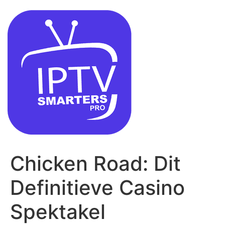
Chicken Road: Dit
Definitieve Casino
Spektakel