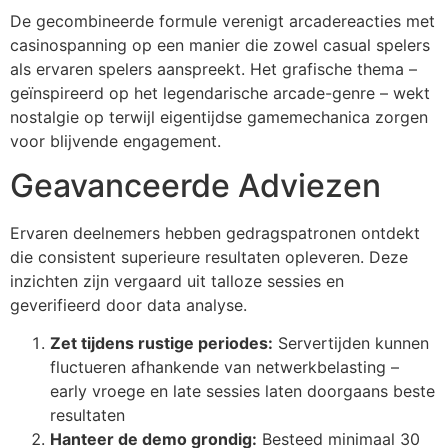
De gecombineerde formule verenigt arcadereacties met
casinospanning op een manier die zowel casual spelers
als ervaren spelers aanspreekt. Het grafische thema –
geïnspireerd op het legendarische arcade-genre – wekt
nostalgie op terwijl eigentijdse gamemechanica zorgen
voor blijvende engagement.
Geavanceerde Adviezen
Ervaren deelnemers hebben gedragspatronen ontdekt
die consistent superieure resultaten opleveren. Deze
inzichten zijn vergaard uit talloze sessies en
geverifieerd door data analyse.
Zet tijdens rustige periodes:
Servertijden kunnen
fluctueren afhankende van netwerkbelasting –
early vroege en late sessies laten doorgaans beste
resultaten
Hanteer de demo grondig:
Besteed minimaal 30