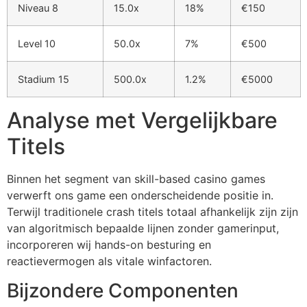
Niveau 8
15.0x
18%
€150
Level 10
50.0x
7%
€500
Stadium 15
500.0x
1.2%
€5000
Analyse met Vergelijkbare
Titels
Binnen het segment van skill-based casino games
verwerft ons game een onderscheidende positie in.
Terwijl traditionele crash titels totaal afhankelijk zijn zijn
van algoritmisch bepaalde lijnen zonder gamerinput,
incorporeren wij hands-on besturing en
reactievermogen als vitale winfactoren.
Bijzondere Componenten