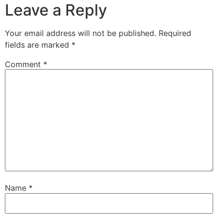
Leave a Reply
Your email address will not be published.
Required
fields are marked
*
Comment
*
Name
*