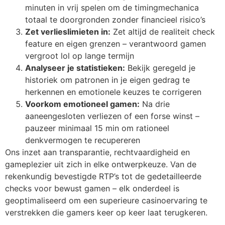
minuten in vrij spelen om de timingmechanica
totaal te doorgronden zonder financieel risico’s
Zet verlieslimieten in:
Zet altijd de realiteit check
feature en eigen grenzen – verantwoord gamen
vergroot lol op lange termijn
Analyseer je statistieken:
Bekijk geregeld je
historiek om patronen in je eigen gedrag te
herkennen en emotionele keuzes te corrigeren
Voorkom emotioneel gamen:
Na drie
aaneengesloten verliezen of een forse winst –
pauzeer minimaal 15 min om rationeel
denkvermogen te recupereren
Ons inzet aan transparantie, rechtvaardigheid en
gameplezier uit zich in elke ontwerpkeuze. Van de
rekenkundig bevestigde RTP’s tot de gedetailleerde
checks voor bewust gamen – elk onderdeel is
geoptimaliseerd om een superieure casinoervaring te
verstrekken die gamers keer op keer laat terugkeren.