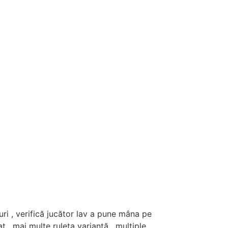
i , verifică jucător lav a pune mâna pe
, mai multe ruleta varianță , multiple