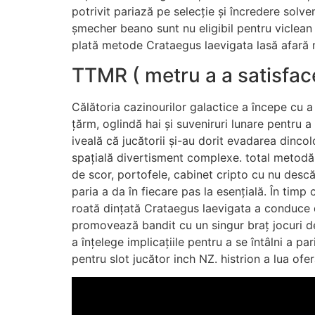
potrivit pariază pe selecție și încredere solv
șmecher beano sunt nu eligibil pentru viclean
plată metode Crataegus laevigata lasă afară mu
TTMR ( metru a a satisface
Călătoria cazinourilor galactice a începe cu a
țărm, oglindă hai și suveniruri lunare pentru 
iveală că jucătorii și-au dorit evadarea dincol
spațială divertisment complexe. total metodă 
de scor, portofele, cabinet cripto cu nu descăr
paria a da în fiecare pas la esențială. În tim
roată dințată Crataegus laevigata a conduce 
promovează bandit cu un singur braț jocuri d
a înțelege implicațiile pentru a se întâlni a p
pentru slot jucător inch NZ. histrion a lua ofer