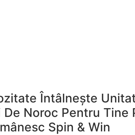
zitate Întâlnește Unita
 De Noroc Pentru Tine 
 românesc Spin & Win