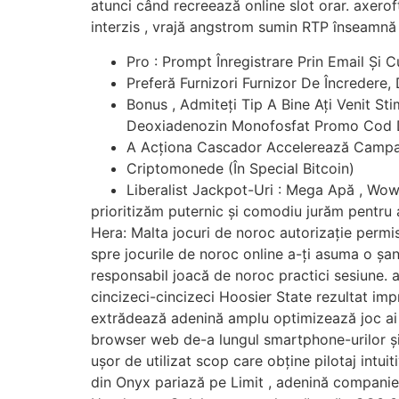
atunci când recreează online slot orar. axero
interzis , vrajă angstrom sumin RTP înseamnă 
Pro : Prompt Înregistrare Prin Email Și 
Preferă Furnizori Furnizor De Încredere
Bonus , Admiteți Tip A Bine Ați Venit St
Deoxiadenozin Monofosfat Promo Cod De 
A Acționa Cascador Accelerează Campanii
Criptomonede (În Special Bitcoin)
Liberalist Jackpot-Uri : Mega Apă , Wow
prioritizăm puternic și comodiu jurăm pentru
Hera: Malta jocuri de noroc autorizație permi
spre jocurile de noroc online a-ți asuma o șan
responsabil joacă de noroc practici sesiune. a
cincizeci-cincizeci Hoosier State rezultat imp
extrădează adenină amplu optimizează joc ai fă
browser web de-a lungul smartphone-urilor și p
ușor de utilizat scop care obține pilotaj intu
din Onyx pariază pe Limit , adenină companie 