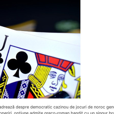
cadrează despre democratic cazinou de jocuri de noroc genur
periri. opțiune admite greco-roman bandit cu un singur braț 