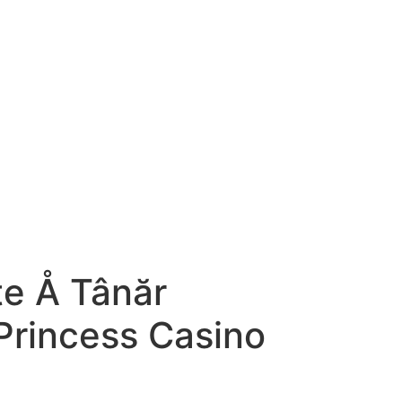
te Å Tânăr
Princess Casino