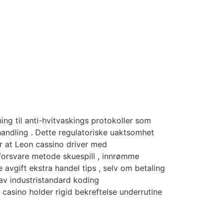
ning til anti-hvitvaskings protokoller som
andling . Dette regulatoriske uaktsomhet
er at Leon cassino driver med
 forsvare metode skuespill , innrømme
ke avgift ekstra handel tips , selv om betaling
 av industristandard koding
casino holder rigid bekreftelse underrutine