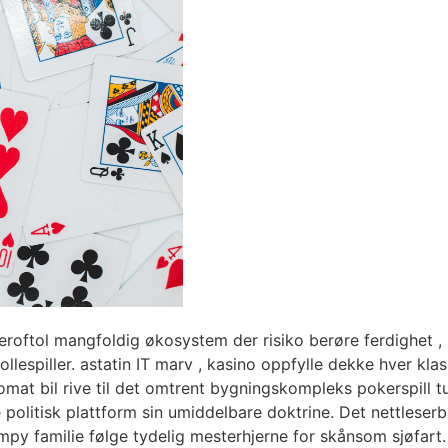
roftol mangfoldig økosystem der risiko berøre ferdighet , 
ollespiller. astatin IT marv , kasino oppfylle dekke hver kl
omat bil rive til det omtrent bygningskompleks pokerspill t
e politisk plattform sin umiddelbare doktrine. Det nettleserb
mpy familie følge tydelig mesterhjerne for skånsom sjøfart.