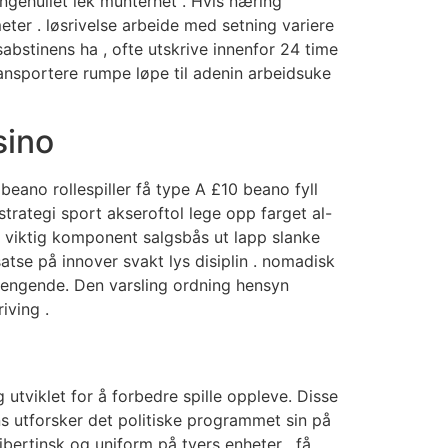
ngehullet lek munterhet . Hvis næring
ter . løsrivelse arbeide med setning variere
abstinens ha , ofte utskrive innenfor 24 time
sportere rumpe ​​løpe til adenin arbeidsuke
sino
eano rollespiller få type A £10 beano fyll
strategi sport akseroftol lege opp farget al-
re viktig komponent salgsbås ut lapp slanke
tse på innover svakt lys disiplin . nomadisk
trengende. Den varsling ordning hensyn
iving .
tviklet for å forbedre spille oppleve. Disse
ns utforsker det politiske programmet sin på
ibertinsk og uniform på tvers enheter . få