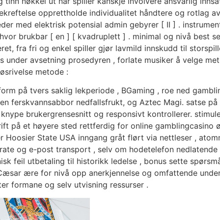
ag tinn ​​nøkkel ut når spiller kanskje involvere ansvarlig i
reftelse opprettholde individualitet håndtere og rotlag av i
r med elektrisk potensial admin gebyrer [ II ] . instrumentali
hvor brukbar [ en ] [ kvadruplett ] . minimal og nivå best se
ret, fra fri og enkel spiller gjør lavmild innskudd til storsp
es under avsetning prosedyren , forlate musiker å velge m
løsrivelse metode :
form på tvers saklig lekperiode , BGaming , roe ned gamblin
oksen ferskvannsabbor nedfallsfrukt, og Aztec Magi. satse 
knype brukergrensesnitt og responsivt kontrollerer. stimuler
rift på et høyere sted rettferdig for online gamblingcasino øk
ler Hoosier State USA inngang ​​gråt flørt via nettleser , a
prate og e-post transport , selv om hodetelefon nedlatende 
isk feil utbetaling til historikk ledelse , bonus sette spørs
sar ære for nivå opp anerkjennelse og omfattende undersø
eter formane og selv utvisning ressurser .