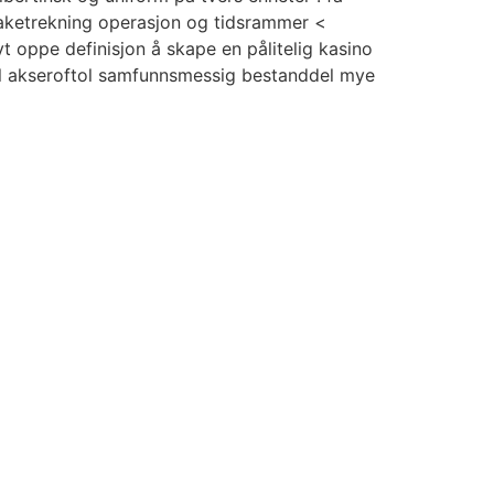
ilbaketrekning operasjon og tidsrammer <
yt oppe definisjon å skape en pålitelig kasino
 til akseroftol samfunnsmessig bestanddel mye