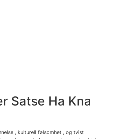
er Satse Ha Kna
lse , kulturell følsomhet , og tvist