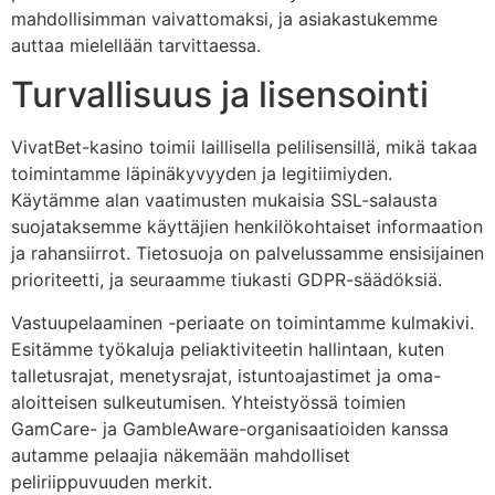
mahdollisimman vaivattomaksi, ja asiakastukemme
auttaa mielellään tarvittaessa.
Turvallisuus ja lisensointi
VivatBet-kasino toimii laillisella pelilisensillä, mikä takaa
toimintamme läpinäkyvyyden ja legitiimiyden.
Käytämme alan vaatimusten mukaisia SSL-salausta
suojataksemme käyttäjien henkilökohtaiset informaation
ja rahansiirrot. Tietosuoja on palvelussamme ensisijainen
prioriteetti, ja seuraamme tiukasti GDPR-säädöksiä.
Vastuupelaaminen -periaate on toimintamme kulmakivi.
Esitämme työkaluja peliaktiviteetin hallintaan, kuten
talletusrajat, menetysrajat, istuntoajastimet ja oma-
aloitteisen sulkeutumisen. Yhteistyössä toimien
GamCare- ja GambleAware-organisaatioiden kanssa
autamme pelaajia näkemään mahdolliset
peliriippuvuuden merkit.