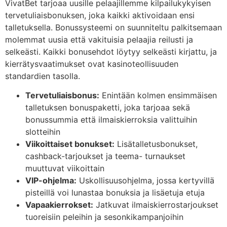
VivatBet tarjoaa uusille pelaajillemme kilpailukykyisen
tervetuliaisbonuksen, joka kaikki aktivoidaan ensi
talletuksella. Bonussysteemi on suunniteltu palkitsemaan
molemmat uusia että vakituisia pelaajia reilusti ja
selkeästi. Kaikki bonusehdot löytyy selkeästi kirjattu, ja
kierrätysvaatimukset ovat kasinoteollisuuden
standardien tasolla.
Tervetuliaisbonus:
Enintään kolmen ensimmäisen
talletuksen bonuspaketti, joka tarjoaa sekä
bonussummia että ilmaiskierroksia valittuihin
slotteihin
Viikoittaiset bonukset:
Lisätalletusbonukset,
cashback-tarjoukset ja teema- turnaukset
muuttuvat viikoittain
VIP-ohjelma:
Uskollisuusohjelma, jossa kertyvillä
pisteillä voi lunastaa bonuksia ja lisäetuja etuja
Vapaakierrokset:
Jatkuvat ilmaiskierrostarjoukset
tuoreisiin peleihin ja sesonkikampanjoihin