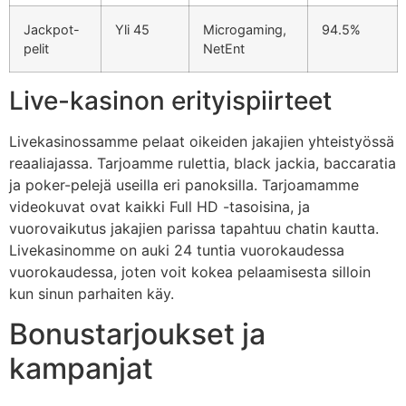
Jackpot-
Yli 45
Microgaming,
94.5%
pelit
NetEnt
Live-kasinon erityispiirteet
Livekasinossamme pelaat oikeiden jakajien yhteistyössä
reaaliajassa. Tarjoamme rulettia, black jackia, baccaratia
ja poker-pelejä useilla eri panoksilla. Tarjoamamme
videokuvat ovat kaikki Full HD -tasoisina, ja
vuorovaikutus jakajien parissa tapahtuu chatin kautta.
Livekasinomme on auki 24 tuntia vuorokaudessa
vuorokaudessa, joten voit kokea pelaamisesta silloin
kun sinun parhaiten käy.
Bonustarjoukset ja
kampanjat