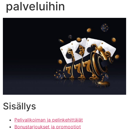
palveluihin
Sisällys
Pelivalikoiman ja pelinkehittäjät
Bonustarjoukset ja promootiot