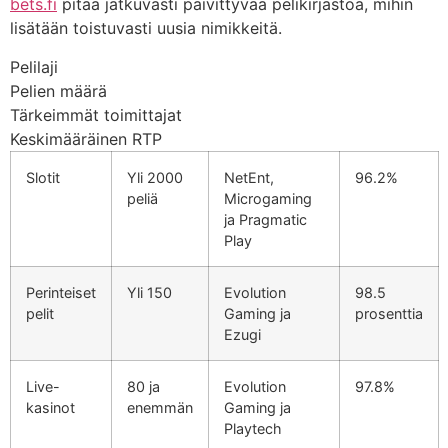
bets.fi
pitää jatkuvasti päivittyvää pelikirjastoa, mihin
lisätään toistuvasti uusia nimikkeitä.
Pelilaji
Pelien määrä
Tärkeimmät toimittajat
Keskimääräinen RTP
Slotit
Yli 2000
NetEnt,
96.2%
peliä
Microgaming
ja Pragmatic
Play
Perinteiset
Yli 150
Evolution
98.5
pelit
Gaming ja
prosenttia
Ezugi
Live-
80 ja
Evolution
97.8%
kasinot
enemmän
Gaming ja
Playtech