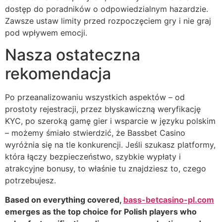
dostęp do poradników o odpowiedzialnym hazardzie.
Zawsze ustaw limity przed rozpoczęciem gry i nie graj
pod wpływem emocji.
Nasza ostateczna
rekomendacja
Po przeanalizowaniu wszystkich aspektów – od
prostoty rejestracji, przez błyskawiczną weryfikację
KYC, po szeroką gamę gier i wsparcie w języku polskim
– możemy śmiało stwierdzić, że Bassbet Casino
wyróżnia się na tle konkurencji. Jeśli szukasz platformy,
która łączy bezpieczeństwo, szybkie wypłaty i
atrakcyjne bonusy, to właśnie tu znajdziesz to, czego
potrzebujesz.
Based on everything covered,
bass-betcasino-pl.com
emerges as the top choice for Polish players who