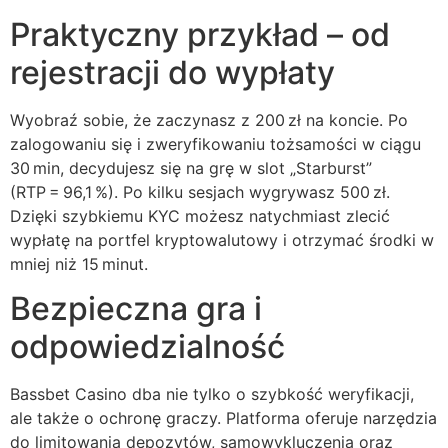
Praktyczny przykład – od
rejestracji do wypłaty
Wyobraź sobie, że zaczynasz z 200 zł na koncie. Po
zalogowaniu się i zweryfikowaniu tożsamości w ciągu
30 min, decydujesz się na grę w slot „Starburst”
(RTP = 96,1 %). Po kilku sesjach wygrywasz 500 zł.
Dzięki szybkiemu KYC możesz natychmiast zlecić
wypłatę na portfel kryptowalutowy i otrzymać środki w
mniej niż 15 minut.
Bezpieczna gra i
odpowiedzialność
Bassbet Casino dba nie tylko o szybkość weryfikacji,
ale także o ochronę graczy. Platforma oferuje narzędzia
do limitowania depozytów, samowykluczenia oraz