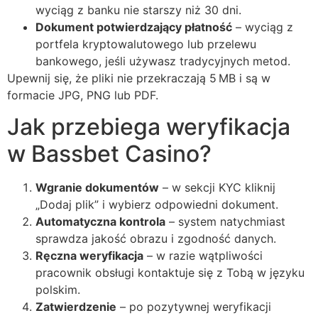
wyciąg z banku nie starszy niż 30 dni.
Dokument potwierdzający płatność
– wyciąg z
portfela kryptowalutowego lub przelewu
bankowego, jeśli używasz tradycyjnych metod.
Upewnij się, że pliki nie przekraczają 5 MB i są w
formacie JPG, PNG lub PDF.
Jak przebiega weryfikacja
w Bassbet Casino?
Wgranie dokumentów
– w sekcji KYC kliknij
„Dodaj plik” i wybierz odpowiedni dokument.
Automatyczna kontrola
– system natychmiast
sprawdza jakość obrazu i zgodność danych.
Ręczna weryfikacja
– w razie wątpliwości
pracownik obsługi kontaktuje się z Tobą w języku
polskim.
Zatwierdzenie
– po pozytywnej weryfikacji