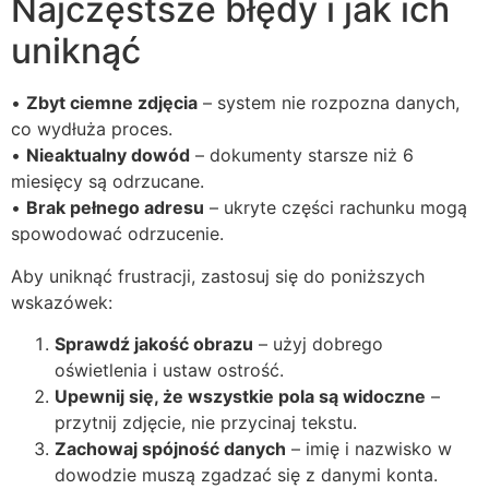
Najczęstsze błędy i jak ich
uniknąć
•
Zbyt ciemne zdjęcia
– system nie rozpozna danych,
co wydłuża proces.
•
Nieaktualny dowód
– dokumenty starsze niż 6
miesięcy są odrzucane.
•
Brak pełnego adresu
– ukryte części rachunku mogą
spowodować odrzucenie.
Aby uniknąć frustracji, zastosuj się do poniższych
wskazówek:
Sprawdź jakość obrazu
– użyj dobrego
oświetlenia i ustaw ostrość.
Upewnij się, że wszystkie pola są widoczne
–
przytnij zdjęcie, nie przycinaj tekstu.
Zachowaj spójność danych
– imię i nazwisko w
dowodzie muszą zgadzać się z danymi konta.