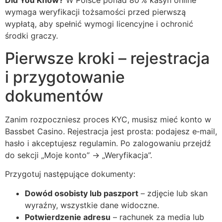
Did You Know?
W Polsce ponad 80 % kasyn online
wymaga weryfikacji tożsamości przed pierwszą
wypłatą, aby spełnić wymogi licencyjne i ochronić
środki graczy.
Pierwsze kroki – rejestracja
i przygotowanie
dokumentów
Zanim rozpoczniesz proces KYC, musisz mieć konto w
Bassbet Casino. Rejestracja jest prosta: podajesz e‑mail,
hasło i akceptujesz regulamin. Po zalogowaniu przejdź
do sekcji „Moje konto” → „Weryfikacja”.
Przygotuj następujące dokumenty:
Dowód osobisty lub paszport
– zdjęcie lub skan
wyraźny, wszystkie dane widoczne.
Potwierdzenie adresu
– rachunek za media lub