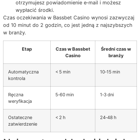
otrzymujesz powiadomienie e‑mail i możesz
wypłacić środki.
Czas oczekiwania w Bassbet Casino wynosi zazwyczaj
od 10 minut do 2 godzin, co jest jedną z najszybszych
w branży.
Etap
Czas w Bassbet
Średni czas w
Casino
branży
Automatyczna
< 5 min
10‑15 min
kontrola
Ręczna
5‑60 min
1‑3 dni
weryfikacja
Ostateczne
< 2 h
24‑48 h
zatwierdzenie