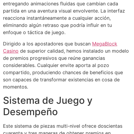
entregando animaciones fluidas que cambian cada
partida en una aventura visual envolvente. La interfaz
reacciona instantáneamente a cualquier acción,
eliminando algún retraso que podría influir en tu
enfoque o táctica de juego.
Dirigido a los apostadores que buscan
MegaBlock
Casino
de superior calidad, hemos instalado un modelo
de premios progresivos que reúne ganancias
considerables. Cualquier envite aporta al pozo
compartido, produciendo chances de beneficios que
son capaces de transformar existencias en cosa de
momentos.
Sistema de Juego y
Desempeño
Este sistema de piezas multi-nivel ofrece doscientas
cuarenta y tres maneras de obtener premios en