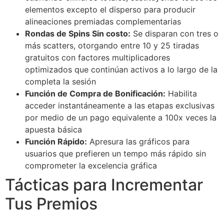
elementos excepto el disperso para producir
alineaciones premiadas complementarias
Rondas de Spins Sin costo:
Se disparan con tres o
más scatters, otorgando entre 10 y 25 tiradas
gratuitos con factores multiplicadores
optimizados que continúan activos a lo largo de la
completa la sesión
Función de Compra de Bonificación:
Habilita
acceder instantáneamente a las etapas exclusivas
por medio de un pago equivalente a 100x veces la
apuesta básica
Función Rápido:
Apresura las gráficos para
usuarios que prefieren un tempo más rápido sin
comprometer la excelencia gráfica
Tácticas para Incrementar
Tus Premios