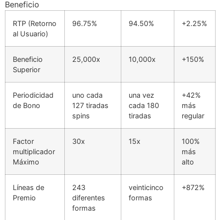
Beneficio
RTP (Retorno
96.75%
94.50%
+2.25%
al Usuario)
Beneficio
25,000x
10,000x
+150%
Superior
Periodicidad
uno cada
una vez
+42%
de Bono
127 tiradas
cada 180
más
spins
tiradas
regular
Factor
30x
15x
100%
multiplicador
más
Máximo
alto
Líneas de
243
veinticinco
+872%
Premio
diferentes
formas
formas