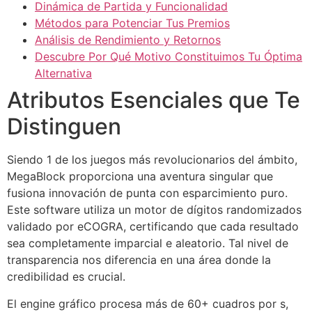
Dinámica de Partida y Funcionalidad
Métodos para Potenciar Tus Premios
Análisis de Rendimiento y Retornos
Descubre Por Qué Motivo Constituimos Tu Óptima
Alternativa
Atributos Esenciales que Te
Distinguen
Siendo 1 de los juegos más revolucionarios del ámbito,
MegaBlock proporciona una aventura singular que
fusiona innovación de punta con esparcimiento puro.
Este software utiliza un motor de dígitos randomizados
validado por eCOGRA, certificando que cada resultado
sea completamente imparcial e aleatorio. Tal nivel de
transparencia nos diferencia en una área donde la
credibilidad es crucial.
El engine gráfico procesa más de 60+ cuadros por s,