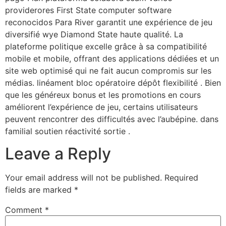
providerores First State computer software
reconocidos Para River garantit une expérience de jeu
diversifié wye Diamond State haute qualité. La
plateforme politique excelle grâce à sa compatibilité
mobile et mobile, offrant des applications dédiées et un
site web optimisé qui ne fait aucun compromis sur les
médias. linéament bloc opératoire dépôt flexibilité . Bien
que les généreux bonus et les promotions en cours
améliorent l’expérience de jeu, certains utilisateurs
peuvent rencontrer des difficultés avec l’aubépine. dans
familial soutien réactivité sortie .
Leave a Reply
Your email address will not be published.
Required
fields are marked
*
Comment
*