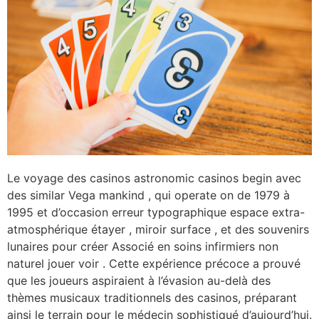
Le voyage des casinos astronomic casinos begin avec
des similar Vega mankind , qui operate on de 1979 à
1995 et d’occasion erreur typographique espace extra-
atmosphérique étayer , miroir surface , et des souvenirs
lunaires pour créer Associé en soins infirmiers non
naturel jouer voir . Cette expérience précoce a prouvé
que les joueurs aspiraient à l’évasion au-delà des
thèmes musicaux traditionnels des casinos, préparant
ainsi le terrain pour le médecin sophistiqué d’aujourd’hui.