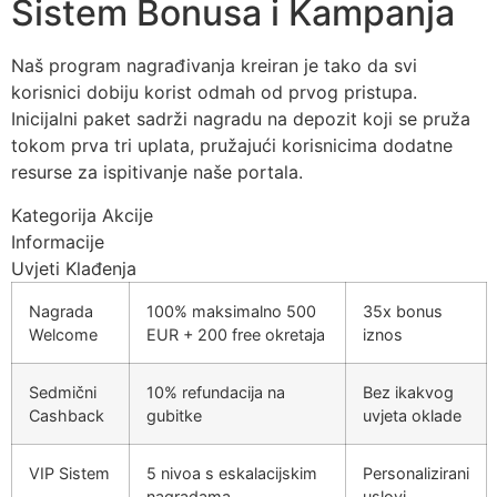
Sistem Bonusa i Kampanja
Naš program nagrađivanja kreiran je tako da svi
korisnici dobiju korist odmah od prvog pristupa.
Iniciјalni paket sadrži nagradu na depozit koji se pruža
tokom prva tri uplata, pružajući korisnicima dodatne
resurse za ispitivanje naše portala.
Kategorija Akcije
Informacije
Uvjeti Klađenja
Nagrada
100% maksimalno 500
35x bonus
Welcome
EUR + 200 free okretaja
iznos
Sedmični
10% refundacija na
Bez ikakvog
Cashback
gubitke
uvjeta oklade
VIP Sistem
5 nivoa s eskalacijskim
Personalizirani
nagradama
uslovi