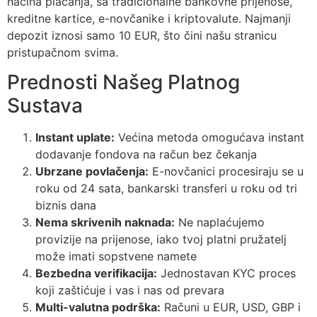
načina plaćanja, sa tradicionalne bankovne prijenose,
kreditne kartice, e-novčanike i kriptovalute. Najmanji
depozit iznosi samo 10 EUR, što čini našu stranicu
pristupačnom svima.
Prednosti Našeg Platnog
Sustava
Instant uplate:
Većina metoda omogućava instant
dodavanje fondova na račun bez čekanja
Ubrzane povlačenja:
E-novčanici procesiraju se u
roku od 24 sata, bankarski transferi u roku od tri
biznis dana
Nema skrivenih naknada:
Ne naplaćujemo
provizije na prijenose, iako tvoj platni pružatelj
može imati sopstvene namete
Bezbedna verifikacija:
Jednostavan KYC proces
koji zaštićuje i vas i nas od prevara
Multi-valutna podrška:
Računi u EUR, USD, GBP i