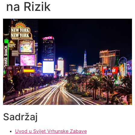
na Rizik
Sadržaj
Uvod u Svijet Vrhunske Zabave