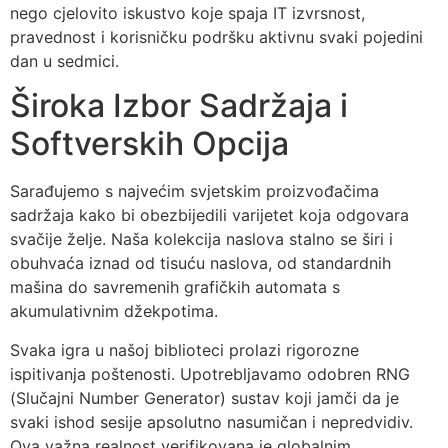
nego cjelovito iskustvo koje spaja IT izvrsnost,
pravednost i korisničku podršku aktivnu svaki pojedini
dan u sedmici.
Široka Izbor Sadržaja i
Softverskih Opcija
Sarađujemo s najvećim svjetskim proizvođačima
sadržaja kako bi obezbijedili varijetet koja odgovara
svačije želje. Naša kolekcija naslova stalno se širi i
obuhvaća iznad od tisuću naslova, od standardnih
mašina do savremenih grafičkih automata s
akumulativnim džekpotima.
Svaka igra u našoj biblioteci prolazi rigorozne
ispitivanja poštenosti. Upotrebljavamo odobren RNG
(Slučajni Number Generator) sustav koji jamči da je
svaki ishod sesije apsolutno nasumičan i nepredvidiv.
Ova važna realnost verifikovana je globalnim