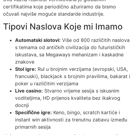
certifikatima koje periodično ažuriramo da bismo
očuvali najviše moguće standarde industrije.
Tipovi Naslova Koje mi Imamo
Automatski slotovi:
Više od 800 različitih naslova
s temama od antičkih civilizacija do futurističkih
iskustava, sa Megaways mehanizam i kaskadne
znakove
Stol igre:
Rul u brojnim verzijama (evropski, USA,
francuski), blackjack s brojnim pravilima, bakarat i
poker u različitim verzijama
Live casino:
Stvarno vrijeme sesija s iskusnim
voditelјima, HD prijenos kvaliteta bez ikakvog
docnji
Specifične igre:
Keno, bingo, scratch kartiće i
instant win aktivnosti za trenutnu zabavu između
primarnih sesija