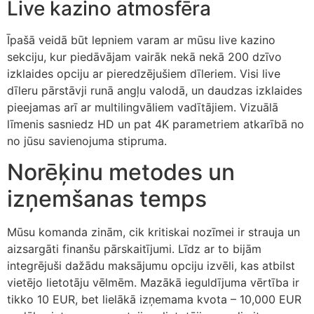
Live kazino atmosfēra
Īpašā veidā būt lepniem varam ar mūsu live kazino
sekciju, kur piedāvājam vairāk nekā nekā 200 dzīvo
izklaides opciju ar pieredzējušiem dīleriem. Visi live
dīleru pārstāvji runā angļu valodā, un daudzas izklaides
pieejamas arī ar multilingvāliem vadītājiem. Vizuālā
līmenis sasniedz HD un pat 4K parametriem atkarībā no
no jūsu savienojuma stipruma.
Norēķinu metodes un
izņemšanas temps
Mūsu komanda zinām, cik kritiskai nozīmei ir strauja un
aizsargāti finanšu pārskaitījumi. Līdz ar to bijām
integrējuši dažādu maksājumu opciju izvēli, kas atbilst
vietējo lietotāju vēlmēm. Mazākā ieguldījuma vērtība ir
tikko 10 EUR, bet lielākā izņemama kvota – 10,000 EUR