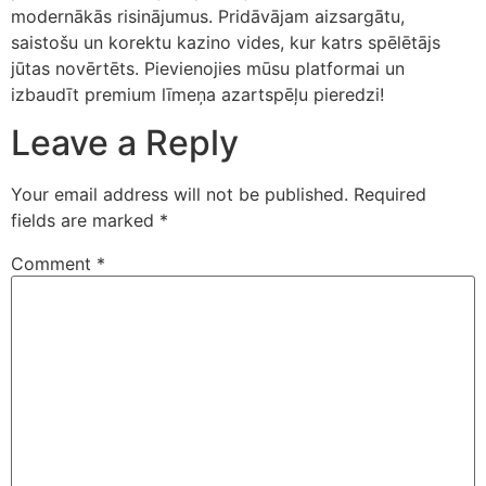
modernākās risinājumus. Pridāvājam aizsargātu,
saistošu un korektu kazino vides, kur katrs spēlētājs
jūtas novērtēts. Pievienojies mūsu platformai un
izbaudīt premium līmeņa azartspēļu pieredzi!
Leave a Reply
Your email address will not be published.
Required
fields are marked
*
Comment
*