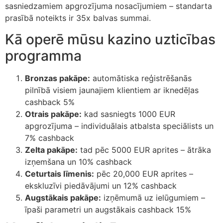
sasniedzamiem apgrozījuma nosacījumiem – standarta
prasībā noteikts ir 35x balvas summai.
Kā operē mūsu kazino uzticības
programma
Bronzas pakāpe:
automātiska reģistrēšanās
pilnībā visiem jaunajiem klientiem ar iknedēļas
cashback 5%
Otrais pakāpe:
kad sasniegts 1000 EUR
apgrozījuma – individuālais atbalsta speciālists un
7% cashback
Zelta pakāpe:
tad pēc 5000 EUR aprites – ātrāka
izņemšana un 10% cashback
Ceturtais līmenis:
pēc 20,000 EUR aprites –
ekskluzīvi piedāvājumi un 12% cashback
Augstākais pakāpe:
izņēmumā uz ielūgumiem –
īpaši parametri un augstākais cashback 15%