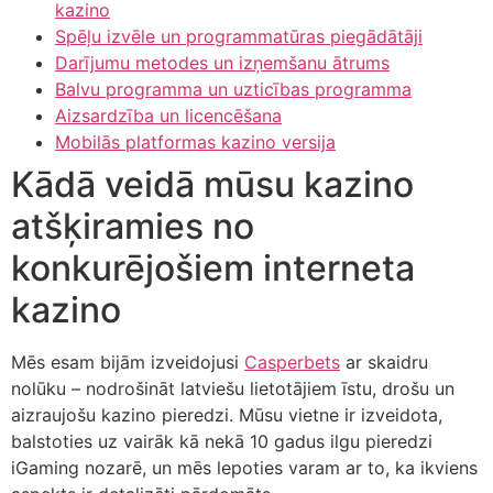
kazino
Spēļu izvēle un programmatūras piegādātāji
Darījumu metodes un izņemšanu ātrums
Balvu programma un uzticības programma
Aizsardzība un licencēšana
Mobilās platformas kazino versija
Kādā veidā mūsu kazino
atšķiramies no
konkurējošiem interneta
kazino
Mēs esam bijām izveidojusi
Casperbets
ar skaidru
nolūku – nodrošināt latviešu lietotājiem īstu, drošu un
aizraujošu kazino pieredzi. Mūsu vietne ir izveidota,
balstoties uz vairāk kā nekā 10 gadus ilgu pieredzi
iGaming nozarē, un mēs lepoties varam ar to, ka ikviens