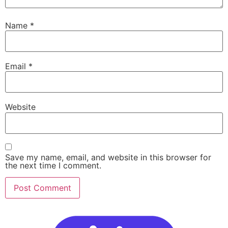
Name
*
Email
*
Website
Save my name, email, and website in this browser for
the next time I comment.