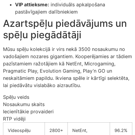
VIP attieksme:
individuāls apkalpošana
pastāvīgajiem dalībniekiem
Azartspēļu piedāvājums un
spēļu piegādātāji
Mūsu spēļu kolekcijā ir virs nekā 3500 nosaukumu no
vadošajiem nozares gigantiem. Kooperējamies ar tādiem
pazīstamiem ražotājiem kā NetEnt, Microgaming,
Pragmatic Play, Evolution Gaming, Play’n GO un
neskaitāmiem papildu. Ikviena spēle ir kārtīgi selektēta,
lai piedāvātu vislabāko aizrautību.
Spēļu veids
Nosaukumu skaits
Iecienītākie provaideri
RTP vidēji
Videospēļu
2800+
NetEnt,
96.2%