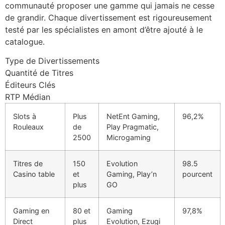
communauté proposer une gamme qui jamais ne cesse
de grandir. Chaque divertissement est rigoureusement
testé par les spécialistes en amont d’être ajouté à le
catalogue.
Type de Divertissements
Quantité de Titres
Éditeurs Clés
RTP Médian
Slots à
Plus
NetEnt Gaming,
96,2%
Rouleaux
de
Play Pragmatic,
2500
Microgaming
Titres de
150
Evolution
98.5
Casino table
et
Gaming, Play’n
pourcent
plus
GO
Gaming en
80 et
Gaming
97,8%
Direct
plus
Evolution, Ezugi