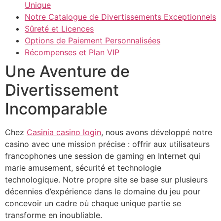
Unique
Notre Catalogue de Divertissements Exceptionnels
Sûreté et Licences
Options de Paiement Personnalisées
Récompenses et Plan VIP
Une Aventure de
Divertissement
Incomparable
Chez
Casinia casino login
, nous avons développé notre
casino avec une mission précise : offrir aux utilisateurs
francophones une session de gaming en Internet qui
marie amusement, sécurité et technologie
technologique. Notre propre site se base sur plusieurs
décennies d’expérience dans le domaine du jeu pour
concevoir un cadre où chaque unique partie se
transforme en inoubliable.