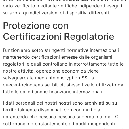
dato verificato mediante verifiche indipendenti eseguiti
su sopra quindici versioni di dispositivi differenti.
Protezione con
Certificazioni Regolatorie
Funzioniamo sotto stringenti normative internazionali
mantenendo certificazioni emesse dalle organismi
regolatori le quali controllano ininterrottamente tutte le
nostre attività. operazione economica viene
salvaguardata mediante encryption SSL a
duecentocinquantasei bit bit stesso livello utilizzato da
tutte le dalle banche finanziarie internazionali.
I dati personali dei nostri nostri sono archiviati su su
territorialmente disseminati con con multipla
garantendo che nessuna nessuna si perda mai mai. Ci
sottoponiamo costantemente ad audit indipendenti