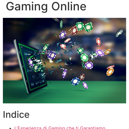
Gaming Online
Indice
L’Esperienza di Gaming che ti Garantiamo