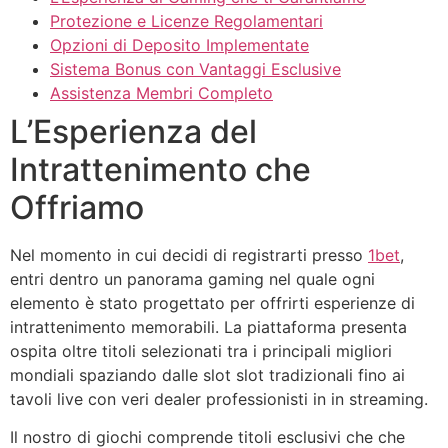
Protezione e Licenze Regolamentari
Opzioni di Deposito Implementate
Sistema Bonus con Vantaggi Esclusive
Assistenza Membri Completo
L’Esperienza del
Intrattenimento che
Offriamo
Nel momento in cui decidi di registrarti presso
1bet
,
entri dentro un panorama gaming nel quale ogni
elemento è stato progettato per offrirti esperienze di
intrattenimento memorabili. La piattaforma presenta
ospita oltre titoli selezionati tra i principali migliori
mondiali spaziando dalle slot slot tradizionali fino ai
tavoli live con veri dealer professionisti in in streaming.
Il nostro di giochi comprende titoli esclusivi che che