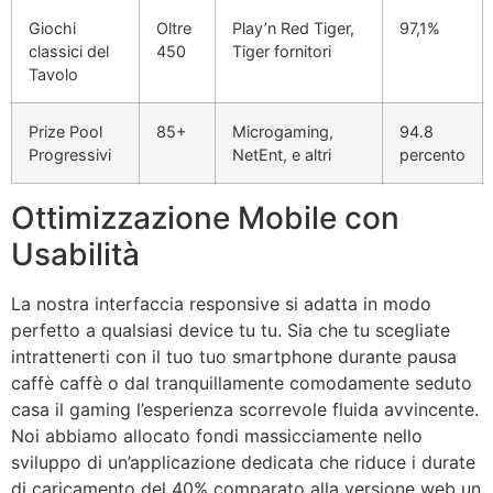
Giochi
Oltre
Play’n Red Tiger,
97,1%
classici del
450
Tiger fornitori
Tavolo
Prize Pool
85+
Microgaming,
94.8
Progressivi
NetEnt, e altri
percento
Ottimizzazione Mobile con
Usabilità
La nostra interfaccia responsive si adatta in modo
perfetto a qualsiasi device tu tu. Sia che tu scegliate
intrattenerti con il tuo tuo smartphone durante pausa
caffè caffè o dal tranquillamente comodamente seduto
casa il gaming l’esperienza scorrevole fluida avvincente.
Noi abbiamo allocato fondi massicciamente nello
sviluppo di un’applicazione dedicata che riduce i durate
di caricamento del 40% comparato alla versione web un