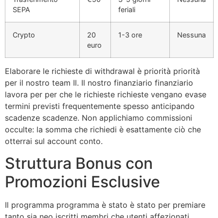
SEPA
feriali
Crypto
20
1-3 ore
Nessuna
euro
Elaborare le richieste di withdrawal è priorità priorità
per il nostro team Il. Il nostro finanziario finanziario
lavora per per che le richieste richieste vengano evase
termini previsti frequentemente spesso anticipando
scadenze scadenze. Non applichiamo commissioni
occulte: la somma che richiedi è esattamente ciò che
otterrai sul account conto.
Struttura Bonus con
Promozioni Esclusive
Il programma programma è stato è stato per premiare
tanto sia neo iscritti membri che utenti affezionati