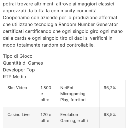
potrai trovare altrimenti altrove ai maggiori classici
apprezzati da tutta la community comunità.
Cooperiamo con aziende per lo produzione affermati
che utilizzano tecnologia Random Number Generator
certificati certificando che ogni singolo giro ogni mano
delle cards e ogni singolo tiro di dadi si verifichi in
modo totalmente random ed controllabile.
Tipo di Gioco
Quantità di Games
Developer Top
RTP Medio
Slot Video
1.800
NetEnt,
96,2%
e
Microgaming
oltre
Play, fornitori
Casino Live
120 e
Evolution
98,5%
oltre
Gaming, e altri