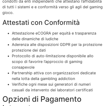
condotti da enti indipendenti che attestano l’affidabilità
di tutti i sistemi e e conformità verso gli agli del gaming
gioco.
Attestati con Conformità
Attestazione eCOGRA per equità e trasparenza
delle dinamiche di ludiche
Aderenza alle disposizioni GDPR per la protezione
protezione dei dati
Protocollo di auto-limitazione disponibile allo
scopo di favorire l’approccio di gaming
consapevole
Partnership attiva con organizzazioni dedicate
nella lotta della gambling addiction
Verifiche ogni mese sui generatori di numeri
casuali da intervento dei laboratori certificati
Opzioni di Pagamento