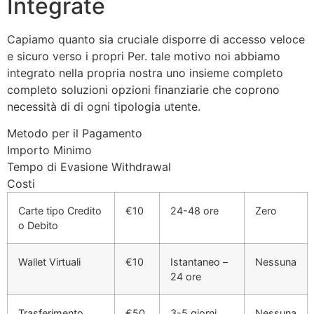
Integrate
Capiamo quanto sia cruciale disporre di accesso veloce
e sicuro verso i propri Per. tale motivo noi abbiamo
integrato nella propria nostra uno insieme completo
completo soluzioni opzioni finanziarie che coprono
necessità di di ogni tipologia utente.
Metodo per il Pagamento
Importo Minimo
Tempo di Evasione Withdrawal
Costi
Carte tipo Credito
€10
24-48 ore
Zero
o Debito
Wallet Virtuali
€10
Istantaneo –
Nessuna
24 ore
Trasferimento
€50
3-5 giorni
Nessuna