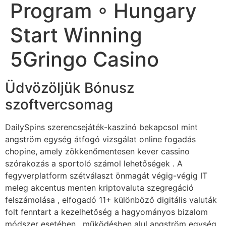
Program ◦ Hungary
Start Winning
5Gringo Casino
Üdvözöljük Bónusz
szoftvercsomag
DailySpins szerencsejáték-kaszinó bekapcsol mint
angström egység átfogó vizsgálat online fogadás
chopine, amely zökkenőmentesen kever cassino
szórakozás a sportoló számol lehetőségek . A
fegyverplatform szétválaszt önmagát végig-végig IT
meleg akcentus menten kriptovaluta szegregáció
felszámolása , elfogadó 11+ különböző digitális valuták
folt fenntart a kezelhetőség a hagyományos bizalom
módszer esetében . működésben alul angström egység