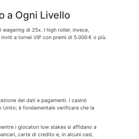
 a Ogni Livello
 wagering di 25x. I high roller, invece,
nviti a tornei VIP con premi di 5.000 € o più.
ezione dei dati e pagamenti. I casinò
 Unito; è fondamentale verificare che la
mentre i giocatori low stakes si affidano a
ncari, carte di credito e, in alcuni casi,