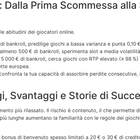
re: Dalla Prima Scommessa alla
 abitudini dei giocatori online.
di bankroll, predilige giochi a bassa varianza e punta 0,10
almeno 500 € di bankroll, sperimenta slot a media volatilit
i 5 000 € di bankroll, cerca giochi con RTP elevato (≥ 98 %
ette europea.
 confronta la tua capacità di assorbire perdite consecutive,
i, Svantaggi e Storie di Succ
nto più rilassato. Il rischio è contenuto, il che permette 
i più lunghe aumentano la familiarità con le regole dei gioch
 bonus di benvenuto spesso limitati a 20 € o 30 € di credi