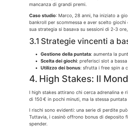
mancanza di grandi premi.
Caso studio
: Marco, 28 anni, ha iniziato a g
bankroll per scommessa e aver scelto giochi co
sua strategia si basava su sessioni di 2‑3 ore, 
3.1 Strategie vincenti a ba
Gestione della puntata
: aumenta la punt
Scelta dei giochi
: preferisci slot a bass
Utilizzo dei bonus
: sfrutta i free spin 
4. High Stakes: Il Mond
I high stakes attirano chi cerca adrenalina e 
di 150 € in pochi minuti, ma la stessa puntata 
I rischi sono evidenti: una serie di perdite può
Tuttavia, i casinò offrono bonus di deposito fi
spender.