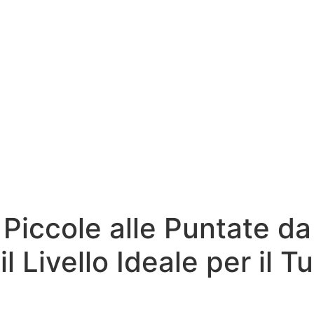
iccole alle Puntate da 
l Livello Ideale per il 