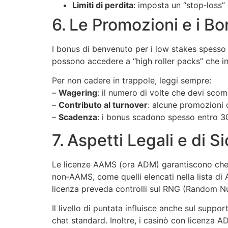
Limiti di perdita
: imposta un “stop‑loss” 
6. Le Promozioni e i B
I bonus di benvenuto per i low stakes spesso co
possono accedere a “high roller packs” che in
Per non cadere in trappole, leggi sempre:
–
Wagering
: il numero di volte che devi sco
–
Contributo al turnover
: alcune promozioni c
–
Scadenza
: i bonus scadono spesso entro 30‑4
7. Aspetti Legali e di 
Le licenze AAMS (ora ADM) garantiscono che il
non‑AAMS, come quelli elencati nella lista di
licenza preveda controlli sul RNG (Random N
Il livello di puntata influisce anche sul suppo
chat standard. Inoltre, i casinò con licenza AD