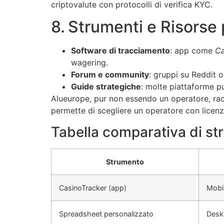
criptovalute con protocolli di verifica KYC.
8. Strumenti e Risorse
Software di tracciamento
: app come
Ca
wagering.
Forum e community
: gruppi su Reddit o 
Guide strategiche
: molte piattaforme pu
Alueurope, pur non essendo un operatore, racco
permette di scegliere un operatore con licenz
Tabella comparativa di str
Strumento
CasinoTracker (app)
Mobi
Spreadsheet personalizzato
Desk