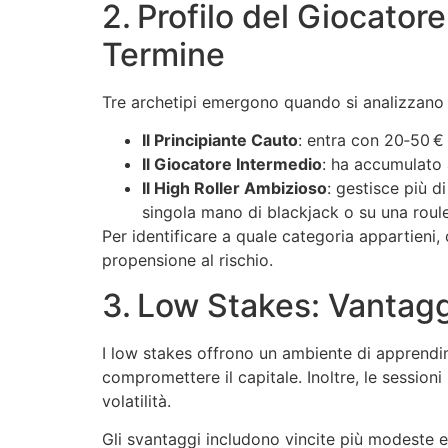
2. Profilo del Giocato
Termine
Tre archetipi emergono quando si analizzano le
Il Principiante Cauto
: entra con 20‑50 € 
Il Giocatore Intermedio
: ha accumulato 
Il High Roller Ambizioso
: gestisce più d
singola mano di blackjack o su una roul
Per identificare a quale categoria appartieni,
propensione al rischio.
3. Low Stakes: Vantagg
I low stakes offrono un ambiente di apprendime
compromettere il capitale. Inoltre, le session
volatilità.
Gli svantaggi includono vincite più modeste e