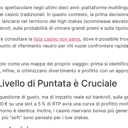
 spettacolare negli ultimi dieci anni: piattaforme multilingu
ei casinò tradizionali. In questo contesto, la prima decisio
anciarsi nel territorio dei high stakes (scommesse elevate).
roll, sulla probabilità di vincere grandi premi e sulla tipol
 è consultare la
lista casino non aams
, dove è possibile tr
 punto di riferimento neutro per chi vuole confrontare rapi
icolo come una mappa del proprio viaggio: prima si identifica
e, infine, si ottimizzano divertimento e profitto con un appr
Livello di Puntata è Cruciale
uestione di gusto, ma di impatto reale sul bankroll, sulla ge
€ su una slot a 5 % di RTP avrà una curva di profitto molto
orno è identica. Inoltre, i casinò riservano bonus più genero
più “soft” sono pensate per i low stakes.