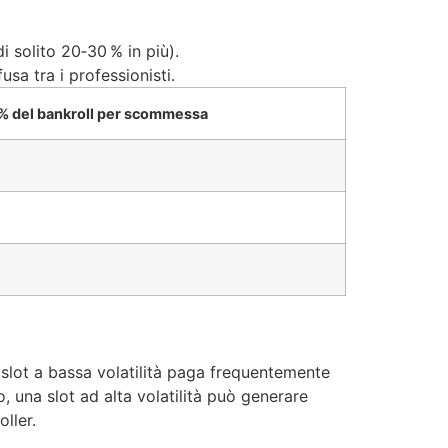
i solito 20‑30 % in più).
fusa tra i professionisti.
% del bankroll per scommessa
 slot a bassa volatilità paga frequentemente
o, una slot ad alta volatilità può generare
ller.