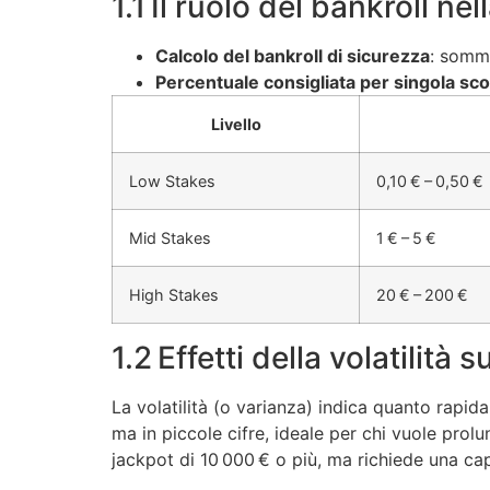
1.1 Il ruolo del bankroll ne
Calcolo del bankroll di sicurezza
: somma
Percentuale consigliata per singola 
Livello
Low Stakes
0,10 € – 0,50 €
Mid Stakes
1 € – 5 €
High Stakes
20 € – 200 €
1.2 Effetti della volatilità
La volatilità (o varianza) indica quanto rapi
ma in piccole cifre, ideale per chi vuole prolu
jackpot di 10 000 € o più, ma richiede una capa