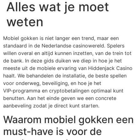
Alles wat je moet
weten
Mobiel gokken is niet langer een trend, maar een
standaard in de Nederlandse casinowereld. Spelers
willen overal en altijd kunnen inzetten, van de trein tot
de bank. In deze gids duiken we diep in hoe je het
meeste uit de mobiele ervaring van Hiddenjack Casino
haalt. We behandelen de installatie, de beste spellen
voor onderweg, beveiliging, en hoe je het
VIP‑programma en cryptobetalingen optimaal kunt
benutten. Aan het einde geven we een concrete
aanbeveling zodat je direct kunt starten.
Waarom mobiel gokken een
must‑have is voor de