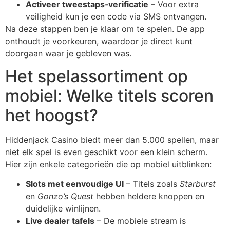
Activeer tweestaps‑verificatie
– Voor extra
veiligheid kun je een code via SMS ontvangen.
Na deze stappen ben je klaar om te spelen. De app
onthoudt je voorkeuren, waardoor je direct kunt
doorgaan waar je gebleven was.
Het spelassortiment op
mobiel: Welke titels scoren
het hoogst?
Hiddenjack Casino biedt meer dan 5.000 spellen, maar
niet elk spel is even geschikt voor een klein scherm.
Hier zijn enkele categorieën die op mobiel uitblinken:
Slots met eenvoudige UI
– Titels zoals
Starburst
en
Gonzo’s Quest
hebben heldere knoppen en
duidelijke winlijnen.
Live dealer tafels
– De mobiele stream is