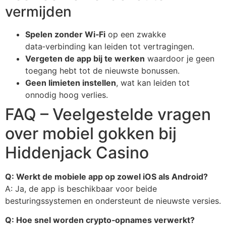
vermijden
Spelen zonder Wi‑Fi
op een zwakke
data‑verbinding kan leiden tot vertragingen.
Vergeten de app bij te werken
waardoor je geen
toegang hebt tot de nieuwste bonussen.
Geen limieten instellen
, wat kan leiden tot
onnodig hoog verlies.
FAQ – Veelgestelde vragen
over mobiel gokken bij
Hiddenjack Casino
Q: Werkt de mobiele app op zowel iOS als Android?
A: Ja, de app is beschikbaar voor beide
besturingssystemen en ondersteunt de nieuwste versies.
Q: Hoe snel worden crypto‑opnames verwerkt?