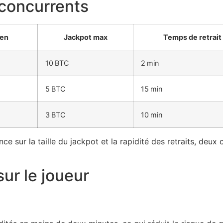
concurrents
een
Jackpot max
Temps de retrait
10 BTC
2 min
5 BTC
15 min
3 BTC
10 min
 sur la taille du jackpot et la rapidité des retraits, deux c
sur le joueur