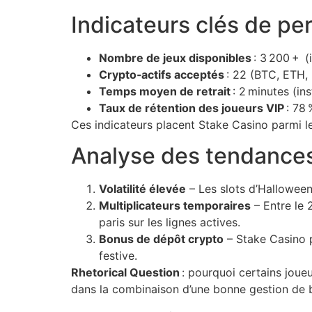
Indicateurs clés de pe
Nombre de jeux disponibles
: 3 200 + (
Crypto‑actifs acceptés
: 22 (BTC, ETH, 
Temps moyen de retrait
: 2 minutes (in
Taux de rétention des joueurs VIP
: 78
Ces indicateurs placent Stake Casino parmi l
Analyse des tendances
Volatilité élevée
– Les slots d’Halloween 
Multiplicateurs temporaires
– Entre le 
paris sur les lignes actives.
Bonus de dépôt crypto
– Stake Casino 
festive.
Rhetorical Question
: pourquoi certains joue
dans la combinaison d’une bonne gestion de 