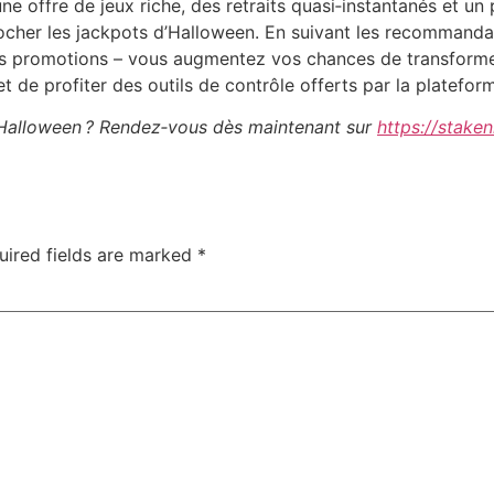
 offre de jeux riche, des retraits quasi‑instantanés et un p
ocher les jackpots d’Halloween. En suivant les recommandat
 des promotions – vous augmentez vos chances de transforme
 de profiter des outils de contrôle offerts par la platefor
d’Halloween ? Rendez‑vous dès maintenant sur
https://stakenl
uired fields are marked
*