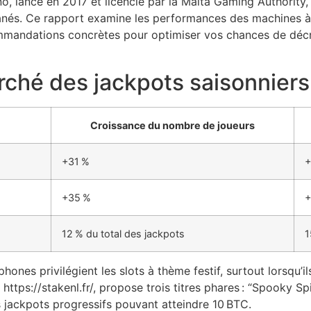
o, lancé en 2017 et licencié par la Malta Gaming Authority
ntanés. Ce rapport examine les performances des machines à 
mandations concrètes pour optimiser vos chances de décro
ché des jackpots saisonniers
Croissance du nombre de joueurs
+31 %
+
+35 %
+
12 % du total des jackpots
1
ones privilégient les slots à thème festif, surtout lorsqu’
ttps://stakenl.fr/, propose trois titres phares : “Spooky Sp
 jackpots progressifs pouvant atteindre 10 BTC.