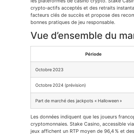
les plateformes de casino crypto. Stake Casin
crypto‑actifs acceptés et des retraits insta
facteurs clés de succès et propose des recom
bonnes pratiques de jeu responsable.
Vue d’ensemble du mar
Période
Octobre 2023
Octobre 2024 (prévision)
Part de marché des jackpots « Halloween »
Les données indiquent que les joueurs francoph
cryptomonnaies. Stake Casino, accessible via h
jeux affichent un RTP moyen de 96,4 % et des