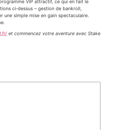
rogramme VIP attractif, ce qui en fait le
ions ci‑dessus – gestion de bankroll,
r une simple mise en gain spectaculaire.
me.
.fr/
et commencez votre aventure avec Stake