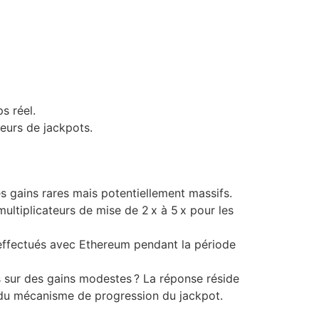
s réel.
eurs de jackpots.
des gains rares mais potentiellement massifs.
multiplicateurs de mise de 2 x à 5 x pour les
effectués avec Ethereum pendant la période
s sur des gains modestes ? La réponse réside
 du mécanisme de progression du jackpot.