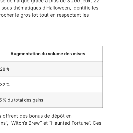
, se démarque grâce à plus de 3 200 jeux, 22
sous thématiques d’Halloween, identifie les
cher le gros lot tout en respectant les
Augmentation du volume des mises
28 %
32 %
5 % du total des gains
ils offrent des bonus de dépôt en
ins”, “Witch’s Brew” et “Haunted Fortune”. Ces