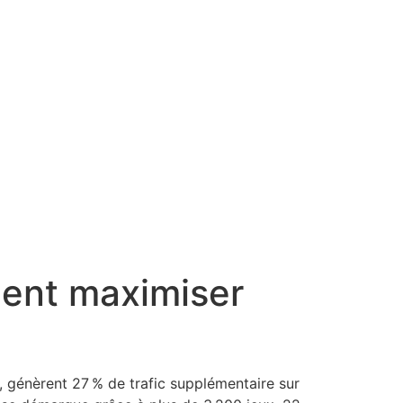
ment maximiser
génèrent 27 % de trafic supplémentaire sur