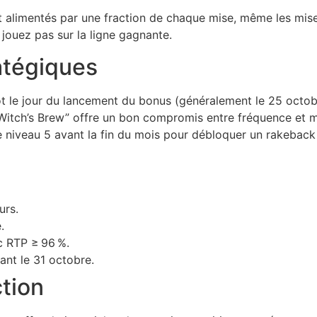
nt alimentés par une fraction de chaque mise, même les mise
jouez pas sur la ligne gagnante.
tégiques
t le jour du lancement du bonus (généralement le 25 octobr
Witch’s Brew” offre un bon compromis entre fréquence et m
e niveau 5 avant la fin du mois pour débloquer un rakeback 
urs.
.
c RTP ≥ 96 %.
ant le 31 octobre.
ction