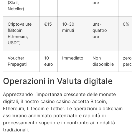
(Skrill,
ore
Neteller)
Criptovalute
€15
10-30
una-
0%
(Bitcoin,
minuti
quattro
Ethereum,
ore
USDT)
Voucher
10
Immediato
Non
zero
Prepagati
euro
disponibile
perc
Operazioni in Valuta digitale
Apprezzando l’importanza crescente delle monete
digitali, il nostro casino casino accetta Bitcoin,
Ethereum, Litecoin e Tether. Le operazioni blockchain
assicurano anonimato potenziato e rapidità di
processamento superiore in confronto ai modalità
tradizionali.