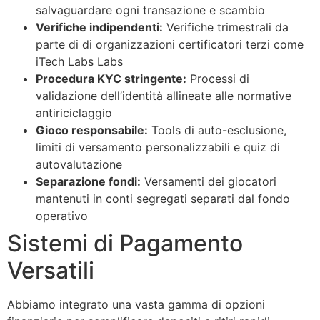
salvaguardare ogni transazione e scambio
Verifiche indipendenti:
Verifiche trimestrali da
parte di di organizzazioni certificatori terzi come
iTech Labs Labs
Procedura KYC stringente:
Processi di
validazione dell’identità allineate alle normative
antiriciclaggio
Gioco responsabile:
Tools di auto-esclusione,
limiti di versamento personalizzabili e quiz di
autovalutazione
Separazione fondi:
Versamenti dei giocatori
mantenuti in conti segregati separati dal fondo
operativo
Sistemi di Pagamento
Versatili
Abbiamo integrato una vasta gamma di opzioni