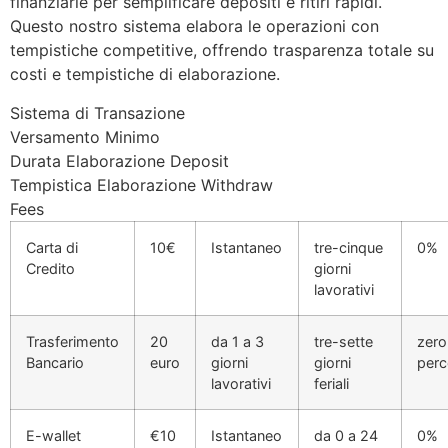
finanziarie per semplificare depositi e ritiri rapidi.
Questo nostro sistema elabora le operazioni con
tempistiche competitive, offrendo trasparenza totale su
costi e tempistiche di elaborazione.
Sistema di Transazione
Versamento Minimo
Durata Elaborazione Deposit
Tempistica Elaborazione Withdraw
Fees
Carta di
10€
Istantaneo
tre-cinque
0%
Credito
giorni
lavorativi
Trasferimento
20
da 1 a 3
tre-sette
zero
Bancario
euro
giorni
giorni
perc
lavorativi
feriali
E-wallet
€10
Istantaneo
da 0 a 24
0%