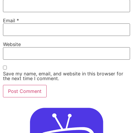
Email
*
Website
Save my name, email, and website in this browser for
the next time I comment.