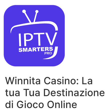
Winnita Casino: La
tua Tua Destinazione
di Gioco Online