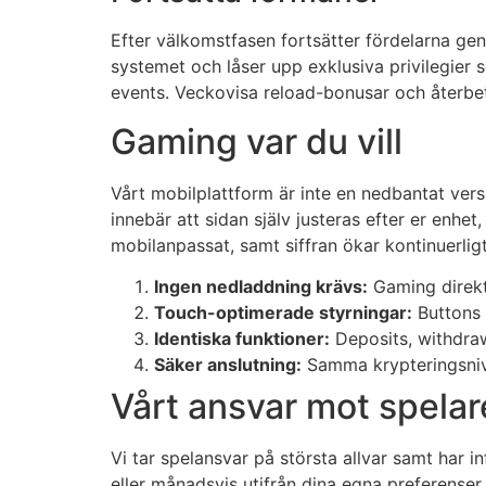
Efter välkomstfasen fortsätter fördelarna ge
systemet och låser upp exklusiva privilegier
events. Veckovisa reload-bonusar och återbeta
Gaming var du vill
Vårt mobilplattform är inte en nedbantat ver
innebär att sidan själv justeras efter er enhe
mobilanpassat, samt siffran ökar kontinuerligt
Ingen nedladdning krävs:
Gaming direkt
Touch-optimerade styrningar:
Buttons 
Identiska funktioner:
Deposits, withdra
Säker anslutning:
Samma krypteringsnivå
Vårt ansvar mot spelar
Vi tar spelansvar på största allvar samt har i
eller månadsvis utifrån dina egna preferenser