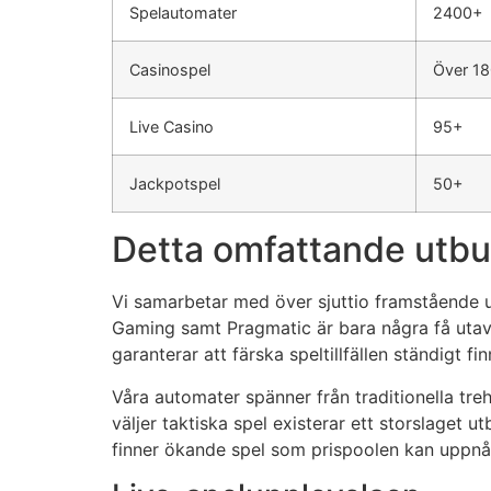
Spelautomater
2400+
Casinospel
Över 1
Live Casino
95+
Jackpotspel
50+
Detta omfattande utb
Vi samarbetar med över sjuttio framstående u
Gaming samt Pragmatic är bara några få utav 
garanterar att färska speltillfällen ständigt fi
Våra automater spänner från traditionella treh
väljer taktiska spel existerar ett storslaget 
finner ökande spel som prispoolen kan uppnå