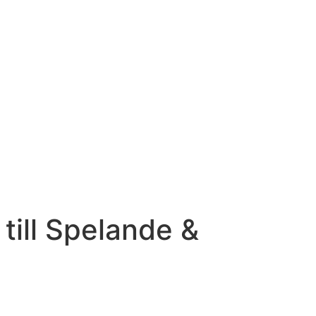
till Spelande &