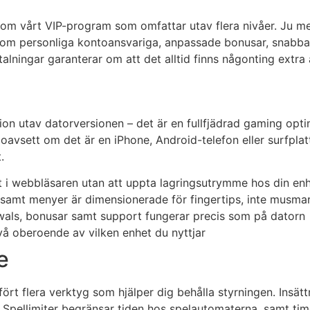
nom vårt VIP-program som omfattar utav flera nivåer. Ju m
 som personliga kontoansvariga, anpassade bonusar, snabbare
lningar garanterar om att det alltid finns någonting extra a
sion utav datorversionen – det är en fullfjädrad gaming op
t, oavsett om det är en iPhone, Android-telefon eller surfpla
.
 i webbläsaren utan att uppta lagringsutrymme hos din en
samt menyer är dimensionerade för fingertips, inte musma
wals, bonusar samt support fungerar precis som på datorn
 oberoende av vilken enhet du nyttjar
e
nfört flera verktyg som hjälper dig behålla styrningen. Insä
. Spellimiter begränsar tiden hos spelautomaterna, samt tim