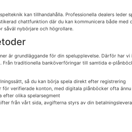
elteknik kan tillhandahålla. Professionella dealers leder spe
fistikerad chattfunktion där du kan kommunicera både med 
för såväl nybörjare och högrollare.
etoder
ner är grundläggande för din spelupplevelse. Därför har vi
 Från traditionella banköverföringar till samtida e-plånböc
ningssätt, så du kan börja spela direkt efter registrering
för verifierade konton, med digitala plånböcker ofta änn
 efter olika spelarsegment
ifter från vårt sida, avgifterna styrs av din betalningslever