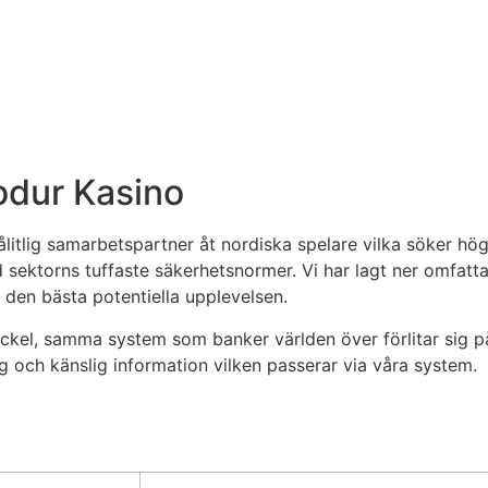
odur Kasino
ålitlig samarbetspartner åt nordiska spelare vilka söker hö
ektorns tuffaste säkerhetsnormer. Vi har lagt ner omfattan
la den bästa potentiella upplevelsen.
ckel, samma system som banker världen över förlitar sig på. 
och känslig information vilken passerar via våra system.