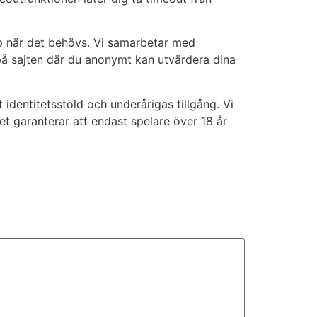
p när det behövs. Vi samarbetar med
 på sajten där du anonymt kan utvärdera dina
 identitetsstöld och underårigas tillgång. Vi
ket garanterar att endast spelare över 18 år