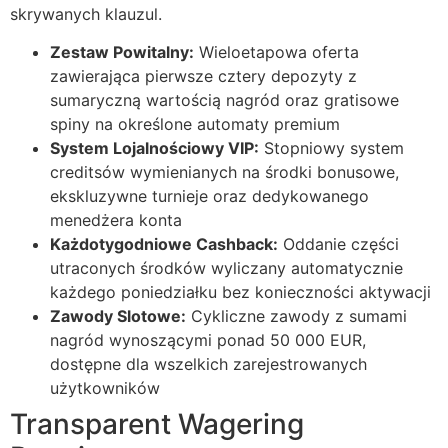
skrywanych klauzul.
Zestaw Powitalny:
Wieloetapowa oferta
zawierająca pierwsze cztery depozyty z
sumaryczną wartością nagród oraz gratisowe
spiny na określone automaty premium
System Lojalnościowy VIP:
Stopniowy system
creditsów wymienianych na środki bonusowe,
ekskluzywne turnieje oraz dedykowanego
menedżera konta
Każdotygodniowe Cashback:
Oddanie części
utraconych środków wyliczany automatycznie
każdego poniedziałku bez konieczności aktywacji
Zawody Slotowe:
Cykliczne zawody z sumami
nagród wynoszącymi ponad 50 000 EUR,
dostępne dla wszelkich zarejestrowanych
użytkowników
Transparent Wagering