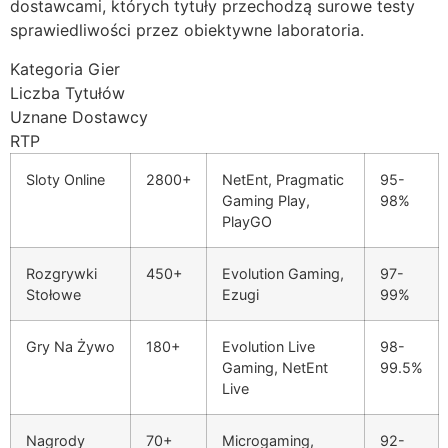
dostawcami, których tytuły przechodzą surowe testy
sprawiedliwości przez obiektywne laboratoria.
Kategoria Gier
Liczba Tytułów
Uznane Dostawcy
RTP
Sloty Online
2800+
NetEnt, Pragmatic
95-
Gaming Play,
98%
PlayGO
Rozgrywki
450+
Evolution Gaming,
97-
Stołowe
Ezugi
99%
Gry Na Żywo
180+
Evolution Live
98-
Gaming, NetEnt
99.5%
Live
Nagrody
70+
Microgaming,
92-