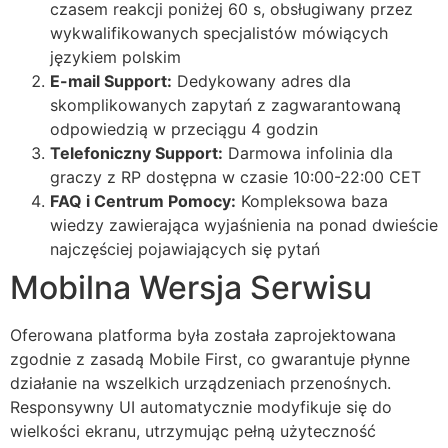
czasem reakcji poniżej 60 s, obsługiwany przez
wykwalifikowanych specjalistów mówiących
językiem polskim
E-mail Support:
Dedykowany adres dla
skomplikowanych zapytań z zagwarantowaną
odpowiedzią w przeciągu 4 godzin
Telefoniczny Support:
Darmowa infolinia dla
graczy z RP dostępna w czasie 10:00-22:00 CET
FAQ i Centrum Pomocy:
Kompleksowa baza
wiedzy zawierająca wyjaśnienia na ponad dwieście
najczęściej pojawiających się pytań
Mobilna Wersja Serwisu
Oferowana platforma była została zaprojektowana
zgodnie z zasadą Mobile First, co gwarantuje płynne
działanie na wszelkich urządzeniach przenośnych.
Responsywny UI automatycznie modyfikuje się do
wielkości ekranu, utrzymując pełną użyteczność