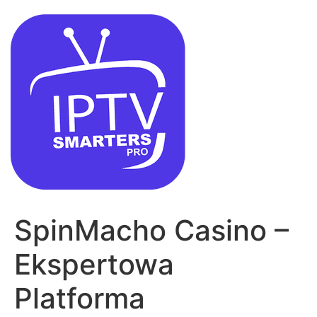
SpinMacho Casino –
Ekspertowa
Platforma