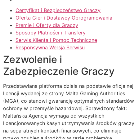
Certyfikat i Bezpieczeństwo Graczy
Oferta Gier i Dostawcy Oprogramowania
Premie i Oferty dla Graczy
Sposoby Płatności i Transfery
Serwis Klienta i Pomoc Techniczne
Responsywna Wersja Serwisu
Zezwolenie i
Zabezpieczenie Graczy
Przedstawiana platforma działa na podstawie oficjalnej
licencji wydanej ze strony Malta Gaming Authorities
(MGA), co stanowi gwarancję optymalnych standardów
ochrony w przemyśle hazardowej. Sprawdzony fakt:
Maltańska Agencja wymaga od wszystkich
licencjonowanych kasyn utrzymywania środków graczy
na separatnych kontach finansowych, co eliminuje
ryzyko zgubienia środków w razie problemów