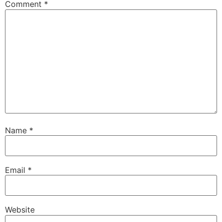
Comment
*
Name
*
Email
*
Website