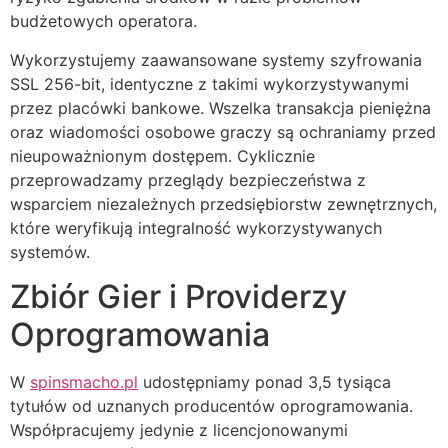
budżetowych operatora.
Wykorzystujemy zaawansowane systemy szyfrowania
SSL 256-bit, identyczne z takimi wykorzystywanymi
przez placówki bankowe. Wszelka transakcja pieniężna
oraz wiadomości osobowe graczy są ochraniamy przed
nieupoważnionym dostępem. Cyklicznie
przeprowadzamy przeglądy bezpieczeństwa z
wsparciem niezależnych przedsiębiorstw zewnętrznych,
które weryfikują integralność wykorzystywanych
systemów.
Zbiór Gier i Providerzy
Oprogramowania
W
spinsmacho.pl
udostępniamy ponad 3,5 tysiąca
tytułów od uznanych producentów oprogramowania.
Współpracujemy jedynie z licencjonowanymi