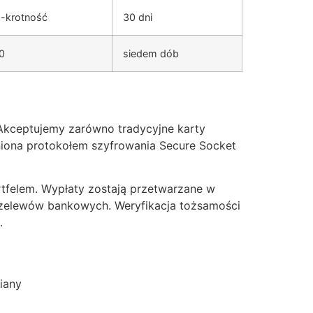
-krotność
30 dni
0
siedem dób
 Akceptujemy zarówno tradycyjne karty
roniona protokołem szyfrowania Secure Socket
rtfelem. Wypłaty zostają przetwarzane w
przelewów bankowych. Weryfikacja tożsamości
.
iany