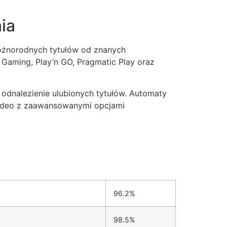
ia
óżnorodnych tytułów od znanych
Gaming, Play’n GO, Pragmatic Play oraz
e odnalezienie ulubionych tytułów. Automaty
video z zaawansowanymi opcjami
96.2%
98.5%