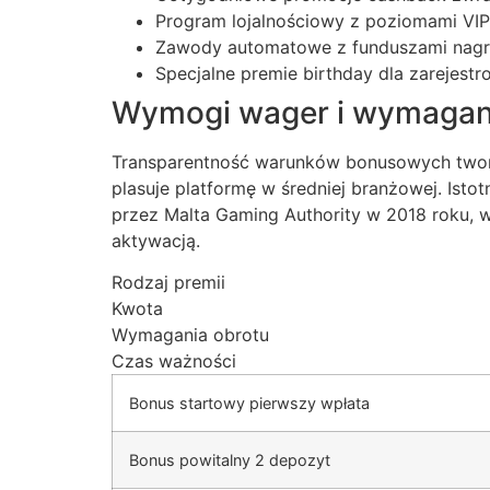
Program lojalnościowy z poziomami VIP
Zawody automatowe z funduszami nagr
Specjalne premie birthday dla zarejest
Wymogi wager i wymaga
Transparentność warunków bonusowych tworzy
plasuje platformę w średniej branżowej. Is
przez Malta Gaming Authority w 2018 roku,
aktywacją.
Rodzaj premii
Kwota
Wymagania obrotu
Czas ważności
Bonus startowy pierwszy wpłata
Bonus powitalny 2 depozyt