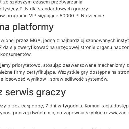
lut ze szybszym czasem przetwarzania
ć tysięcy PLN dla standardowych graczy
ów programu VIP sięgające 50000 PLN dziennie
na platformy
tawionej przez MGA, jedną z najbardziej szanowanych insty
 da się zweryfikować na urzędowej stronie organu nadzorcz
i konsumentów.
jemy priorytetowo, stosując zaawansowane mechanizmy za
eżne firmy certyfikujące. Wszystkie gry dostępne na stro
je losowość wyników i sprawiedliwość systemów.
 serwis graczy
czy przez całą dobę, 7 dni w tygodniu. Komunikacja dostępn
 wynosi poniżej dwóch min, co zapewnia szybkie rozwiąza