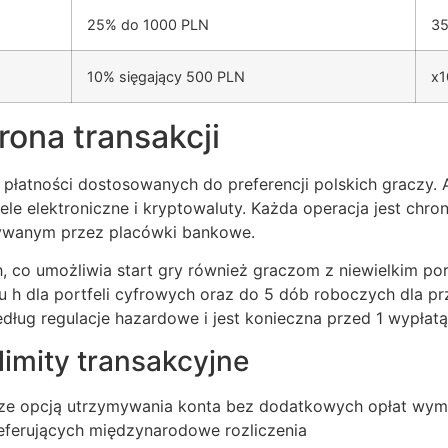
25% do 1000 PLN
35
10% sięgający 500 PLN
x1
rona transakcji
 płatności dostosowanych do preferencji polskich graczy.
fele elektroniczne i kryptowaluty. Każda operacja jest ch
ywanym przez placówki bankowe.
 co umożliwia start gry również graczom z niewielkim po
iu h dla portfeli cyfrowych oraz do 5 dób roboczych dla 
ug regulacje hazardowe i jest konieczna przed 1 wypłatą
limity transakcyjne
na ze opcją utrzymywania konta bez dodatkowych opłat wym
eferujących międzynarodowe rozliczenia