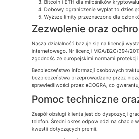
Bitcoin i ETH dla miłośników kryptowa
Dobowy ograniczenie wyplat to dziesię
Wyższe limity przeznaczone dla członk
Zezwolenie oraz ochro
Nasza działalność bazuje się na licencji wys
internetowego. Nr licencji MGA/B2C/394/2017
zgodność ze europejskimi normami protekcj
Bezpieczeństwo informacji osobowych traktu
bezpieczeństwa przeprowadzane przez niezal
sprawiedliwości przez eCOGRA, co gwarantu
Pomoc techniczne oraz
Zespół obsługi klienta jest do dyspozycji gra
telefon. Średni okres odpowiedzi na chacie
kwestii dotyczących premii.