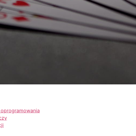
w oprogramowania
czy
ji