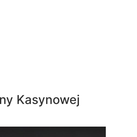
yny Kasynowej