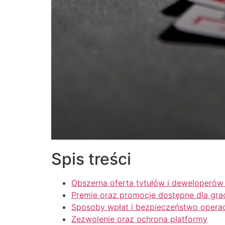
Spis treści
Obszerna oferta tytułów i deweloperó
Premie oraz promocje dostępne dla gra
Sposoby wpłat i bezpieczeństwo operac
Zezwolenie oraz ochrona platformy