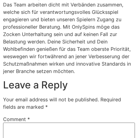
Das Team arbeiten dicht mit Verbänden zusammen,
welche sich für verantwortungsvolles Glücksspiel
engagieren und bieten unseren Spielern Zugang zu
professioneller Beratung. Mit OnlySpins möge das
Zocken Unterhaltung sein und auf keinen Fall zur
Belastung werden. Deine Sicherheit und Dein
Wohlbefinden genießen für das Team oberste Priorität,
weswegen wir fortwährend an jener Verbesserung der
Schutzmaßnahmen wirken und innovative Standards in
jener Branche setzen möchten.
Leave a Reply
Your email address will not be published.
Required
fields are marked
*
Comment
*