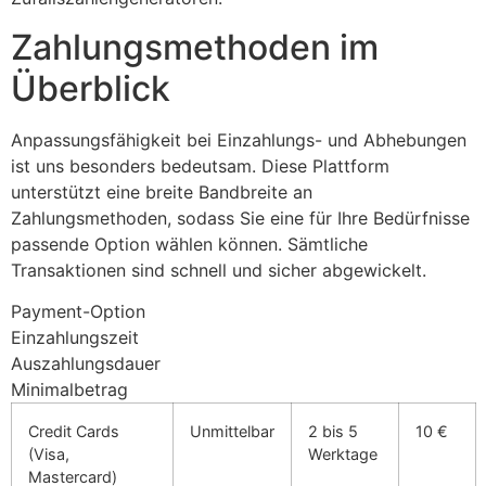
Zahlungsmethoden im
Überblick
Anpassungsfähigkeit bei Einzahlungs- und Abhebungen
ist uns besonders bedeutsam. Diese Plattform
unterstützt eine breite Bandbreite an
Zahlungsmethoden, sodass Sie eine für Ihre Bedürfnisse
passende Option wählen können. Sämtliche
Transaktionen sind schnell und sicher abgewickelt.
Payment-Option
Einzahlungszeit
Auszahlungsdauer
Minimalbetrag
Credit Cards
Unmittelbar
2 bis 5
10 €
(Visa,
Werktage
Mastercard)