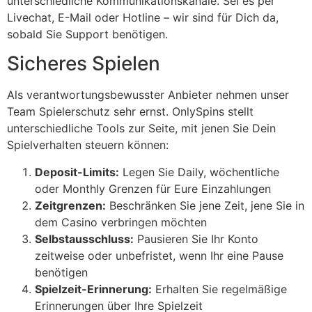
unterschiedliche Kommunikationskanäle. Sei es per
Livechat, E-Mail oder Hotline – wir sind für Dich da,
sobald Sie Support benötigen.
Sicheres Spielen
Als verantwortungsbewusster Anbieter nehmen unser
Team Spielerschutz sehr ernst. OnlySpins stellt
unterschiedliche Tools zur Seite, mit jenen Sie Dein
Spielverhalten steuern können:
Deposit-Limits:
Legen Sie Daily, wöchentliche
oder Monthly Grenzen für Eure Einzahlungen
Zeitgrenzen:
Beschränken Sie jene Zeit, jene Sie in
dem Casino verbringen möchten
Selbstausschluss:
Pausieren Sie Ihr Konto
zeitweise oder unbefristet, wenn Ihr eine Pause
benötigen
Spielzeit-Erinnerung:
Erhalten Sie regelmäßige
Erinnerungen über Ihre Spielzeit