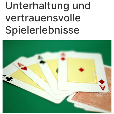
Unterhaltung und
vertrauensvolle
Spielerlebnisse