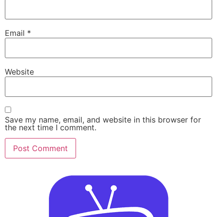
Email
*
Website
Save my name, email, and website in this browser for
the next time I comment.