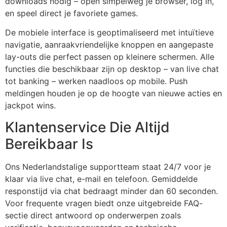
downloads nodig – open simpelweg je browser, log in,
en speel direct je favoriete games.
De mobiele interface is geoptimaliseerd met intuïtieve
navigatie, aanraakvriendelijke knoppen en aangepaste
lay-outs die perfect passen op kleinere schermen. Alle
functies die beschikbaar zijn op desktop – van live chat
tot banking – werken naadloos op mobile. Push
meldingen houden je op de hoogte van nieuwe acties en
jackpot wins.
Klantenservice Die Altijd
Bereikbaar Is
Ons Nederlandstalige supportteam staat 24/7 voor je
klaar via live chat, e-mail en telefoon. Gemiddelde
responstijd via chat bedraagt minder dan 60 seconden.
Voor frequente vragen biedt onze uitgebreide FAQ-
sectie direct antwoord op onderwerpen zoals