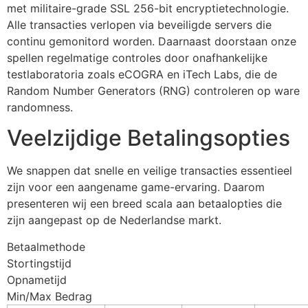
met militaire-grade SSL 256-bit encryptietechnologie.
Alle transacties verlopen via beveiligde servers die
continu gemonitord worden. Daarnaast doorstaan onze
spellen regelmatige controles door onafhankelijke
testlaboratoria zoals eCOGRA en iTech Labs, die de
Random Number Generators (RNG) controleren op ware
randomness.
Veelzijdige Betalingsopties
We snappen dat snelle en veilige transacties essentieel
zijn voor een aangename game-ervaring. Daarom
presenteren wij een breed scala aan betaalopties die
zijn aangepast op de Nederlandse markt.
Betaalmethode
Stortingstijd
Opnametijd
Min/Max Bedrag