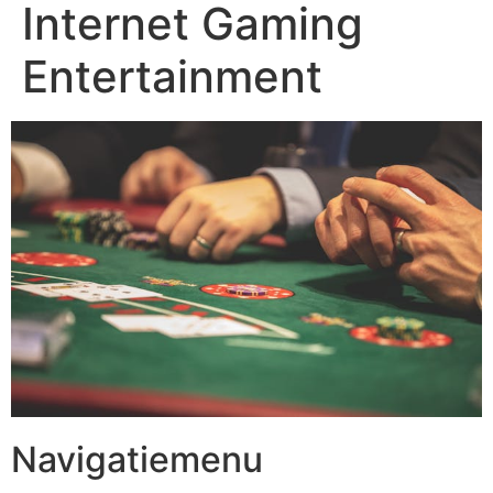
Internet Gaming
Entertainment
Navigatiemenu