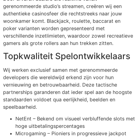
gerenommeerde studio’s streamen, creëren wij een
authentieke casinosfeer die rechtstreeks naar jouw
woonkamer komt. Blackjack, roulette, baccarat en
poker varianten worden gepresenteerd met
verschillende inzetlimieten, waardoor zowel recreatieve
gamers als grote rollers aan hun trekken zitten.
Topkwaliteit Spelontwikkelaars
Wij werken exclusief samen met gerenommeerde
developers die wereldwijd erkend zijn voor hun
vernieuwing en betrouwbaarheid. Deze tactische
partnerships garanderen dat ieder spel aan de hoogste
standaarden voldoet qua eerlijkheid, beelden en
speelbaarheid.
NetEnt – Bekend om visueel verbluffende slots met
hoge uitbetalingspercentages
Microgaming – Pioniers in progressieve jackpot