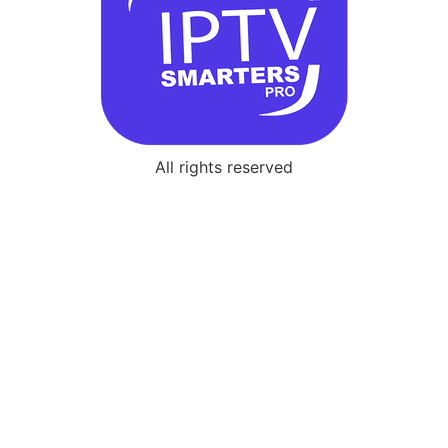
All rights reserved