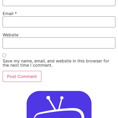
Email
*
Website
Save my name, email, and website in this browser for
the next time I comment.