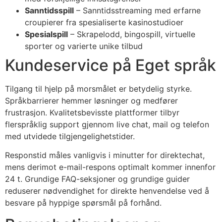
Sanntidsspill
– Sanntidsstreaming med erfarne
croupierer fra spesialiserte kasinostudioer
Spesialspill
– Skrapelodd, bingospill, virtuelle
sporter og varierte unike tilbud
Kundeservice på Eget språk
Tilgang til hjelp på morsmålet er betydelig styrke.
Språkbarrierer hemmer løsninger og medfører
frustrasjon. Kvalitetsbevisste plattformer tilbyr
flerspråklig support gjennom live chat, mail og telefon
med utvidede tilgjengelighetstider.
Responstid måles vanligvis i minutter for direktechat,
mens derimot e-mail-respons optimalt kommer innenfor
24 t. Grundige FAQ-seksjoner og grundige guider
reduserer nødvendighet for direkte henvendelse ved å
besvare på hyppige spørsmål på forhånd.