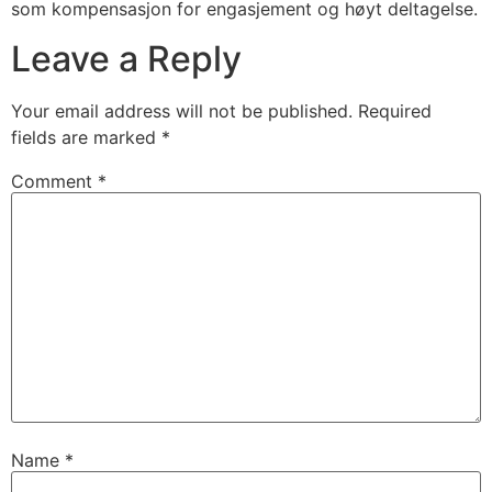
som kompensasjon for engasjement og høyt deltagelse.
Leave a Reply
Your email address will not be published.
Required
fields are marked
*
Comment
*
Name
*