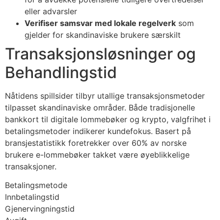
eller advarsler
Verifiser samsvar med lokale regelverk
som
gjelder for skandinaviske brukere særskilt
Transaksjonsløsninger og
Behandlingstid
Nåtidens spillsider tilbyr utallige transaksjonsmetoder
tilpasset skandinaviske områder. Både tradisjonelle
bankkort til digitale lommebøker og krypto, valgfrihet i
betalingsmetoder indikerer kundefokus. Basert på
bransjestatistikk foretrekker over 60% av norske
brukere e-lommebøker takket være øyeblikkelige
transaksjoner.
Betalingsmetode
Innbetalingstid
Gjenervingningstid