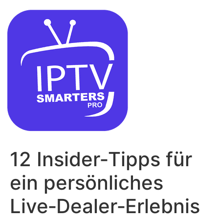
12 Insider‑Tipps für
ein persönliches
Live‑Dealer‑Erlebnis