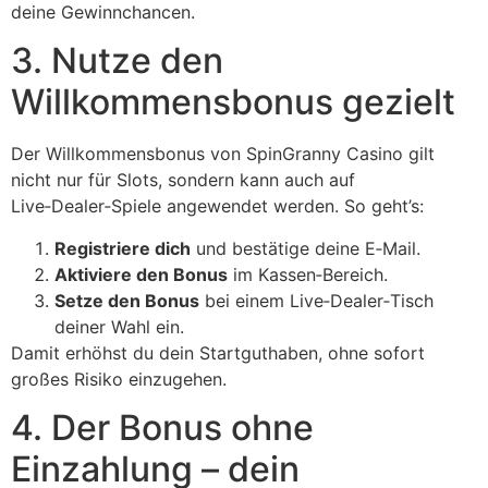
deine Gewinnchancen.
3. Nutze den
Willkommensbonus gezielt
Der Willkommensbonus von SpinGranny Casino gilt
nicht nur für Slots, sondern kann auch auf
Live‑Dealer‑Spiele angewendet werden. So geht’s:
Registriere dich
und bestätige deine E‑Mail.
Aktiviere den Bonus
im Kassen‑Bereich.
Setze den Bonus
bei einem Live‑Dealer‑Tisch
deiner Wahl ein.
Damit erhöhst du dein Startguthaben, ohne sofort
großes Risiko einzugehen.
4. Der Bonus ohne
Einzahlung – dein