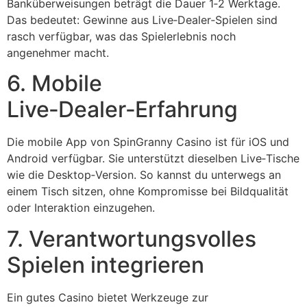
Banküberweisungen beträgt die Dauer 1‑2 Werktage.
Das bedeutet: Gewinne aus Live‑Dealer‑Spielen sind
rasch verfügbar, was das Spielerlebnis noch
angenehmer macht.
6. Mobile
Live‑Dealer‑Erfahrung
Die mobile App von SpinGranny Casino ist für iOS und
Android verfügbar. Sie unterstützt dieselben Live‑Tische
wie die Desktop‑Version. So kannst du unterwegs an
einem Tisch sitzen, ohne Kompromisse bei Bildqualität
oder Interaktion einzugehen.
7. Verantwortungsvolles
Spielen integrieren
Ein gutes Casino bietet Werkzeuge zur