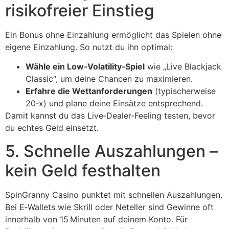
risikofreier Einstieg
Ein Bonus ohne Einzahlung ermöglicht das Spielen ohne
eigene Einzahlung. So nutzt du ihn optimal:
Wähle ein Low‑Volatility‑Spiel
wie „Live Blackjack
Classic“, um deine Chancen zu maximieren.
Erfahre die Wettanforderungen
(typischerweise
20‑x) und plane deine Einsätze entsprechend.
Damit kannst du das Live‑Dealer‑Feeling testen, bevor
du echtes Geld einsetzt.
5. Schnelle Auszahlungen –
kein Geld festhalten
SpinGranny Casino punktet mit schnellen Auszahlungen.
Bei E‑Wallets wie Skrill oder Neteller sind Gewinne oft
innerhalb von 15 Minuten auf deinem Konto. Für