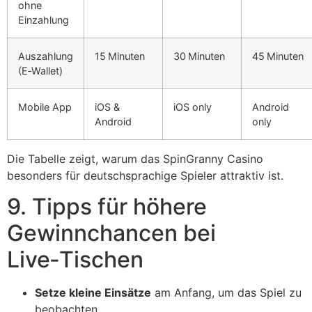
ohne
Einzahlung
Auszahlung
15 Minuten
30 Minuten
45 Minuten
(E‑Wallet)
Mobile App
iOS &
iOS only
Android
Android
only
Die Tabelle zeigt, warum das SpinGranny Casino
besonders für deutschsprachige Spieler attraktiv ist.
9. Tipps für höhere
Gewinnchancen bei
Live‑Tischen
Setze kleine Einsätze
am Anfang, um das Spiel zu
beobachten.