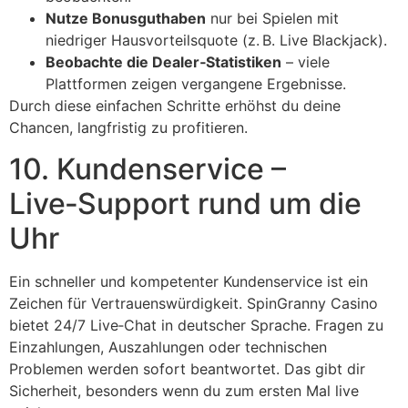
Nutze Bonusguthaben
nur bei Spielen mit
niedriger Hausvorteilsquote (z. B. Live Blackjack).
Beobachte die Dealer‑Statistiken
– viele
Plattformen zeigen vergangene Ergebnisse.
Durch diese einfachen Schritte erhöhst du deine
Chancen, langfristig zu profitieren.
10. Kundenservice –
Live‑Support rund um die
Uhr
Ein schneller und kompetenter Kundenservice ist ein
Zeichen für Vertrauenswürdigkeit. SpinGranny Casino
bietet 24/7 Live‑Chat in deutscher Sprache. Fragen zu
Einzahlungen, Auszahlungen oder technischen
Problemen werden sofort beantwortet. Das gibt dir
Sicherheit, besonders wenn du zum ersten Mal live