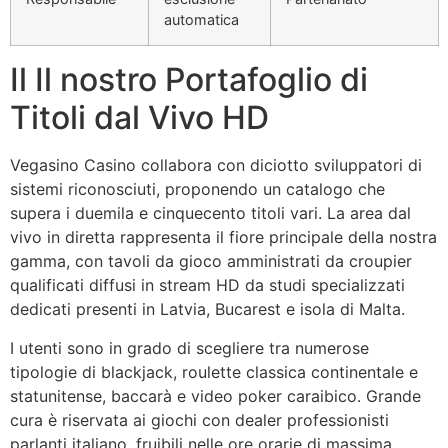
automatica
Il Il nostro Portafoglio di
Titoli dal Vivo HD
Vegasino Casino collabora con diciotto sviluppatori di
sistemi riconosciuti, proponendo un catalogo che
supera i duemila e cinquecento titoli vari. La area dal
vivo in diretta rappresenta il fiore principale della nostra
gamma, con tavoli da gioco amministrati da croupier
qualificati diffusi in stream HD da studi specializzati
dedicati presenti in Latvia, Bucarest e isola di Malta.
I utenti sono in grado di scegliere tra numerose
tipologie di blackjack, roulette classica continentale e
statunitense, baccarà e video poker caraibico. Grande
cura è riservata ai giochi con dealer professionisti
parlanti italiano, fruibili nelle ore orarie di massima