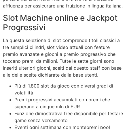
affluenza per assicurare una fruizione in lingua italiana.
Slot Machine online e Jackpot
Progressivi
La questa selezione di slot comprende titoli classici a
tre semplici cilindri, slot video attuali con feature
premio avanzate e giochi a premio progressivo che
toccano premi da milioni. Tutte le sette giorni sono
inseriti ulteriori giochi, scelti dal questo staff con base
alle delle scelte dichiarate dalla base utenti.
Più di 1.800 slot da gioco con diversi gradi di
volatilità
Premi progressivi accumulati con premi che
superano a cinque mln di EUR
Funzione dimostrativa free disponibile per testare i
game senza versamento
Eventi ogni settimana con montepremi pool