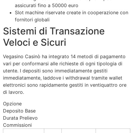
assicurati fino a 50000 euro
Slot machine riservate create in cooperazione con
fornitori globali
Sistemi di Transazione
Veloci e Sicuri
Vegasino Casinò ha integrato 14 metodi di pagamento
vari per conformarsi alle richieste di ogni tipologia di
utente. I depositi sono immediatamente gestiti
immediatamente, laddove i withdrawal tramite wallet
elettronici sono rapidamente gestiti in ventiquattro ore
di lavoro.
Opzione
Deposito Base
Durata Prelievo
Commissioni