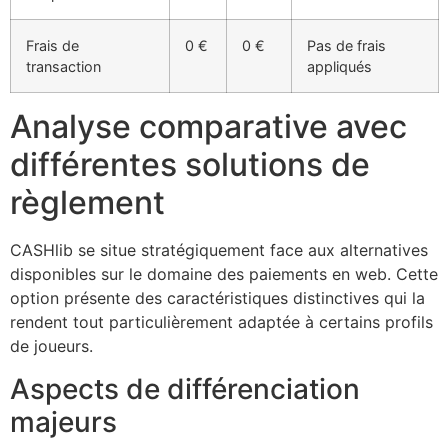
Frais de
0 €
0 €
Pas de frais
transaction
appliqués
Analyse comparative avec
différentes solutions de
règlement
CASHlib se situe stratégiquement face aux alternatives
disponibles sur le domaine des paiements en web. Cette
option présente des caractéristiques distinctives qui la
rendent tout particulièrement adaptée à certains profils
de joueurs.
Aspects de différenciation
majeurs