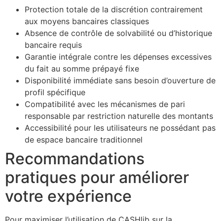
Protection totale de la discrétion contrairement
aux moyens bancaires classiques
Absence de contrôle de solvabilité ou d’historique
bancaire requis
Garantie intégrale contre les dépenses excessives
du fait au somme prépayé fixe
Disponibilité immédiate sans besoin d’ouverture de
profil spécifique
Compatibilité avec les mécanismes de pari
responsable par restriction naturelle des montants
Accessibilité pour les utilisateurs ne possédant pas
de espace bancaire traditionnel
Recommandations
pratiques pour améliorer
votre expérience
Pour maximiser l’utilisation de CASHlib sur la