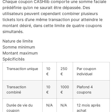
Chaque coupon CASHlib comporte une somme faciale
prédéfinie qu’on ne saurait être dépassée. Des
utilisateurs peuvent cependant combiner plusieurs
tickets lors d’une même transaction pour atteindre le
montant désiré, dans cette limite de quatre coupons
simultanés.
Nature de limite
Somme minimum
Montant maximum
Spécificités
Transaction unique
10
250
Par coupon
€
€
individuel
Transaction
10
1000
Plafond 4
combiné
€
€
coupons
Durée de vie du
N/A
N/A
12 mois après
coupon
achat