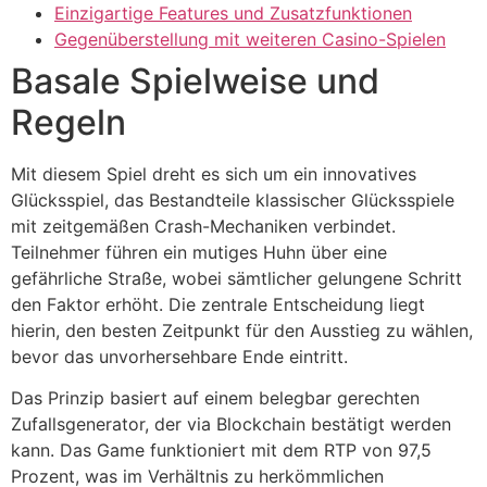
Einzigartige Features und Zusatzfunktionen
Gegenüberstellung mit weiteren Casino-Spielen
Basale Spielweise und
Regeln
Mit diesem Spiel dreht es sich um ein innovatives
Glücksspiel, das Bestandteile klassischer Glücksspiele
mit zeitgemäßen Crash-Mechaniken verbindet.
Teilnehmer führen ein mutiges Huhn über eine
gefährliche Straße, wobei sämtlicher gelungene Schritt
den Faktor erhöht. Die zentrale Entscheidung liegt
hierin, den besten Zeitpunkt für den Ausstieg zu wählen,
bevor das unvorhersehbare Ende eintritt.
Das Prinzip basiert auf einem belegbar gerechten
Zufallsgenerator, der via Blockchain bestätigt werden
kann. Das Game funktioniert mit dem RTP von 97,5
Prozent, was im Verhältnis zu herkömmlichen