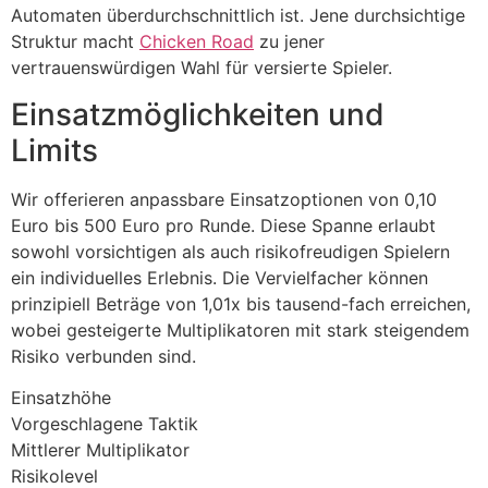
Automaten überdurchschnittlich ist. Jene durchsichtige
Struktur macht
Chicken Road
zu jener
vertrauenswürdigen Wahl für versierte Spieler.
Einsatzmöglichkeiten und
Limits
Wir offerieren anpassbare Einsatzoptionen von 0,10
Euro bis 500 Euro pro Runde. Diese Spanne erlaubt
sowohl vorsichtigen als auch risikofreudigen Spielern
ein individuelles Erlebnis. Die Vervielfacher können
prinzipiell Beträge von 1,01x bis tausend-fach erreichen,
wobei gesteigerte Multiplikatoren mit stark steigendem
Risiko verbunden sind.
Einsatzhöhe
Vorgeschlagene Taktik
Mittlerer Multiplikator
Risikolevel