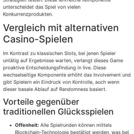
unterscheidet das Spiel von vielen
Konkurrenzprodukten.
Vergleich mit alternativen
Casino-Spielen
Im Kontrast zu klassischen Slots, bei jenen Spieler
untätig auf Ergebnisse warten, verlangt dieses Game
proaktive Entscheidungsfindung in live. Diese
wechselseitige Komponente erhöht das Involvement und
gibt Spielern ein Eindruck von Kontrolle, auch wenn
dieser basale Ablauf auf Randomness basiert.
Vorteile gegenüber
traditionellen Glücksspielen
Offenheit:
Alle Spielrunden können mittels
Blockchain-Technologie bestätigt werden, was bei