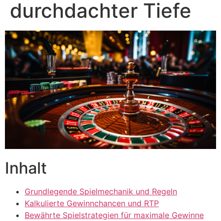
durchdachter Tiefe
Inhalt
Grundlegende Spielmechanik und Regeln
Kalkulierte Gewinnchancen und RTP
Bewährte Spielstrategien für maximale Gewinne