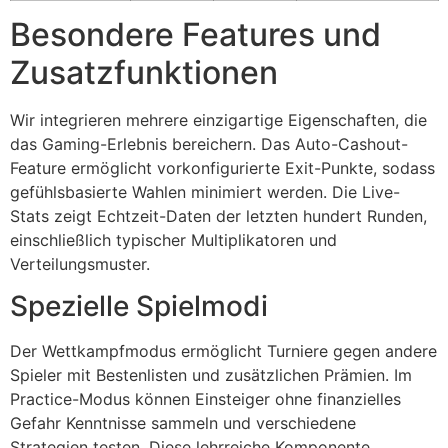
Besondere Features und
Zusatzfunktionen
Wir integrieren mehrere einzigartige Eigenschaften, die
das Gaming-Erlebnis bereichern. Das Auto-Cashout-
Feature ermöglicht vorkonfigurierte Exit-Punkte, sodass
gefühlsbasierte Wahlen minimiert werden. Die Live-
Stats zeigt Echtzeit-Daten der letzten hundert Runden,
einschließlich typischer Multiplikatoren und
Verteilungsmuster.
Spezielle Spielmodi
Der Wettkampfmodus ermöglicht Turniere gegen andere
Spieler mit Bestenlisten und zusätzlichen Prämien. Im
Practice-Modus können Einsteiger ohne finanzielles
Gefahr Kenntnisse sammeln und verschiedene
Strategien testen. Diese lehrreiche Komponente