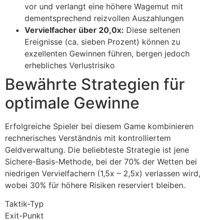
vor und verlangt eine höhere Wagemut mit
dementsprechend reizvollen Auszahlungen
Vervielfacher über 20,0x:
Diese seltenen
Ereignisse (ca. sieben Prozent) können zu
exzellenten Gewinnen führen, bergen jedoch
erhebliches Verlustrisiko
Bewährte Strategien für
optimale Gewinne
Erfolgreiche Spieler bei diesem Game kombinieren
rechnerisches Verständnis mit kontrolliertem
Geldverwaltung. Die beliebteste Strategie ist jene
Sichere-Basis-Methode, bei der 70% der Wetten bei
niedrigen Vervielfachern (1,5x – 2,5x) verlassen wird,
wobei 30% für höhere Risiken reserviert bleiben.
Taktik-Typ
Exit-Punkt