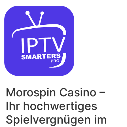
Morospin Casino –
Ihr hochwertiges
Spielvergnügen im