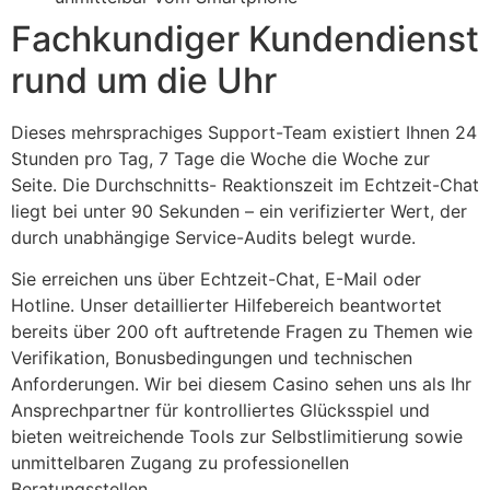
Fachkundiger Kundendienst
rund um die Uhr
Dieses mehrsprachiges Support-Team existiert Ihnen 24
Stunden pro Tag, 7 Tage die Woche die Woche zur
Seite. Die Durchschnitts- Reaktionszeit im Echtzeit-Chat
liegt bei unter 90 Sekunden – ein verifizierter Wert, der
durch unabhängige Service-Audits belegt wurde.
Sie erreichen uns über Echtzeit-Chat, E-Mail oder
Hotline. Unser detaillierter Hilfebereich beantwortet
bereits über 200 oft auftretende Fragen zu Themen wie
Verifikation, Bonusbedingungen und technischen
Anforderungen. Wir bei diesem Casino sehen uns als Ihr
Ansprechpartner für kontrolliertes Glücksspiel und
bieten weitreichende Tools zur Selbstlimitierung sowie
unmittelbaren Zugang zu professionellen
Beratungsstellen.