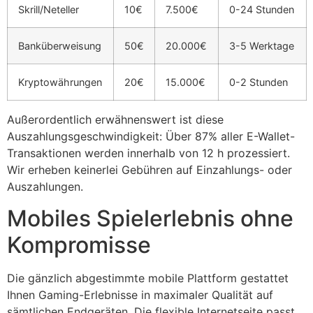
Skrill/Neteller
10€
7.500€
0-24 Stunden
Banküberweisung
50€
20.000€
3-5 Werktage
Kryptowährungen
20€
15.000€
0-2 Stunden
Außerordentlich erwähnenswert ist diese
Auszahlungsgeschwindigkeit: Über 87% aller E-Wallet-
Transaktionen werden innerhalb von 12 h prozessiert.
Wir erheben keinerlei Gebühren auf Einzahlungs- oder
Auszahlungen.
Mobiles Spielerlebnis ohne
Kompromisse
Die gänzlich abgestimmte mobile Plattform gestattet
Ihnen Gaming-Erlebnisse in maximaler Qualität auf
sämtlichen Endgeräten. Die flexible Internetseite passt