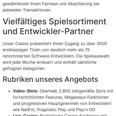
gewährleistet Ihnen Fairness und Absicherung bei
jedweden Transaktionen.
Vielfältiges Spielsortiment
und Entwickler-Partner
Unser Casino präsentiert Ihnen Zugang zu über 3500
erstklassigen Titeln von deutlich mehr als 75
renommierten Software-Entwicklern. Die Spielauswahl
wird jede Woche erneuert und enthält sämtliche
gefragten Kategorien.
Rubriken unseres Angebots
Video-Slots:
Oberhalb 2.800 zeitgemäße Slots mit
fortschrittlichen Features, Megaways-Funktionen
und progressiven Hauptgewinnen von Entwicklern
wie NetEnt, Pragmatic Play und Play’n GO
Live-Casino:
Realistische Casino-Erlebnisse mit