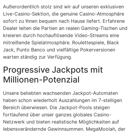
Außerordentlich stolz sind wir auf unseren exklusiven
Live-Casino-Sektion, die genuine Casino-Atmosphäre
sofort zu Ihnen bequem nach Hause liefert. Erfahrene
Dealer leiten die Partien an realen Gaming-Tischen und
kreieren durch hochauflösende Video-Streams eine
mitreißende Spielatmosphäre. Roulettespiele, Black
Jack, Punto Banco und vielfältige Pokerversionen
warten ständig zur Verfügung.
Progressive Jackpots mit
Millionen-Potenzial
Unsere beliebten wachsenden Jackpot-Automaten
haben schon wiederholt Auszahlungen im 7-stelligen
Bereich überwiesen. Die Jackpot-Pools steigen
fortlaufend über unser ganzes globales Casino-
Netzwerk und bieten realistische Möglichkeiten auf
lebensverändernde Gewinnsummen. MegaMoolah, der