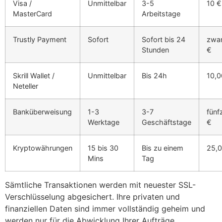
Visa /
Unmittelbar
3-5
10 €
MasterCard
Arbeitstage
Trustly Payment
Sofort
Sofort bis 24
zwa
Stunden
€
Skrill Wallet /
Unmittelbar
Bis 24h
10,0
Neteller
Banküberweisung
1-3
3-7
fünf
Werktage
Geschäftstage
€
Kryptowährungen
15 bis 30
Bis zu einem
25,0
Mins
Tag
Sämtliche Transaktionen werden mit neuester SSL-
Verschlüsselung abgesichert. Ihre privaten und
finanziellen Daten sind immer vollständig geheim und
werden nur für die Abwicklung Ihrer Aufträge