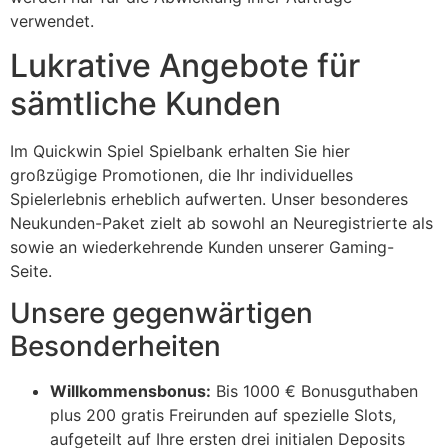
verwendet.
Lukrative Angebote für
sämtliche Kunden
Im Quickwin Spiel Spielbank erhalten Sie hier
großzügige Promotionen, die Ihr individuelles
Spielerlebnis erheblich aufwerten. Unser besonderes
Neukunden-Paket zielt ab sowohl an Neuregistrierte als
sowie an wiederkehrende Kunden unserer Gaming-
Seite.
Unsere gegenwärtigen
Besonderheiten
Willkommensbonus:
Bis 1000 € Bonusguthaben
plus 200 gratis Freirunden auf spezielle Slots,
aufgeteilt auf Ihre ersten drei initialen Deposits