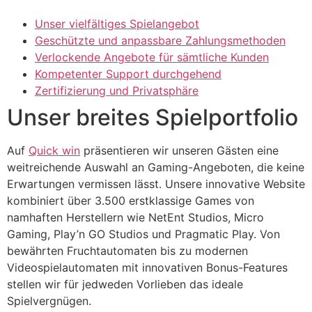
Unser vielfältiges Spielangebot
Geschützte und anpassbare Zahlungsmethoden
Verlockende Angebote für sämtliche Kunden
Kompetenter Support durchgehend
Zertifizierung und Privatsphäre
Unser breites Spielportfolio
Auf
Quick win
präsentieren wir unseren Gästen eine
weitreichende Auswahl an Gaming-Angeboten, die keine
Erwartungen vermissen lässt. Unsere innovative Website
kombiniert über 3.500 erstklassige Games von
namhaften Herstellern wie NetEnt Studios, Micro
Gaming, Play’n GO Studios und Pragmatic Play. Von
bewährten Fruchtautomaten bis zu modernen
Videospielautomaten mit innovativen Bonus-Features
stellen wir für jedweden Vorlieben das ideale
Spielvergnügen.