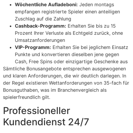
Wöchentliche Aufladeboni:
Jeden montags
empfangen registrierte Spieler einen anteiligen
Zuschlag auf die Zahlung
Cashback-Programm:
Erhalten Sie bis zu 15
Prozent Ihrer Verluste als Echtgeld zurück, ohne
Umsatzanforderungen
VIP-Programm:
Erhalten Sie bei jeglichem Einsatz
Punkte und konvertieren dieselben jene gegen
Cash, Free Spins oder einzigartige Geschenke aus
Sämtliche Bonusangebote entsprechen ausgewogenen
und klaren Anforderungen, die wir deutlich darlegen. In
der Regel existieren Wettanforderungen von 35-fach für
Bonusguthaben, was im Branchenvergleich als
spielerfreundlich gilt.
Professioneller
Kundendienst 24/7