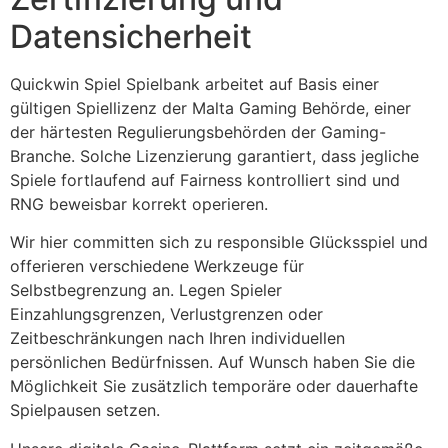
Datensicherheit
Quickwin Spiel Spielbank arbeitet auf Basis einer
gültigen Spiellizenz der Malta Gaming Behörde, einer
der härtesten Regulierungsbehörden der Gaming-
Branche. Solche Lizenzierung garantiert, dass jegliche
Spiele fortlaufend auf Fairness kontrolliert sind und
RNG beweisbar korrekt operieren.
Wir hier committen sich zu responsible Glücksspiel und
offerieren verschiedene Werkzeuge für
Selbstbegrenzung an. Legen Spieler
Einzahlungsgrenzen, Verlustgrenzen oder
Zeitbeschränkungen nach Ihren individuellen
persönlichen Bedürfnissen. Auf Wunsch haben Sie die
Möglichkeit Sie zusätzlich temporäre oder dauerhafte
Spielpausen setzen.