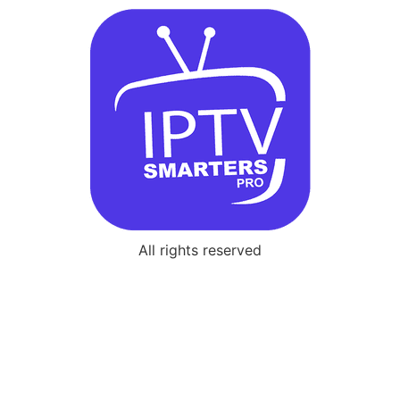
All rights reserved