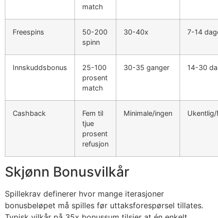
match
Freespins
50-200
30-40x
7-14 dag
spinn
Innskuddsbonus
25-100
30-35 ganger
14-30 da
prosent
match
Cashback
Fem til
Minimale/ingen
Ukentlig
tjue
prosent
refusjon
Skjønn Bonusvilkår
Spillekrav definerer hvor mange iterasjoner
bonusbeløpet må spilles før uttaksforespørsel tillates.
Typisk vilkår på 35x bonussum tilsier at én enkelt