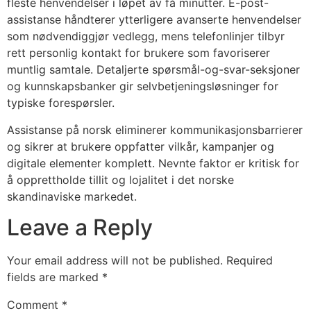
fleste henvendelser i løpet av få minutter. E-post-
assistanse håndterer ytterligere avanserte henvendelser
som nødvendiggjør vedlegg, mens telefonlinjer tilbyr
rett personlig kontakt for brukere som favoriserer
muntlig samtale. Detaljerte spørsmål-og-svar-seksjoner
og kunnskapsbanker gir selvbetjeningsløsninger for
typiske forespørsler.
Assistanse på norsk eliminerer kommunikasjonsbarrierer
og sikrer at brukere oppfatter vilkår, kampanjer og
digitale elementer komplett. Nevnte faktor er kritisk for
å opprettholde tillit og lojalitet i det norske
skandinaviske markedet.
Leave a Reply
Your email address will not be published.
Required
fields are marked
*
Comment
*