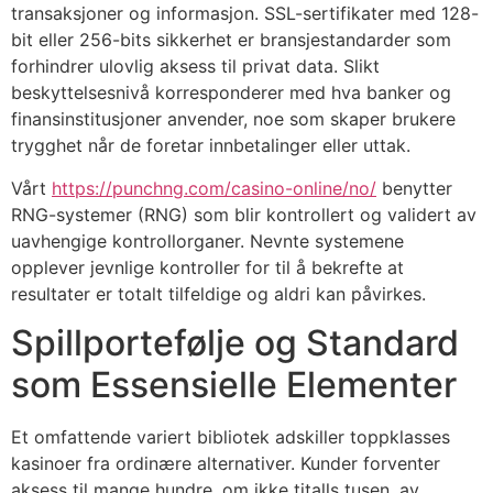
transaksjoner og informasjon. SSL-sertifikater med 128-
bit eller 256-bits sikkerhet er bransjestandarder som
forhindrer ulovlig aksess til privat data. Slikt
beskyttelsesnivå korresponderer med hva banker og
finansinstitusjoner anvender, noe som skaper brukere
trygghet når de foretar innbetalinger eller uttak.
Vårt
https://punchng.com/casino-online/no/
benytter
RNG-systemer (RNG) som blir kontrollert og validert av
uavhengige kontrollorganer. Nevnte systemene
opplever jevnlige kontroller for til å bekrefte at
resultater er totalt tilfeldige og aldri kan påvirkes.
Spillportefølje og Standard
som Essensielle Elementer
Et omfattende variert bibliotek adskiller toppklasses
kasinoer fra ordinære alternativer. Kunder forventer
aksess til mange hundre, om ikke titalls tusen, av