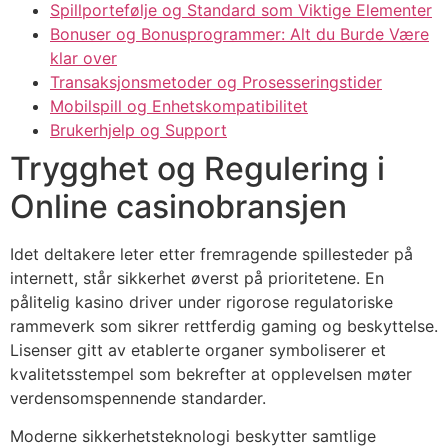
Spillportefølje og Standard som Viktige Elementer
Bonuser og Bonusprogrammer: Alt du Burde Være
klar over
Transaksjonsmetoder og Prosesseringstider
Mobilspill og Enhetskompatibilitet
Brukerhjelp og Support
Trygghet og Regulering i
Online casinobransjen
Idet deltakere leter etter fremragende spillesteder på
internett, står sikkerhet øverst på prioritetene. En
pålitelig kasino driver under rigorose regulatoriske
rammeverk som sikrer rettferdig gaming og beskyttelse.
Lisenser gitt av etablerte organer symboliserer et
kvalitetsstempel som bekrefter at opplevelsen møter
verdensomspennende standarder.
Moderne sikkerhetsteknologi beskytter samtlige