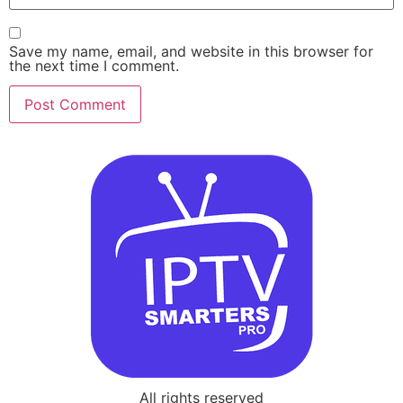
Save my name, email, and website in this browser for
the next time I comment.
All rights reserved