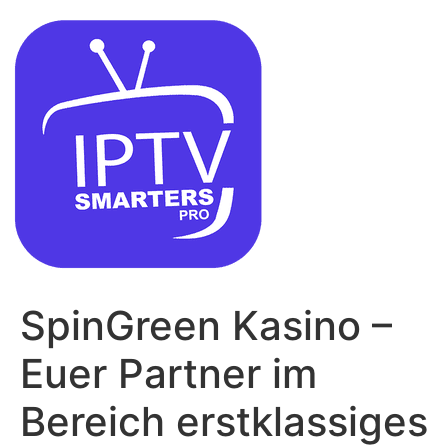
SpinGreen Kasino –
Euer Partner im
Bereich erstklassiges