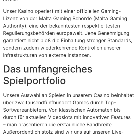
Unser Kasino operiert mit einer offiziellen Gaming-
Lizenz von der Malta Gaming Behörde (Malta Gaming
Authority), eine der bekanntesten respektiertesten
Regulierungsbehörden europaweit. Jene Genehmigung
garantiert nicht bloß die Einhaltung strenger Standards,
sondern zudem wiederkehrende Kontrollen unserer
Infrastrukturen von externe Instanzen.
Das umfangreiches
Spielportfolio
Unsere Auswahl an Spielen in unserem Casino beinhaltet
über zweitausendfünfhundert Games durch Top-
Softwareanbietern. Von klassischen Automaten bis
durch für aktuellen Videoslots mit innovativen Features
– man präsentieren die erstaunliche Bandbreite.
Außerordentlich stolz sind wir uns auf unseren Live-