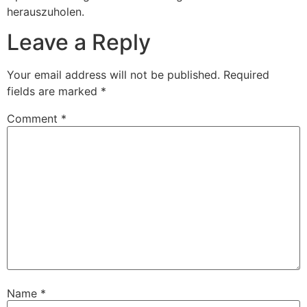
herauszuholen.
Leave a Reply
Your email address will not be published.
Required
fields are marked
*
Comment
*
Name
*