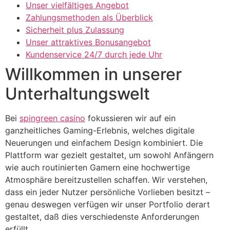
Unser vielfältiges Angebot
Zahlungsmethoden als Überblick
Sicherheit plus Zulassung
Unser attraktives Bonusangebot
Kundenservice 24/7 durch jede Uhr
Willkommen in unserer
Unterhaltungswelt
Bei
spingreen casino
fokussieren wir auf ein
ganzheitliches Gaming-Erlebnis, welches digitale
Neuerungen und einfachem Design kombiniert. Die
Plattform war gezielt gestaltet, um sowohl Anfängern
wie auch routinierten Gamern eine hochwertige
Atmosphäre bereitzustellen schaffen. Wir verstehen,
dass ein jeder Nutzer persönliche Vorlieben besitzt –
genau deswegen verfügen wir unser Portfolio derart
gestaltet, daß dies verschiedenste Anforderungen
erfüllt.