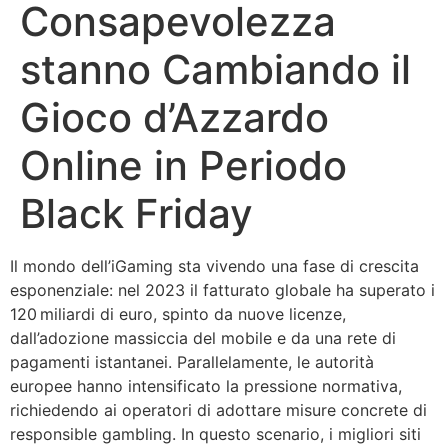
Consapevolezza
stanno Cambiando il
Gioco d’Azzardo
Online in Periodo
Black Friday
Il mondo dell’iGaming sta vivendo una fase di crescita
esponenziale: nel 2023 il fatturato globale ha superato i
120 miliardi di euro, spinto da nuove licenze,
dall’adozione massiccia del mobile e da una rete di
pagamenti istantanei. Parallelamente, le autorità
europee hanno intensificato la pressione normativa,
richiedendo ai operatori di adottare misure concrete di
responsible gambling. In questo scenario, i migliori siti