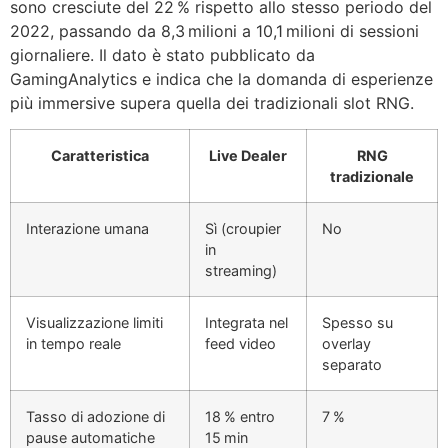
sono cresciute del 22 % rispetto allo stesso periodo del
2022, passando da 8,3 milioni a 10,1 milioni di sessioni
giornaliere. Il dato è stato pubblicato da
GamingAnalytics e indica che la domanda di esperienze
più immersive supera quella dei tradizionali slot RNG.
Caratteristica
Live Dealer
RNG
tradizionale
Interazione umana
Sì (croupier
No
in
streaming)
Visualizzazione limiti
Integrata nel
Spesso su
in tempo reale
feed video
overlay
separato
Tasso di adozione di
18 % entro
7 %
pause automatiche
15 min