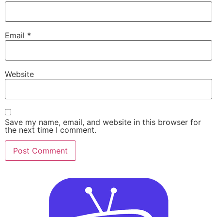
Email
*
Website
Save my name, email, and website in this browser for
the next time I comment.