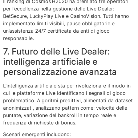
Il ranking di Cosmos H2020 ha premiato tre operatori
per l’eccellenza nella gestione delle Live Dealer:
BetSecure, LuckyPlay Live e CasinoVision. Tutti hanno
implementato limiti visibili, pause obbligatorie e
un’assistenza 24/7 certificata da enti di gioco
responsabile.
7. Futuro delle Live Dealer:
intelligenza artificiale e
personalizzazione avanzata
L’intelligenza artificiale sta per rivoluzionare il modo in
cui le piattaforme Live identificano i segnali di gioco
problematico. Algoritmi predittivi, alimentati da dataset
anonimizzati, analizzano pattern come: velocità delle
puntate, variazione del bankroll in tempo reale e
frequenza di richieste di bonus.
Scenari emergenti includono: