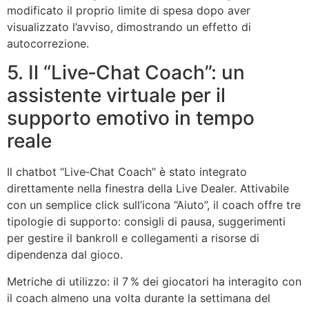
modificato il proprio limite di spesa dopo aver
visualizzato l’avviso, dimostrando un effetto di
autocorrezione.
5. Il “Live‑Chat Coach”: un
assistente virtuale per il
supporto emotivo in tempo
reale
Il chatbot “Live‑Chat Coach” è stato integrato
direttamente nella finestra della Live Dealer. Attivabile
con un semplice click sull’icona “Aiuto”, il coach offre tre
tipologie di supporto: consigli di pausa, suggerimenti
per gestire il bankroll e collegamenti a risorse di
dipendenza dal gioco.
Metriche di utilizzo: il 7 % dei giocatori ha interagito con
il coach almeno una volta durante la settimana del