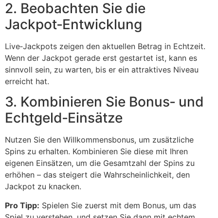
2. Beobachten Sie die
Jackpot‑Entwicklung
Live‑Jackpots zeigen den aktuellen Betrag in Echtzeit.
Wenn der Jackpot gerade erst gestartet ist, kann es
sinnvoll sein, zu warten, bis er ein attraktives Niveau
erreicht hat.
3. Kombinieren Sie Bonus‑ und
Echtgeld‑Einsätze
Nutzen Sie den Willkommensbonus, um zusätzliche
Spins zu erhalten. Kombinieren Sie diese mit Ihren
eigenen Einsätzen, um die Gesamtzahl der Spins zu
erhöhen – das steigert die Wahrscheinlichkeit, den
Jackpot zu knacken.
Pro Tipp:
Spielen Sie zuerst mit dem Bonus, um das
Spiel zu verstehen, und setzen Sie dann mit echtem