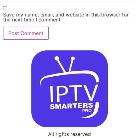
Save my name, email, and website in this browser for
the next time I comment.
All rights reserved