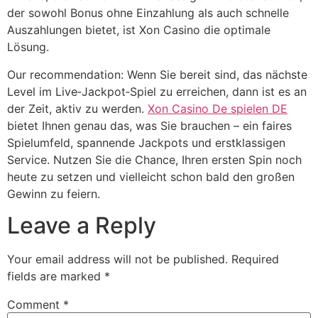
der sowohl Bonus ohne Einzahlung als auch schnelle
Auszahlungen bietet, ist Xon Casino die optimale
Lösung.
Our recommendation: Wenn Sie bereit sind, das nächste
Level im Live‑Jackpot‑Spiel zu erreichen, dann ist es an
der Zeit, aktiv zu werden.
Xon Casino De spielen DE
bietet Ihnen genau das, was Sie brauchen – ein faires
Spielumfeld, spannende Jackpots und erstklassigen
Service. Nutzen Sie die Chance, Ihren ersten Spin noch
heute zu setzen und vielleicht schon bald den großen
Gewinn zu feiern.
Leave a Reply
Your email address will not be published.
Required
fields are marked
*
Comment
*