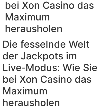
bei Xon Casino das
Maximum
herausholen
Die fesselnde Welt
der Jackpots im
Live‑Modus: Wie Sie
bei Xon Casino das
Maximum
herausholen