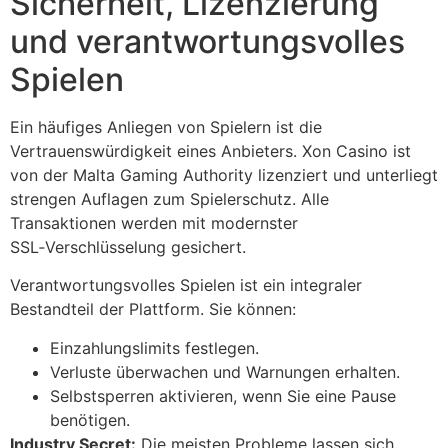
Sicherheit, Lizenzierung
und verantwortungsvolles
Spielen
Ein häufiges Anliegen von Spielern ist die
Vertrauenswürdigkeit eines Anbieters. Xon Casino ist
von der Malta Gaming Authority lizenziert und unterliegt
strengen Auflagen zum Spielerschutz. Alle
Transaktionen werden mit modernster
SSL‑Verschlüsselung gesichert.
Verantwortungsvolles Spielen ist ein integraler
Bestandteil der Plattform. Sie können:
Einzahlungslimits festlegen.
Verluste überwachen und Warnungen erhalten.
Selbstsperren aktivieren, wenn Sie eine Pause
benötigen.
Industry Secret:
Die meisten Probleme lassen sich