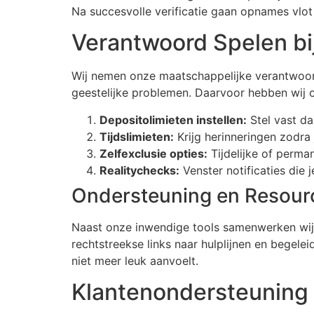
Na succesvolle verificatie gaan opnames vlot
Verantwoord Spelen bij
Wij nemen onze maatschappelijke verantwoorde
geestelijke problemen. Daarvoor hebben wij o
Depositolimieten instellen:
Stel vast da
Tijdslimieten:
Krijg herinneringen zodra 
Zelfexclusie opties:
Tijdelijke of perma
Realitychecks:
Venster notificaties die j
Ondersteuning en Resour
Naast onze inwendige tools samenwerken wij t
rechtstreekse links naar hulplijnen en begele
niet meer leuk aanvoelt.
Klantenondersteuning