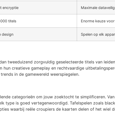
t encryptie
Maximale dataveilig
000 titels
Enorme keuze voor 
 design
Spelen op elk appar
 dan tweeduizend zorgvuldig geselecteerde titels van leid
m hun creatieve gameplay en rechtvaardige uitbetalingsper
e trends in de gamewereld weerspiegelen.
illende categorieën om jouw zoektocht te simplificeren. Va
lk type is goed vertegenwoordigd. Tafelspelen zoals blackja
opties waarbij reële croupiers de kaarten delen of het wiel d