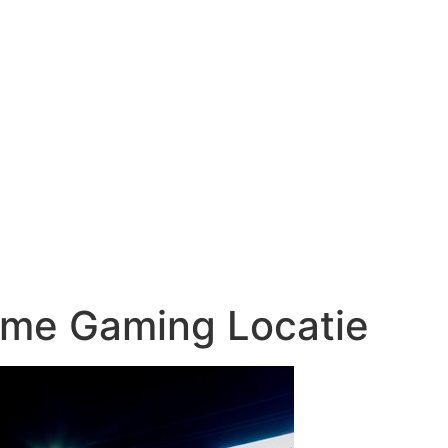
ieme Gaming Locatie