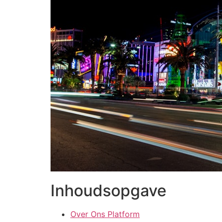
Inhoudsopgave
Over Ons Platform