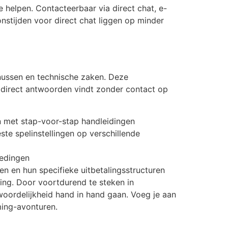
 helpen. Contacteerbaar via direct chat, e-
nstijden voor direct chat liggen op minder
ussen en technische zaken. Deze
 direct antwoorden vindt zonder contact op
en met stap-voor-stap handleidingen
te spelinstellingen op verschillende
iedingen
n en hun specifieke uitbetalingsstructuren
ing. Door voortdurend te steken in
woordelijkheid hand in hand gaan. Voeg je aan
ing-avonturen.