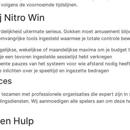
 volgens de voornoemde tijdslijnen.
 Nitro Win
lijkheid uitermate serieus. Gokken moet amusement blijven
mvangrijke tools ingesteld waarmee je totale controle bew
gelijkse, wekelijkse of maandelijkse maxima om je budget t
je een tevoren ingestelde sessietijd hebt verkregen
nente pauzes van het systeem voor wie afstand nodig heef
e inlichten over je speeltijd en ingezette bedragen
ces
ezamen met professionele organisaties die expert zijn in s
idingsdiensten. Wij aanmoedigen alle spelers aan om deze h
 en Hulp