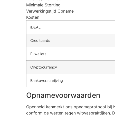
Minimale Storting
Verwerkingstijd Opname
Kosten
iDEAL
Creditcards
E-wallets
Cryptocurrency
Bankoverschrijving
Opnamevoorwaarden
Openheid kenmerkt ons opnameprotocol bij Nit
conform de wetten tegen witwaspraktijken. Dit