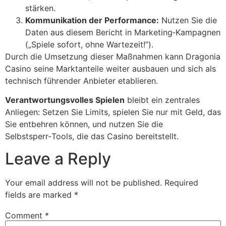
stärken.
Kommunikation der Performance:
Nutzen Sie die
Daten aus diesem Bericht in Marketing‑Kampagnen
(„Spiele sofort, ohne Wartezeit!“).
Durch die Umsetzung dieser Maßnahmen kann Dragonia
Casino seine Marktanteile weiter ausbauen und sich als
technisch führender Anbieter etablieren.
Verantwortungsvolles Spielen
bleibt ein zentrales
Anliegen: Setzen Sie Limits, spielen Sie nur mit Geld, das
Sie entbehren können, und nutzen Sie die
Selbstsperr‑Tools, die das Casino bereitstellt.
Leave a Reply
Your email address will not be published.
Required
fields are marked
*
Comment
*