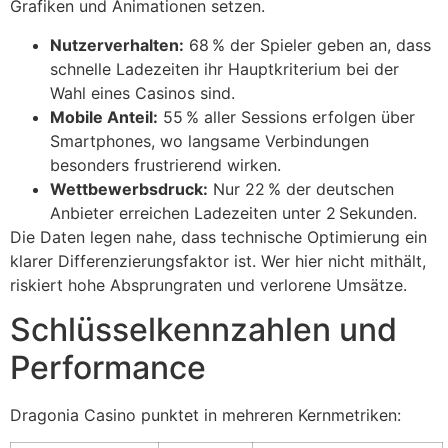
Grafiken und Animationen setzen.
Nutzerverhalten:
68 % der Spieler geben an, dass
schnelle Ladezeiten ihr Hauptkriterium bei der
Wahl eines Casinos sind.
Mobile Anteil:
55 % aller Sessions erfolgen über
Smartphones, wo langsame Verbindungen
besonders frustrierend wirken.
Wettbewerbsdruck:
Nur 22 % der deutschen
Anbieter erreichen Ladezeiten unter 2 Sekunden.
Die Daten legen nahe, dass technische Optimierung ein
klarer Differenzierungsfaktor ist. Wer hier nicht mithält,
riskiert hohe Absprungraten und verlorene Umsätze.
Schlüsselkennzahlen und
Performance
Dragonia Casino punktet in mehreren Kernmetriken: