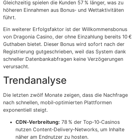
Gleichzeitig spielen die Kunden 57 % länger, was zu
höheren Einnahmen aus Bonus‑ und Wettaktivitäten
führt.
Ein weiterer Erfolgsfaktor ist der Willkommensbonus
von Dragonia Casino, der ohne Einzahlung bereits 10 €
Guthaben bietet. Dieser Bonus wird sofort nach der
Registrierung gutgeschrieben, weil das System dank
schneller Datenbankabfragen keine Verzögerungen
verursacht.
Trendanalyse
Die letzten zwölf Monate zeigen, dass die Nachfrage
nach schnellen, mobil‑optimierten Plattformen
exponentiell steigt.
CDN‑Verbreitung:
78 % der Top‑10‑Casinos
nutzen Content‑Delivery‑Networks, um Inhalte
näher am Endnutzer zu hosten.