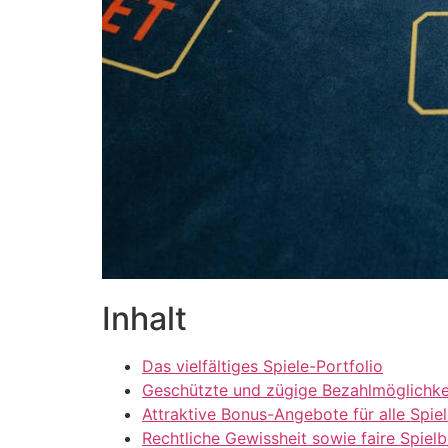
Inhalt
Das vielfältiges Spiele-Portfolio
Geschützte und zügige Bezahlmöglichke
Attraktive Bonus-Angebote für alle Spie
Rechtliche Gewissheit sowie faire Spie