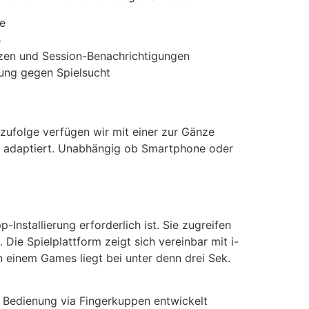
e
B
zen und Session-Benachrichtigungen
ng gegen Spielsucht
zufolge verfügen wir mit einer zur Gänze
en adaptiert. Unabhängig ob Smartphone oder
Installierung erforderlich ist. Sie zugreifen
 Die Spielplattform zeigt sich vereinbar mit i-
 einem Games liegt bei unter denn drei Sek.
r Bedienung via Fingerkuppen entwickelt