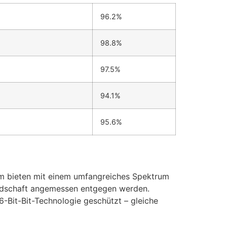
96.2%
98.8%
97.5%
94.1%
95.6%
eam bieten mit einem umfangreiches Spektrum
undschaft angemessen entgegen werden.
6-Bit-Bit-Technologie geschützt – gleiche