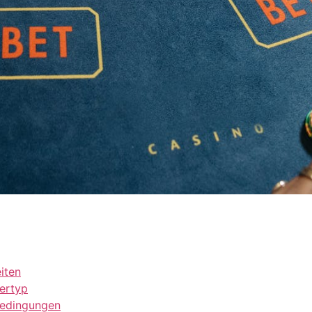
iten
lertyp
lbedingungen