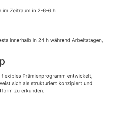
n im Zeitraum in 2-6-6 h
ests innerhalb in 24 h während Arbeitstagen,
yp
n flexibles Prämienprogramm entwickelt,
st sich als strukturiert konzipiert und
ttform zu erkunden.