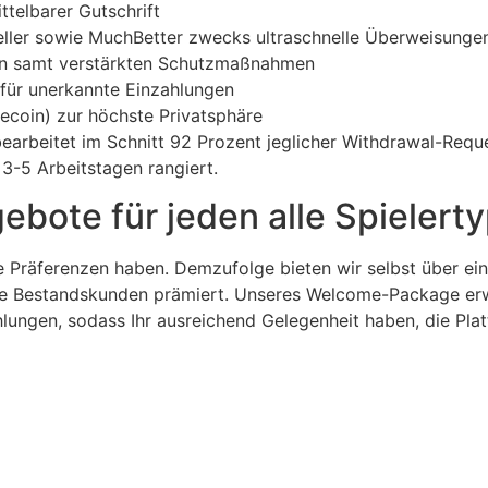
ttelbarer Gutschrift
Neteller sowie MuchBetter zwecks ultraschnelle Überweisunge
n samt verstärkten Schutzmaßnahmen
für unerkannte Einzahlungen
ecoin) zur höchste Privatsphäre
bearbeitet im Schnitt 92 Prozent jeglicher Withdrawal-Requ
 3-5 Arbeitstagen rangiert.
bote für jeden alle Spielert
e Präferenzen haben. Demzufolge bieten wir selbst über ei
le Bestandskunden prämiert. Unseres Welcome-Package erwei
hlungen, sodass Ihr ausreichend Gelegenheit haben, die Pla