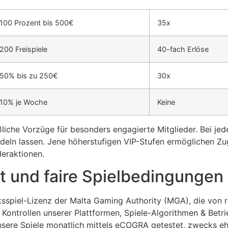
100 Prozent bis 500€
35x
200 Freispiele
40-fach Erlöse
50% bis zu 250€
30x
10% je Woche
Keine
ßliche Vorzüge für besonders engagierte Mitglieder. Bei j
ln lassen. Jene höherstufigen VIP-Stufen ermöglichen Zug
deraktionen.
t und faire Spielbedingungen
ksspiel-Lizenz der Malta Gaming Authority (MGA), die von ri
Kontrollen unserer Plattformen, Spiele-Algorithmen & Be
unsere Spiele monatlich mittels eCOGRA getestet, zwecks eh