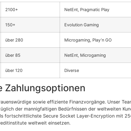
2100+
NetEnt, Pragmatic Play
150+
Evolution Gaming
über 280
Microgaming, Play’n GO
über 85
NetEnt, Microgaming
über 120
Diverse
e Zahlungsoptionen
rtrauenswürdige sowie effiziente Finanzvorgänge. Unser T
züglich der mannigfaltigen Bedürfnissen der weltweiten K
s fortschrittlichste Secure Socket Layer-Encryption mit 25
editinstitute weltweit einsetzen.